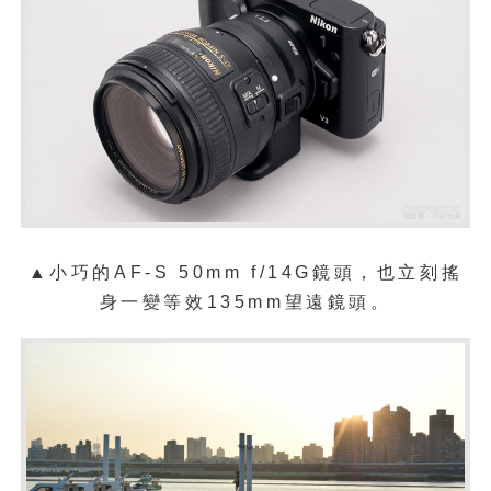
▲小巧的AF-S 50mm f/14G鏡頭，也立刻搖
身一變等效135mm望遠鏡頭。