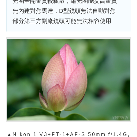
光圈全開畫質較鬆散，縮光圈能提高畫質
無內建對焦馬達，D型鏡頭無法自動對焦
部分第三方副廠鏡頭可能無法相容使用
,
▲
Nikon 1 V3+FT-1+AF-S 50mm f/1.4G