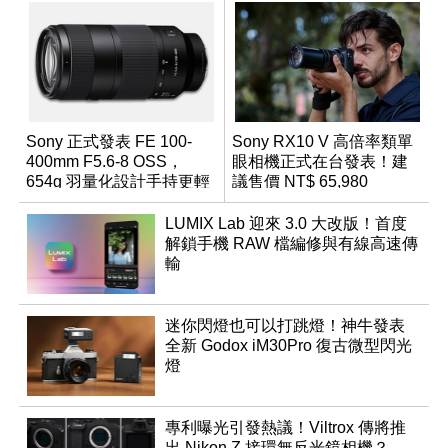
Sony 正式發表 FE 100-
Sony RX10 V 高倍率類單
400mm F5.6-8 OSS，
眼相機正式在台發表！建
654g 羽量化設計手持更輕
議售價 NT$ 65,980
鬆
LUMIX Lab 迎來 3.0 大改版！首度
解鎖手機 RAW 檔編修與有線高速傳
輸
迷你閃燈也可以打跳燈！神牛發表
全新 Godox iM30Pro 復古微型閃光
燈
專利曝光引發熱議！Viltrox 傳將推
出 Nikon Z 接環無反光鏡相機？