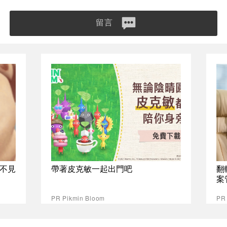
留言
不見
帶著皮克敏一起出門吧
翻
案
PR Pikmin Bloom
P