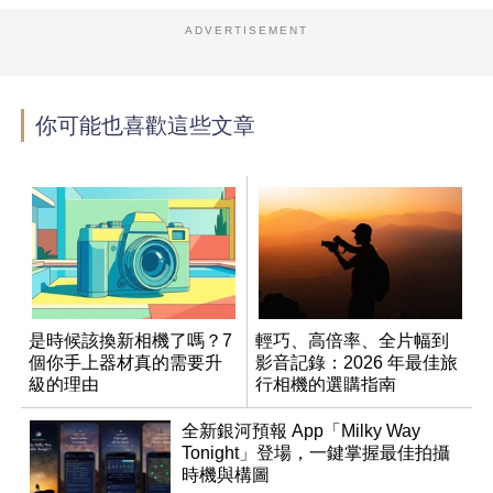
ADVERTISEMENT
你可能也喜歡這些文章
是時候該換新相機了嗎？7
輕巧、高倍率、全片幅到
個你手上器材真的需要升
影音記錄：2026 年最佳旅
級的理由
行相機的選購指南
全新銀河預報 App「Milky Way
Tonight」登場，一鍵掌握最佳拍攝
時機與構圖