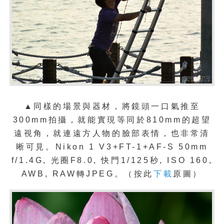
▲同樣的場景與器材，將鏡頭一口氣推至
300mm拍攝，就能實現等同於
810mm的超望
遠視角，就連遠方人物的臉部表情，也非常清
晰可見。Nikon 1 V3+FT-1+AF-S 50mm
f/1.4G, 光圈F8.0, 快門1/125秒, ISO 160,
AWB, RAW轉JPEG。（按此
下載
原圖）