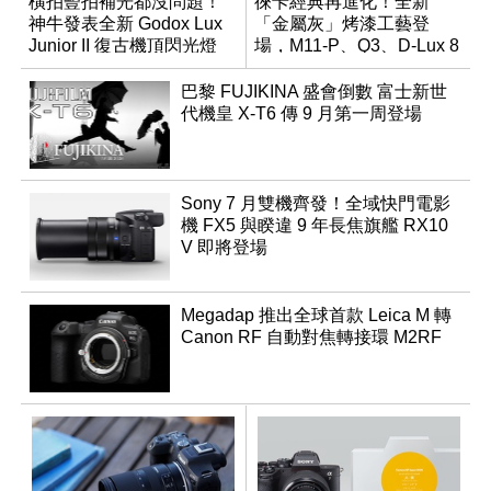
橫拍豎拍補光都沒問題！
徠卡經典再進化！全新
神牛發表全新 Godox Lux
「金屬灰」烤漆工藝登
Junior II 復古機頂閃光燈
場，M11-P、Q3、D-Lux 8
領銜換裝
巴黎 FUJIKINA 盛會倒數 富士新世
代機皇 X-T6 傳 9 月第一周登場
Sony 7 月雙機齊發！全域快門電影
機 FX5 與睽違 9 年長焦旗艦 RX10
V 即將登場
Megadap 推出全球首款 Leica M 轉
Canon RF 自動對焦轉接環 M2RF