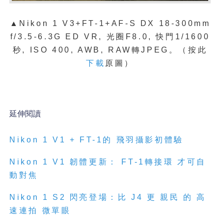
▲Nikon 1 V3+FT-1+
AF-S DX 18-300mm
f/3.5-6.3G ED VR
, 光圈F8.0, 快門1/1600
秒, ISO 400, AWB, RAW轉JPEG。（按此
下載
原圖）
延伸閱讀
Nikon 1 V1 + FT-1
的
飛羽攝影初體驗
Nikon 1 V1
韌體更新：
FT-1
轉接環
才可自
動對焦
Nikon 1 S2
閃亮登場：比
J4
更
親民
的
高
速連拍
微單眼