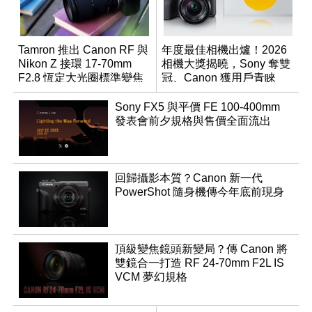
Tamron 推出 Canon RF 與
年度最佳相機出爐！2026
Nikon Z 接環 17-70mm
相機大獎揭曉，Sony 奪雙
F2.8 恆定大光圈標準變焦
冠、Canon 獲用戶青睞
鏡
Sony FX5 與平價 FE 100-400mm
發表會前夕規格與售價全面流出
回歸攝影本質？Canon 新一代
PowerShot 隨身機傳今年底前現身
頂級變焦鏡頭新變局？傳 Canon 將
雙鏡合一打造 RF 24-70mm F2L IS
VCM 夢幻規格