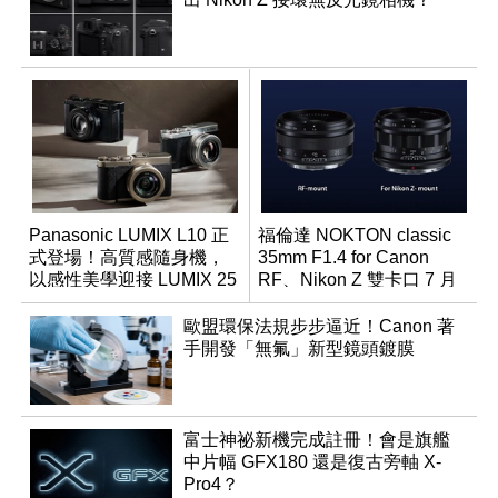
Panasonic LUMIX L10 正
福倫達 NOKTON classic
式登場！高質感隨身機，
35mm F1.4 for Canon
以感性美學迎接 LUMIX 25
RF、Nikon Z 雙卡口 7 月
週年
同步登台
歐盟環保法規步步逼近！Canon 著
手開發「無氟」新型鏡頭鍍膜
富士神祕新機完成註冊！會是旗艦
中片幅 GFX180 還是復古旁軸 X-
Pro4？