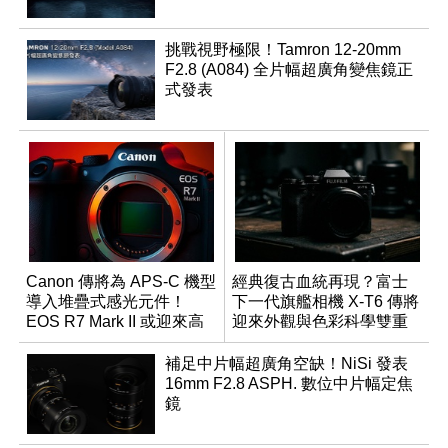
挑戰視野極限！Tamron 12-20mm
F2.8 (A084) 全片幅超廣角變焦鏡正
式發表
Canon 傳將為 APS-C 機型
經典復古血統再現？富士
導入堆疊式感光元件！
下一代旗艦相機 X-T6 傳將
EOS R7 Mark II 或迎來高
迎來外觀與色彩科學雙重
速讀出升級
優化
補足中片幅超廣角空缺！NiSi 發表
16mm F2.8 ASPH. 數位中片幅定焦
鏡