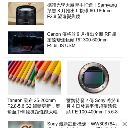
德韓光學大廠聯手打造！Samyang
預告 8 月推出 L 接環 60-180mm
F2.8 望遠變焦鏡
Canon 傳將於 9 月推出全新 RF 超
望遠變焦鏡頭 RF 300-600mm
F5.6L IS USM
Tamron 發布 25-200mm
蓄勢待發？傳 Sony 將於 8
F2.8-5.6 G2 韌體更新，廣
月 4 日發表平價超望遠鏡
角至中焦段微距性能大幅
頭 FE 100-400mm F5.6-8
升級
Sony 最新註冊機號「WW308784」