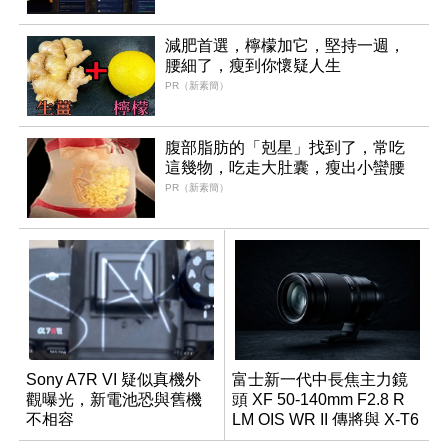
減肥首選，檸檬加它，堅持一週，
腰細了，瘦到你懷疑人生
PR（新素簡）
腹部脂肪的「剋星」找到了，常吃
這幾物，吃走大肚囊，瘦出小蠻腰
PR（新素簡）
Sony A7R VI 疑似真機外
富士新一代中長焦主力鏡
觀曝光，新電池恐與舊機
頭 XF 50-140mm F2.8 R
不相容
LM OIS WR II 傳將與 X-T6
同步亮相