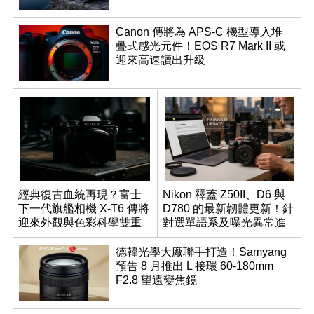
Canon 傳將為 APS-C 機型導入堆
疊式感光元件！EOS R7 Mark II 或
迎來高速讀出升級
經典復古血統再現？富士
Nikon 釋蓋 Z50II、D6 與
下一代旗艦相機 X-T6 傳將
D780 的最新韌體更新！針
迎來外觀與色彩科學雙重
對選單語系及曝光異常進
優化
行修復
德韓光學大廠聯手打造！Samyang
預告 8 月推出 L 接環 60-180mm
F2.8 望遠變焦鏡