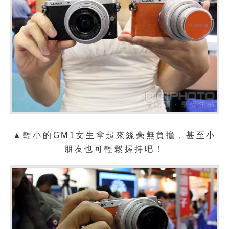
▲輕小的GM1女生拿起來絲毫無負擔，甚至小
朋友也可輕鬆握持吧！