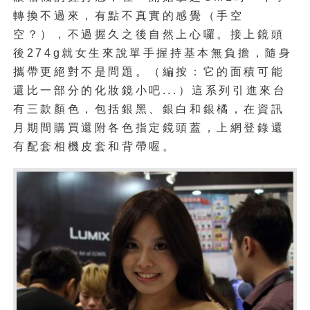
轉換不過來，有點不真實的感覺（手空
空？），不過握久之後自然上心囉。接上鏡頭
後274g就女生來說單手握持基本無負擔，隨身
攜帶更絕對不是問題。（編按：它的面積可能
還比一部分的化妝鏡小吧...）這系列引進來台
有三款顏色，包括銀黑、銀白和銀橘，在資訊
月期間購買還附各色指定鏡頭蓋，上網登錄還
有配套相機皮套和背帶喔。