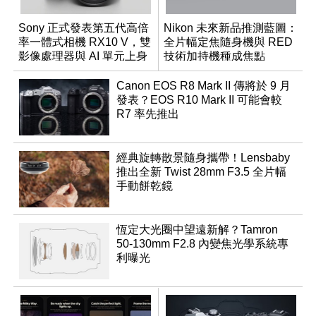
Sony 正式發表第五代高倍
Nikon 未來新品推測藍圖：
率一體式相機 RX10 V，雙
全片幅定焦隨身機與 RED
影像處理器與 AI 單元上身
技術加持機種成焦點
Canon EOS R8 Mark II 傳將於 9 月
發表？EOS R10 Mark II 可能會較
R7 率先推出
經典旋轉散景隨身攜帶！Lensbaby
推出全新 Twist 28mm F3.5 全片幅
手動餅乾鏡
恆定大光圈中望遠新解？Tamron
50-130mm F2.8 內變焦光學系統專
利曝光