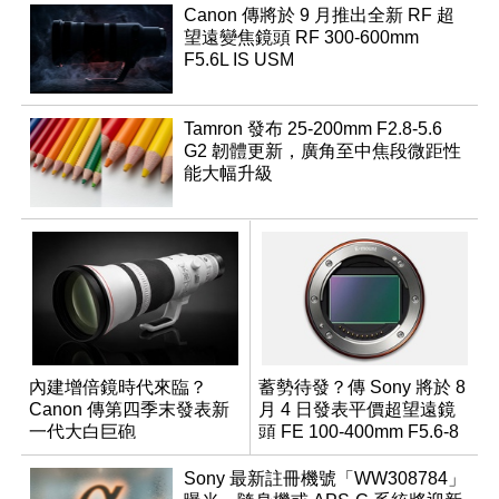
Canon 傳將於 9 月推出全新 RF 超
望遠變焦鏡頭 RF 300-600mm
F5.6L IS USM
Tamron 發布 25-200mm F2.8-5.6
G2 韌體更新，廣角至中焦段微距性
能大幅升級
內建增倍鏡時代來臨？
蓄勢待發？傳 Sony 將於 8
Canon 傳第四季末發表新
月 4 日發表平價超望遠鏡
一代大白巨砲
頭 FE 100-400mm F5.6-8
Sony 最新註冊機號「WW308784」