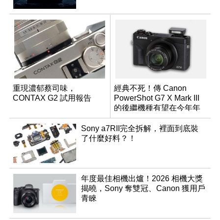
重現濃郁蔡司味，
經典不死！傳 Canon
CONTAX G2 試用報告
PowerShot G7 X Mark III
的後繼機種有望在今年年
底前推出？
Sony a7RII完全拆解，裡面到底裝
了什麼好料？！
年度最佳相機出爐！2026 相機大獎
揭曉，Sony 奪雙冠、Canon 獲用戶
青睞