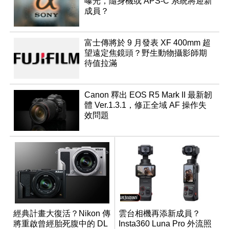
曝光，隨身機或 APS-C 系統將迎新
成員？
富士傳將於 9 月發表 XF 400mm 超
望遠定焦鏡頭？野生動物攝影師期
待值拉滿
Canon 釋出 EOS R5 Mark II 最新韌
體 Ver.1.3.1，修正全域 AF 操作失
效問題
經典計畫大復活？Nikon 傳
雲台相機再添新成員？
將重啟曾經胎死腹中的 DL
Insta360 Luna Pro 外流照