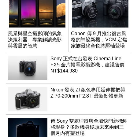
風景與星空攝影師的氣象
Canon 傳 9 月推出復古風
決策利器：專業解讀光影
格的神祕新機，VCM 定焦
與雲層的智慧
家族最終章也將壓軸登場
App「Atmos」登場
Sony 正式在台發表 Cinema Line
FX5 全片幅電影攝影機，建議售價
NT$144,980
Nikon 發表 Zf 銀色專用延伸握把與
Z 70-200mm F2.8 II 最新韌體更新
傳 Sony 雙處理器與全域快門新機即
將現身？多款機身鏡頭未來兩到三
個月內有望登場