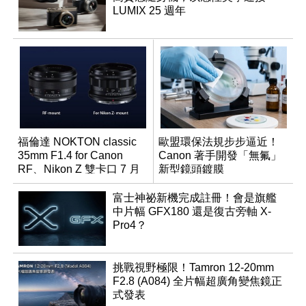
LUMIX 25 週年
福倫達 NOKTON classic
歐盟環保法規步步逼近！
35mm F1.4 for Canon
Canon 著手開發「無氟」
RF、Nikon Z 雙卡口 7 月
新型鏡頭鍍膜
同步登台
富士神祕新機完成註冊！會是旗艦
中片幅 GFX180 還是復古旁軸 X-
Pro4？
挑戰視野極限！Tamron 12-20mm
F2.8 (A084) 全片幅超廣角變焦鏡正
式發表