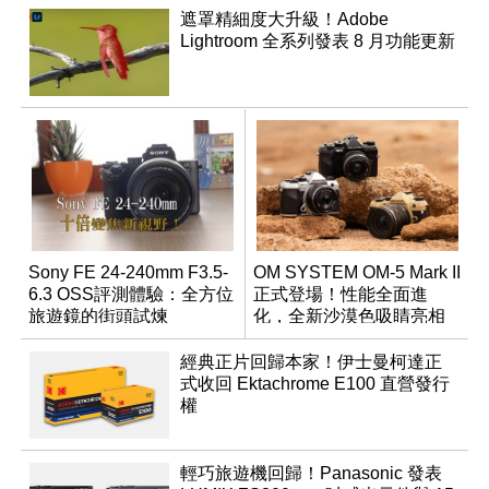
遮罩精細度大升級！Adobe
Lightroom 全系列發表 8 月功能更新
Sony FE 24-240mm F3.5-
OM SYSTEM OM-5 Mark II
6.3 OSS評測體驗：全方位
正式登場！性能全面進
旅遊鏡的街頭試煉
化，全新沙漠色吸睛亮相
經典正片回歸本家！伊士曼柯達正
式收回 Ektachrome E100 直營發行
權
輕巧旅遊機回歸！Panasonic 發表