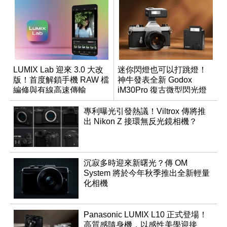
LUMIX Lab 迎來 3.0 大改
迷你閃燈也可以打跳燈！
版！首度解鎖手機 RAW 檔
神牛發表全新 Godox
編修與有線高速傳輸
iM30Pro 復古微型閃光燈
專利曝光引發熱議！Viltrox 傳將推
出 Nikon Z 接環無反光鏡相機？
沉寂多時迎來新曙光？傳 OM
System 將於今年秋季推出全新輕量
化相機
Panasonic LUMIX L10 正式登場！
高質感隨身機，以感性美學迎接