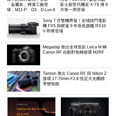
「金屬灰」烤漆工藝登
富士新世代機皇 X-T6 傳 9
場，M11-P、Q3、D-Lux 8
月第一周登場
領銜換裝
Sony 7 月雙機齊發！全域快門電影
機 FX5 與睽違 9 年長焦旗艦 RX10
V 即將登場
Megadap 推出全球首款 Leica M 轉
Canon RF 自動對焦轉接環 M2RF
Tamron 推出 Canon RF 與 Nikon Z
接環 17-70mm F2.8 恆定大光圈標
準變焦鏡