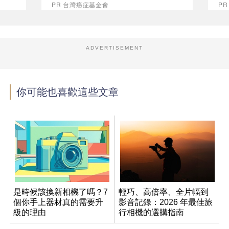
PR 台灣癌症基金會
P
ADVERTISEMENT
你可能也喜歡這些文章
是時候該換新相機了嗎？7
輕巧、高倍率、全片幅到
個你手上器材真的需要升
影音記錄：2026 年最佳旅
級的理由
行相機的選購指南