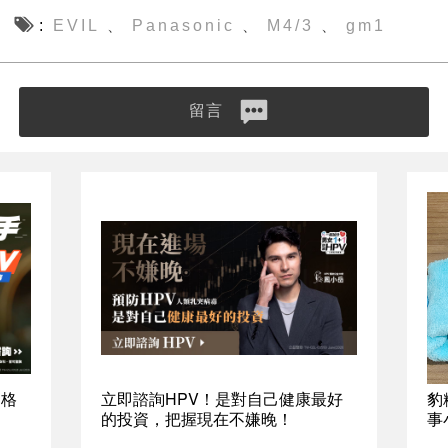
EVIL
Panasonic
M4/3
gm1
、
、
、
留言
資格
立即諮詢HPV！是對自己健康最好
豹
的投資，把握現在不嫌晚！
事