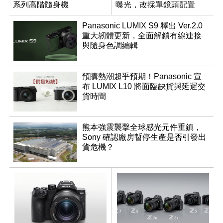
系列高階隨身機
曝光，改採單鏡頭配置
Panasonic LUMIX S9 釋出 Ver.2.0
重大韌體更新，全面解鎖有線連接
與隨身色調編輯
預購熱潮超乎預期！Panasonic 宣
布 LUMIX L10 將面臨缺貨與延遲交
貨時間
熊本強震襲擊全球感光元件重鎮，
Sony 確認廠房暫停生產是否引發出
貨危機？