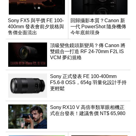
Sony FX5 與平價 FE 100-
回歸攝影本質？Canon 新
400mm 發表會前夕規格與
一代 PowerShot 隨身機傳
售價全面流出
今年底前現身
頂級變焦鏡頭新變局？傳 Canon 將
雙鏡合一打造 RF 24-70mm F2L IS
VCM 夢幻規格
Sony 正式發表 FE 100-400mm
F5.6-8 OSS，654g 羽量化設計手持
更輕鬆
Sony RX10 V 高倍率類單眼相機正
式在台發表！建議售價 NT$ 65,980