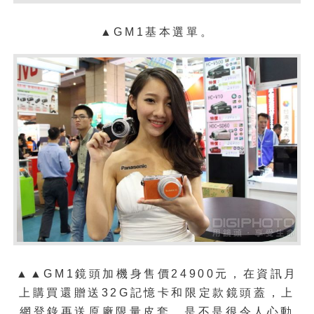
▲GM1基本選單。
▲
▲GM1鏡頭加機身售價24900元，在資訊月
上購買還贈送32G記憶卡和限定款鏡頭蓋，上
網登錄再送原廠限量皮套，是不是很令人心動