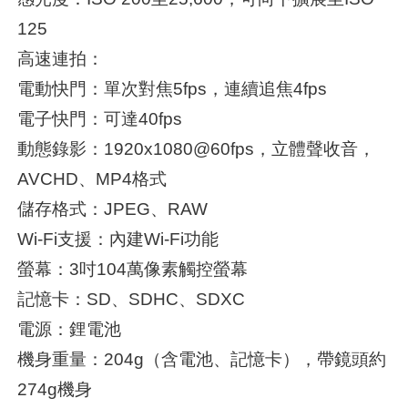
125
高速連拍：
電動快門：單次對焦5fps，連續追焦4fps
電子快門：可達40fps
動態錄影：1920x1080@60fps，立體聲收音，
AVCHD、MP4格式
儲存格式：JPEG、RAW
Wi-Fi支援：內建Wi-Fi功能
螢幕：3吋104萬像素觸控螢幕
記憶卡：SD、SDHC、SDXC
電源：鋰電池
機身重量：204g（含電池、記憶卡），帶鏡頭約
274g機身