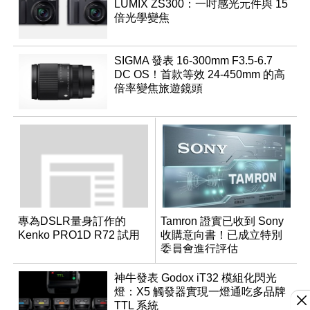
LUMIX ZS300：一吋感光元件與 15
倍光學變焦
SIGMA 發表 16-300mm F3.5-6.7
DC OS！首款等效 24-450mm 的高
倍率變焦旅遊鏡頭
專為DSLR量身訂作的
Tamron 證實已收到 Sony
Kenko PRO1D R72 試用
收購意向書！已成立特別
委員會進行評估
神牛發表 Godox iT32 模組化閃光
燈：X5 觸發器實現一燈通吃多品牌
TTL 系統