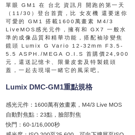
單眼 GM1 在 台北 資訊月 開跑的第一天
（11/30）登台首賣，比 女友機 還要迷你
可愛的 GM1 搭載1600萬畫素 M4/3
LiveMOS感光元件，擁有和 GX7 一般水
準的成像品質和精華功能，搭配袖珍變焦
鏡頭 Lumix G Vario 12-32mm F3.5-
5.5 ASPH./MEGA O.I.S 首購價24,900
元，還送記憶卡、限量皮套及特製鏡頭
蓋，一起去現場一睹它的風采吧。
Lumix DMC-GM1重點規格
感光元件：1600萬有效畫素，M4/3 Live MOS
自動對焦點：23點，臉部對焦
快門：60-1/16,000秒
感光度：ISO 200至25,600，可向下擴展至ISO