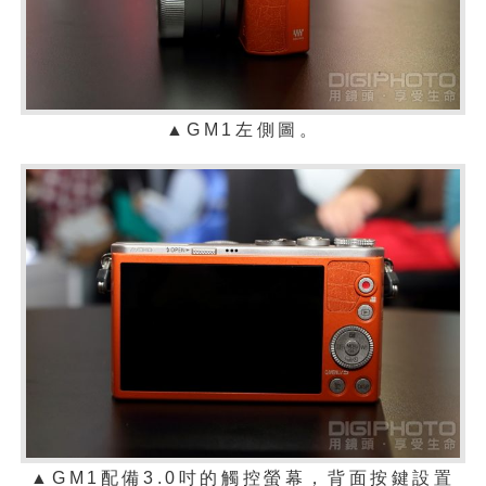
▲
GM1左側圖。
▲
GM1配備3.0吋的觸控螢幕，背面按鍵設置