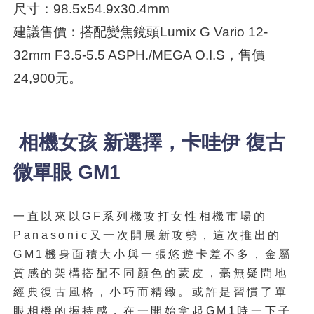
尺寸：98.5x54.9x30.4mm
建議售價：搭配變焦鏡頭Lumix G Vario 12-
32mm F3.5-5.5 ASPH./MEGA O.I.S，售價
24,900元。
相機女孩 新選擇，卡哇伊 復古
微單眼 GM1
一直以來以GF系列機攻打女性相機市場的
Panasonic又一次開展新攻勢，這次推出的
GM1機身面積大小與一張悠遊卡差不多，金屬
質感的架構搭配不同顏色的蒙皮，毫無疑問地
經典復古風格，小巧而精緻。或許是習慣了單
眼相機的握持感，在一開始拿起GM1時一下子