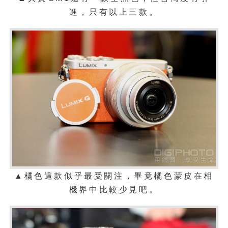
進，只有以上三款。
▲
橘色這款似乎最受關注，畢竟橘色蒙皮在相
機界中比較少見吧。