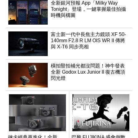
全新銀河預報 App「Milky Way
Tonight」登場，一鍵掌握最佳拍攝
時機與構圖
富士新一代中長焦主力鏡頭 XF 50-
140mm F2.8 R LM OIS WR II 傳將
與 X-T6 同步亮相
橫拍豎拍補光都沒問題！神牛發表
全新 Godox Lux Junior II 復古機頂
閃光燈
徠卡經典再進化！全新
巴黎 FUJIKINA 盛會倒數