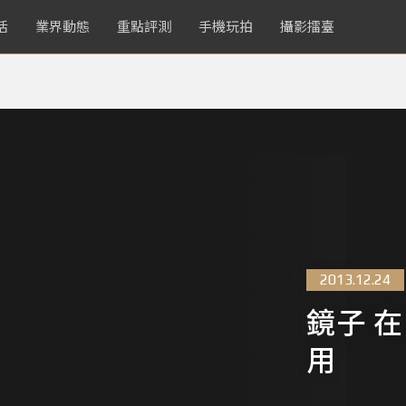
活
業界動態
重點評測
手機玩拍
攝影擂臺
2013.12.24
鏡子 在
用