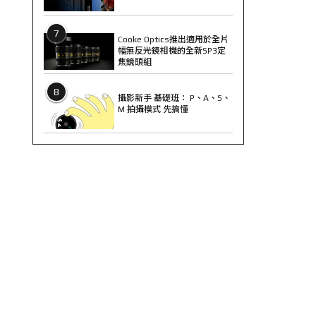
7
Cooke Optics推出適用於全片
幅無反光鏡相機的全新SP3定
焦鏡頭組
8
攝影新手 基礎班： P、A、S、
M 拍攝模式 先搞懂