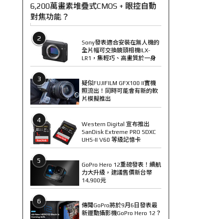
6,200萬畫素堆疊式CMOS + 眼控自動
對焦功能？
2
Sony發表適合安裝在無人機的
全片幅可交換鏡頭相機ILX-
LR1，集輕巧、高畫質於一身
3
疑似FUJIFILM GFX100 II實機
照流出！同時可能會有新的軟
片模擬推出
4
Western Digital 宣布推出
SanDisk Extreme PRO SDXC
UHS-II V60 等級記憶卡
5
GoPro Hero 12重磅發表！續航
力大升級，建議售價新台幣
14,900元
6
傳聞GoPro將於9月6日發表最
新運動攝影機GoPro Hero 12？