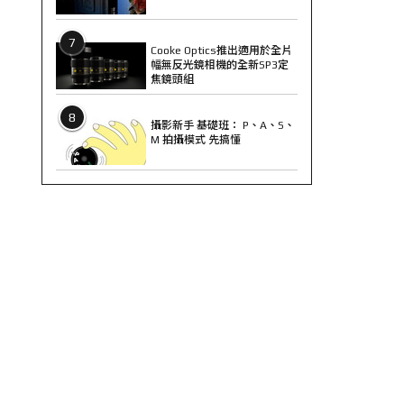
7
Cooke Optics推出適用於全片
幅無反光鏡相機的全新SP3定
焦鏡頭組
8
攝影新手 基礎班： P、A、S、
M 拍攝模式 先搞懂