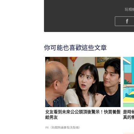
玩相機
你可能也喜歡這些文章
女友看到未來公公頭頂後驚呆！快買養髮
是時
給男友
真的
PR（新聞熱議養髮洗髮精）