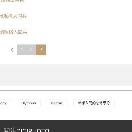
鏡
頭
類型特色
頭
規格大閱兵
頭
規格大閱兵
1
2
3
Sony
Olympus
Pentax
新手入門的必修學分
關注DIGIPHOTO