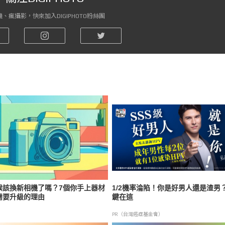
、瘋攝影，快來加入DIGIPHOTO粉絲團
候該換新相機了嗎？7個你手上器材
1/2機率淪陷！你是好男人還是渣男
需要升級的理由
鍵在這
PR（台灣癌症基金會）