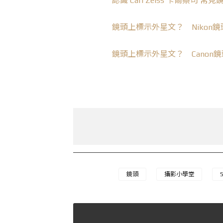
認識 Carl Zeiss 卡爾蔡司 常見
鏡
頭
上標示外星
文
？ Nikon
鏡
鏡
頭
上標示外星
文
？ Canon
鏡
鏡頭
攝影小學堂