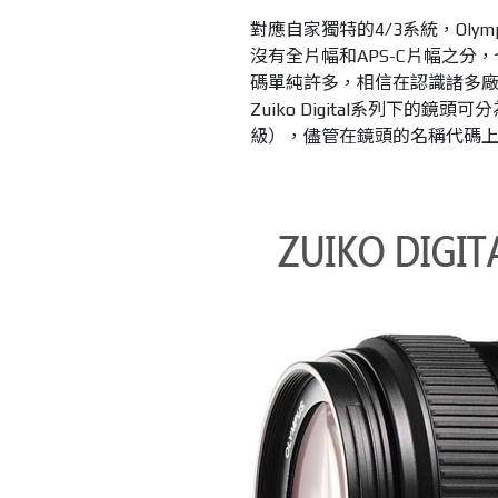
對應自家獨特的4/3系統，Olymp
沒有全片幅和APS-C片幅之分
碼單純許多，相信在認識諸多廠
Zuiko Digital系列下的
級），儘管在鏡頭的名稱代碼