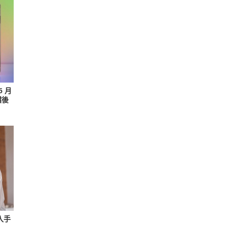
5 月
檔後
入手