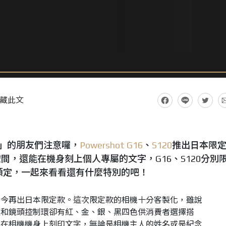
藏此文
 」的朋友們注意囉，
Powershot
G16
、
S120
推出日本限
間，還能在機身刻上個人專屬的文字，G16、S120分別
日開始預定，一起來看看還有什麼特別的吧！
，如今再出日本限定款。這次限定款的相機十分客製化，雖說
盤和鏡頭控制環卻有紅、金、銀、黑四色供消費者選擇搭
，在相機機身上刻印文字，無論是相機主人的姓名或是紀念