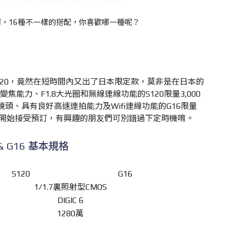
擇，16種不一樣的搭配，你喜歡哪一種呢？
120，竟然在短時間內又出了日本限定款，莫非是在日本的
變焦能力、F1.8大光圈和無線連線功能的S120限量3,000
變焦鏡頭、具有良好高速連拍能力及Wifi連線功能的G16限量
30日開始接受預訂，有興趣的朋友們可別錯過下定時機唷。
0 & G16 基本規格
S120
G16
1/1.7裏照射型CMOS
DIGIC 6
1280萬