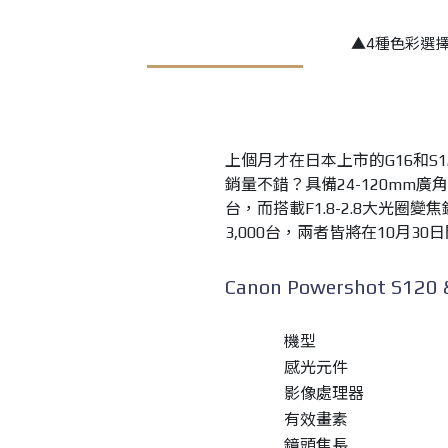
▲4種色彩選
上個月才在日本上市的G16和S
銷量不錯？具備24-120mm廣角
台，而搭載F1.8-2.8大光圈
3,000台，兩者皆將在10月
Canon Powershot S12
機型
感光元件
影像處理器
有效畫素
鏡頭焦長