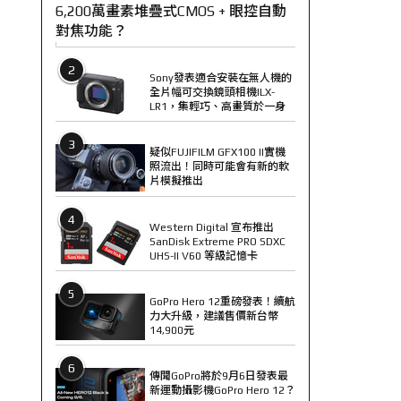
6,200萬畫素堆疊式CMOS + 眼控自動
對焦功能？
2
Sony發表適合安裝在無人機的
全片幅可交換鏡頭相機ILX-
LR1，集輕巧、高畫質於一身
3
疑似FUJIFILM GFX100 II實機
照流出！同時可能會有新的軟
片模擬推出
4
Western Digital 宣布推出
SanDisk Extreme PRO SDXC
UHS-II V60 等級記憶卡
5
GoPro Hero 12重磅發表！續航
力大升級，建議售價新台幣
14,900元
6
傳聞GoPro將於9月6日發表最
新運動攝影機GoPro Hero 12？