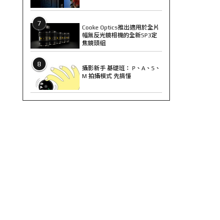
7
Cooke Optics推出適用於全片
幅無反光鏡相機的全新SP3定
焦鏡頭組
8
攝影新手 基礎班： P、A、S、
M 拍攝模式 先搞懂