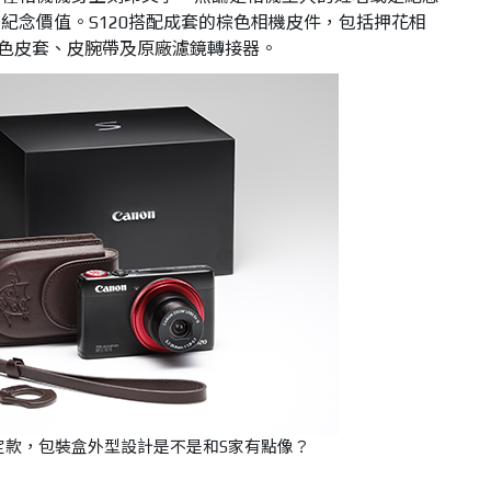
紀念價值。S120搭配成套的棕色相機皮件，包括押花相
黑色皮套、皮腕帶及原廠濾鏡轉接器。
限定款，包裝盒外型設計是不是和
S家有點像？