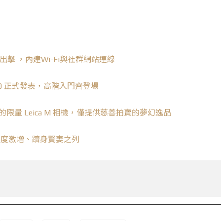
出擊 ，內建Wi-Fi與社群網站連線
00 正式發表，高階入門齊登場
e 打造的限量 Leica M 相機，僅提供慈善拍賣的夢幻逸品
 ：專業度激增、躋身賢妻之列