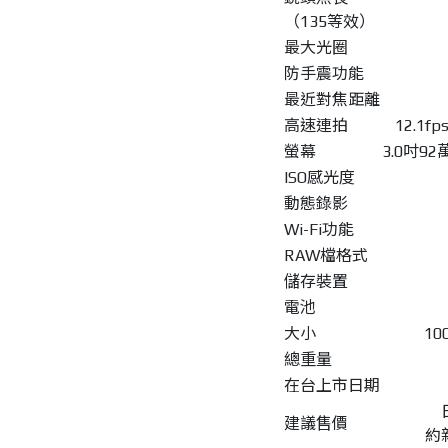
（135等效）
最大光圈
防手震功能
最近對焦距離
高速連拍
12.1f
螢幕
3.0吋9
ISO感光度
動態錄影
Wi-Fi功能
RAW檔格式
儲存裝置
電池
大小
10
總重量
在台上市日期
建議售價
約新