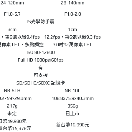
24-120mm
28-140mm
F1.8-5.7
F1.8-2.8
IS光學防手震
3cm
1cm
ps，第6張以後9.4fps
12.2fps，第6張以後9.3 fps
2萬像素TFT，多點觸控
3.0吋92萬像素TFT
ISO 80-12800
Full HD 1080p@60fps
有
可支援
SD/SDHC/SDXC 記憶卡
NB-6LH
NB-10L
0.2×59×29.0mm
108.8x75.9x40.3mm
217g
356g
未定
已上市
日幣49,980元
新台幣16,990元
台幣15,378元