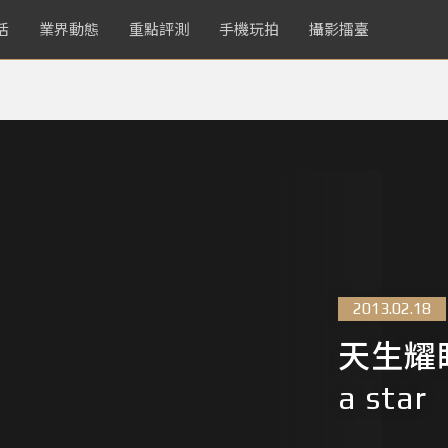
活
業界動態
重點評測
手機玩拍
攝影擂臺
2013.02.18
天生耀眼：
a star