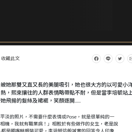
收藏此文
是被她那雙又直又長的美腿吸引，她也很大方的以可愛小
悶熱，熙來攘往的人群表情略帶點不耐，但是當李培毓站
著她飛揚的髮絲及裙襬，笑顏逐開
.....
單平淡的照片，不需要什麼表情或
Pose
，就是很單純的一
到相機，我就有職業病！」相較於有些做作的女生，老是說
片都是嘟嘴瞇眼裝可愛，李培毓這般誠實的回答令人印象