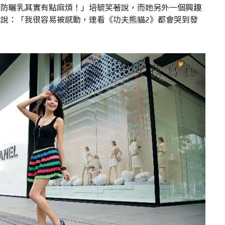
擦防曬乳其實有點麻煩！」培毓笑著說，而她另外一個興趣
她說：「我很容易被感動，連看《功夫熊貓
2
》都會哭到發