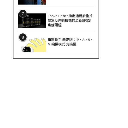
7
Cooke Optics推出適用於全片
幅無反光鏡相機的全新SP3定
焦鏡頭組
8
攝影新手 基礎班： P、A、S、
M 拍攝模式 先搞懂