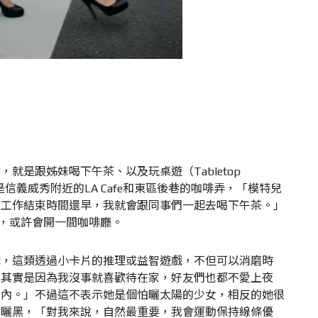
哭
單，就是跟姊妹喝下午茶、以及玩桌遊（
Tabletop
是信義威秀附近的
LA Cafe
和東區後巷的咖啡弄，「模特兒
候工作結束時間還早，我就會跟同事們一起去喝下午茶。」
，或許會開一間咖啡廳。
戲，這類透過小卡片的推理或益智遊戲，不但可以消磨時
「其實是因為我沒事就喜歡待在家，好友們也都不愛上夜
室內。」不過這不表示她是個怕曬太陽的少女，相反的她很
意曬黑，「對我來說，自然最重要，我會運動保持線條優