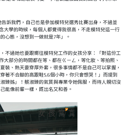
她告訴我們，自己也是參加模特兒選秀比賽出身，不過並
念大學的時候，每個人都覺得我很高，不走模特兒這一行
工的心態，沒想到一做就是
7
年」。
意，不過她也要跟嚮往模特兒工作的女孩分享：「對這份工
作大部分的時間都在等、都在ㄍㄧㄥ，等化妝、等拍照、
穿夏裝、熱天要穿厚外套，很多事情都不是自己可以掌握，
，穿著不合腳的高跟鞋
5.6
個小時，你只會想哭！」而提到
「淑臻姊」！蔡淑臻的氣質與專業令她佩服，而待人親切沒
自己能像前輩一樣，既出名又和善。