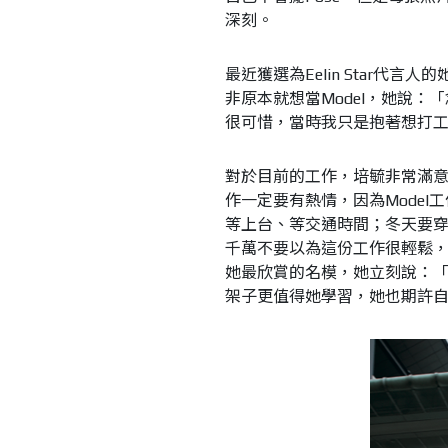
深刻。
最近獲選為
Eelin Star
代言人的
非原本就想當
Model
，她說：「
很可惜，當時我只是抱著想打
對於目前的工作，培毓非常滿
作一定要有熱情，因為
Model
工
等上台、等交通時間；冬天要
千萬不要以為這份工作很輕鬆
她最欣賞的名模，她立刻說：
架子更值得她學習，她也期許