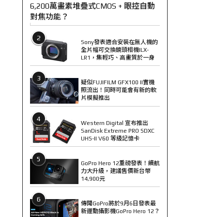
6,200萬畫素堆疊式CMOS + 眼控自動
對焦功能？
2
Sony發表適合安裝在無人機的
全片幅可交換鏡頭相機ILX-
LR1，集輕巧、高畫質於一身
3
疑似FUJIFILM GFX100 II實機
照流出！同時可能會有新的軟
片模擬推出
4
Western Digital 宣布推出
SanDisk Extreme PRO SDXC
UHS-II V60 等級記憶卡
5
GoPro Hero 12重磅發表！續航
力大升級，建議售價新台幣
14,900元
6
傳聞GoPro將於9月6日發表最
新運動攝影機GoPro Hero 12？