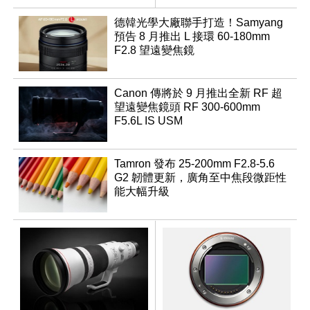
優化
行修復
德韓光學大廠聯手打造！Samyang
預告 8 月推出 L 接環 60-180mm
F2.8 望遠變焦鏡
Canon 傳將於 9 月推出全新 RF 超
望遠變焦鏡頭 RF 300-600mm
F5.6L IS USM
Tamron 發布 25-200mm F2.8-5.6
G2 韌體更新，廣角至中焦段微距性
能大幅升級