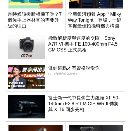
是時候該換新相機了嗎？7
全新銀河預報 App「Milky
個你手上器材真的需要升
Way Tonight」登場，一鍵
級的理由
掌握最佳拍攝時機與構圖
極致解析度與速度的交匯：Sony
A7R VI 攜手 FE 100-400mm F4.5
GM OSS 正式亮相
做到這點才有資格說愛你
PR（台灣癌症基金會）
富士新一代中長焦主力鏡頭 XF 50-
140mm F2.8 R LM OIS WR II 傳將
與 X-T6 同步亮相