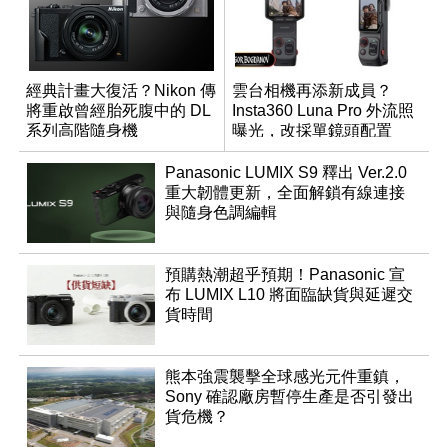
經典計畫大復活？Nikon 傳
雲台相機再添新成員？
將重啟曾經胎死腹中的 DL
Insta360 Luna Pro 外流照
系列高階隨身機
曝光，改採單鏡頭配置
Panasonic LUMIX S9 釋出 Ver.2.0
重大韌體更新，全面解鎖有線連接
與隨身色調編輯
預購熱潮超乎預期！Panasonic 宣
布 LUMIX L10 將面臨缺貨與延遲交
貨時間
熊本強震襲擊全球感光元件重鎮，
Sony 確認廠房暫停生產是否引發出
貨危機？