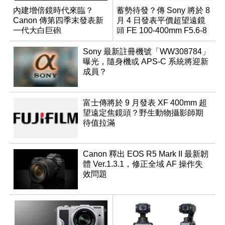
內建增倍鏡時代來臨？
蓄勢待發？傳 Sony 將於 8
Canon 傳第四季末發表新
月 4 日發表平價超望遠鏡
一代大白巨砲
頭 FE 100-400mm F5.6-8
Sony 最新註冊機號「WW308784」
曝光，隨身機或 APS-C 系統將迎新
成員？
富士傳將於 9 月發表 XF 400mm 超
望遠定焦鏡頭？野生動物攝影師期
待值拉滿
Canon 釋出 EOS R5 Mark II 最新韌
體 Ver.1.3.1，修正全域 AF 操作失
效問題