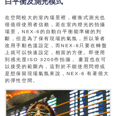
白平衡及測光模式
在空間較大的室內場景裡，權衡式測光也
很值得使用者信賴，若在室內燈光的拍攝
場景，NEX-6的自動白平衡能準確的判
斷，但是為了保有現場的氣氛，所以筆者
改用手動色溫設定，而NEX-6只要在轉盤
上就可以快速設定，相當的方便。即便用
到感光度ISO
3200作拍攝，
畫質也在可
以接受的範圍內，這對於不能使用閃燈或
是想保留現場氣氛來說，NEX-6
有著很大
的彈性空間。