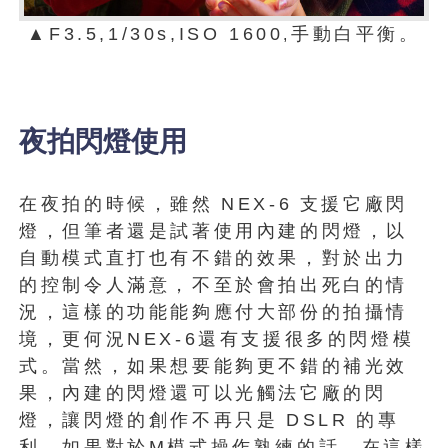
▲F3.5,1/30s,ISO 1600
手動白平衡。
,
夜拍閃燈使用
在夜拍的時候，雖然
NEX-6
支援它廠閃
燈，但筆者還是試著使用內建的閃燈，以
自動模式直打也有不錯的效果，對於出力
的控制令人滿意，不至於會拍出死白的情
況，這樣的功能能夠應付大部份的拍攝情
境，更何況NEX-6還有支援很多的閃燈模
式。當然，如果想要能夠更不錯的補光效
果，內建的閃燈還可以光觸法它廠的閃
燈，讓閃燈的創作不再只是
DSLR
的專
利，如果對於M模式操作熟練的話，在這樣