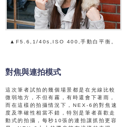
▲F5.6,1/40s,ISO 400
手動白平衡。
,
對焦與連拍模式
這次筆者試拍的幾個場景都是在光線比較
微弱地方，不但有霧，有時還會下著雨，
而在這樣的拍攝情況下，NEX-6的對焦速
度及準確性相當不錯，特別是筆者喜歡走
動式的拍攝，每秒10張的連拍讓抓拍更容