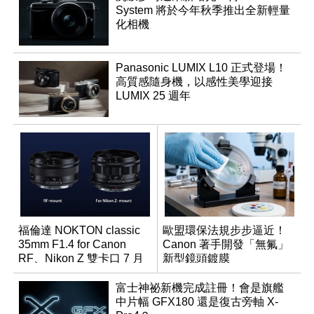
System 將於今年秋季推出全新輕量
化相機
Panasonic LUMIX L10 正式登場！
高質感隨身機，以感性美學迎接
LUMIX 25 週年
福倫達 NOKTON classic
歐盟環保法規步步逼近！
35mm F1.4 for Canon
Canon 著手開發「無氟」
RF、Nikon Z 雙卡口 7 月
新型鏡頭鍍膜
同步登台
富士神祕新機完成註冊！會是旗艦
中片幅 GFX180 還是復古旁軸 X-