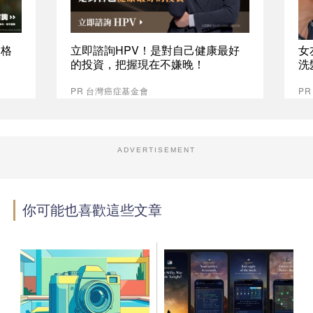
資格
立即諮詢HPV！是對自己健康最好
女
的投資，把握現在不嫌晚！
洗
PR 台灣癌症基金會
P
ADVERTISEMENT
你可能也喜歡這些文章