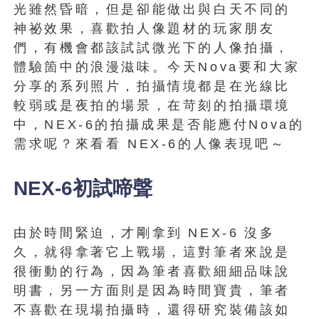
光雖然昏暗，但是卻能做出與白天不同的
神祕效果，喜歡拍人像題材的玩家朋友
們，有機會都該試試微光下的人像拍攝，
體驗箇中的浪漫滋味。今天Nova要和大家
分享的系列照片，拍攝情境都是在光線比
較弱或是夜拍的場景，在苛刻的拍攝環境
中，NEX-6的拍攝成果是否能應付Nova的
需求呢？來看看 NEX-6的人像表現吧～
NEX-6初試啼聲
由於時間緊迫，才剛拿到
NEX-6
沒多
久，就得拿著它上戰場，這對筆者來說是
很衝動的行為，因為筆者喜歡細細品味說
明書，另一方面則是因為時間寶貴，筆者
不喜歡在現場拍攝時，還得研究裝備該如