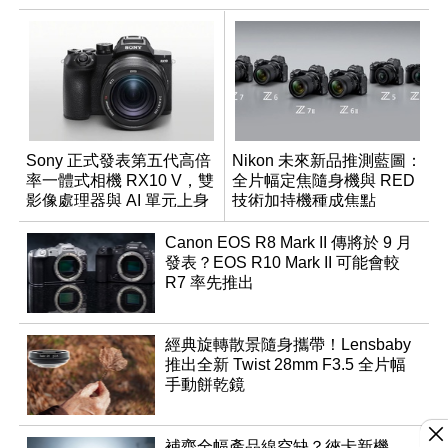
Sony 正式發表第五代高倍
Nikon 未來新品推測藍圖：
率一體式相機 RX10 V，雙
全片幅定焦隨身機與 RED
影像處理器與 AI 單元上身
技術加持機種成焦點
Canon EOS R8 Mark II 傳將於 9 月
發表？EOS R10 Mark II 可能會較
R7 率先推出
經典旋轉散景隨身攜帶！Lensbaby
推出全新 Twist 28mm F3.5 全片幅
手動餅乾鏡
補齊全幅產品線空缺？徠卡新機