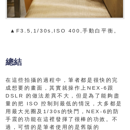
▲F3.5,1/30s,ISO 400
手動白平衡。
,
總結
在這些拍攝的過程中，筆者都是很快的完
成想要的畫面，其實就操作上NEX-6跟
DSLR
的做法差異不大，但是為了能夠盡
量的把
ISO
控制到最低的情況，大多都是
用最大光圈及1/30s的快門，NEX-6的防
手震的功能在這裡發揮了很棒的功效。不
過，可惜的是筆者使用的是舊版的