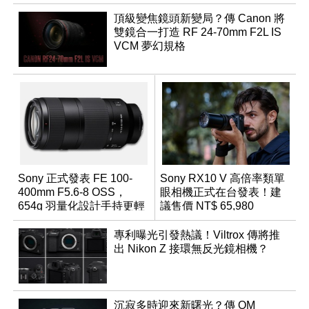
頂級變焦鏡頭新變局？傳 Canon 將
雙鏡合一打造 RF 24-70mm F2L IS
VCM 夢幻規格
Sony 正式發表 FE 100-
Sony RX10 V 高倍率類單
400mm F5.6-8 OSS，
眼相機正式在台發表！建
654g 羽量化設計手持更輕
議售價 NT$ 65,980
鬆
專利曝光引發熱議！Viltrox 傳將推
出 Nikon Z 接環無反光鏡相機？
沉寂多時迎來新曙光？傳 OM