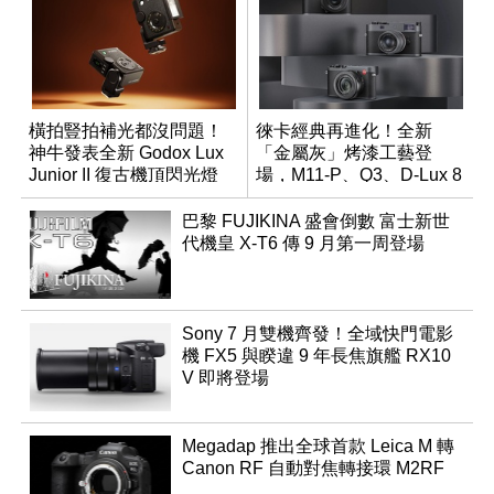
橫拍豎拍補光都沒問題！
徠卡經典再進化！全新
神牛發表全新 Godox Lux
「金屬灰」烤漆工藝登
Junior II 復古機頂閃光燈
場，M11-P、Q3、D-Lux 8
領銜換裝
巴黎 FUJIKINA 盛會倒數 富士新世
代機皇 X-T6 傳 9 月第一周登場
Sony 7 月雙機齊發！全域快門電影
機 FX5 與睽違 9 年長焦旗艦 RX10
V 即將登場
Megadap 推出全球首款 Leica M 轉
Canon RF 自動對焦轉接環 M2RF