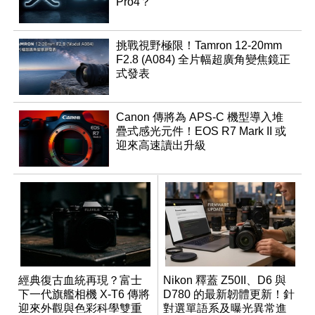
Pro4？
挑戰視野極限！Tamron 12-20mm
F2.8 (A084) 全片幅超廣角變焦鏡正
式發表
Canon 傳將為 APS-C 機型導入堆
疊式感光元件！EOS R7 Mark II 或
迎來高速讀出升級
經典復古血統再現？富士
Nikon 釋蓋 Z50II、D6 與
下一代旗艦相機 X-T6 傳將
D780 的最新韌體更新！針
迎來外觀與色彩科學雙重
對選單語系及曝光異常進