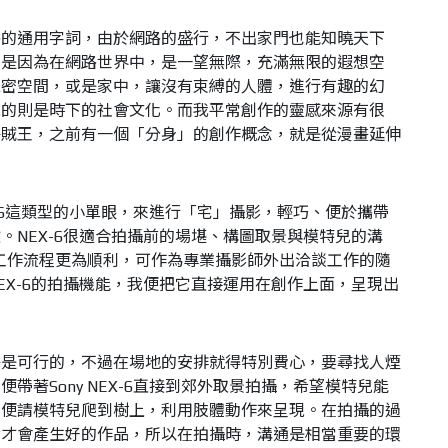
俗的通用字詞，由於網路的盛行，不出家門也能知曉天下
也是因為在網路世界中，是一望無際，充滿無限的遐想空
私密空間，或是家中，讓沒有束縛的人體，進行有趣的幻
現的則是時下的社會文化。而我平常創作的靈感來源有很
海賊王，之前有一個「分身」的創作概念，就是從漫畫延伸
EX-6這類型的小單眼，來進行「宅」攝影，輕巧、便於攜帶
。NEX-6很適合拍攝前的場堪、構圖取景與模特兒的溝
工作流程更為順利，可作為專業攝影師外出洽談工作的隨
EX-6的拍攝機能，我便把它直接運用在創作上面，呈現出
乎是可行的，不過在場地的安排就得特別費心，要尋找人煙
帶著Sony NEX-6直接到郊外取景拍攝，希望模特兒能
，便請模特兒爬到樹上，利用肢體動作來呈現。在拍攝的過
論才會產生好的作品，所以在拍攝時，溝通是相當重要的環