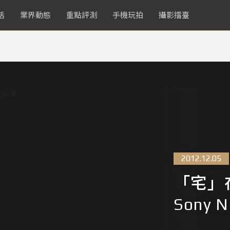
活
業界動態
重點評測
手機玩拍
攝影擂臺
2012.12.05
「宅」
Sony 