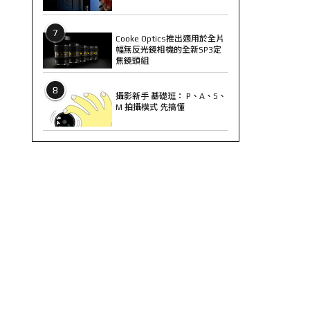
7
Cooke Optics推出適用於全片
幅無反光鏡相機的全新SP3定
焦鏡頭組
8
攝影新手 基礎班： P、A、S、
M 拍攝模式 先搞懂