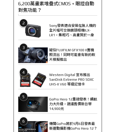
6,200萬畫素堆疊式CMOS + 眼控自動
對焦功能？
2
Sony發表適合安裝在無人機的
全片幅可交換鏡頭相機ILX-
LR1，集輕巧、高畫質於一身
3
疑似FUJIFILM GFX100 II實機
照流出！同時可能會有新的軟
片模擬推出
4
Western Digital 宣布推出
SanDisk Extreme PRO SDXC
UHS-II V60 等級記憶卡
5
GoPro Hero 12重磅發表！續航
力大升級，建議售價新台幣
14,900元
6
傳聞GoPro將於9月6日發表最
新運動攝影機GoPro Hero 12？