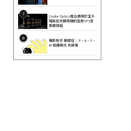
7
Cooke Optics推出適用於全片
幅無反光鏡相機的全新SP3定
焦鏡頭組
8
攝影新手 基礎班： P、A、S、
M 拍攝模式 先搞懂