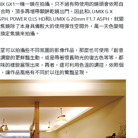
UMIX GX1一機一鏡在拍攝，只不過有時使用的鏡頭會依照自
時，頂多再增帶顆餅乾鏡出門，因此和LUMIX G X
 ASPH. POWER O.I.S HD和LUMIX G 20mm F1.7 ASPH，就變
變焦鏡除了本身具備較大的使用彈性空間外，萬一天色變暗
更換定焦鏡來拍攝。
希望可以拍攝些不同氛圍的影像作品，那麼也可使用「創意
色調變的更鮮豔生動，或是帶著懷舊時光的復古色等等，都
趣味的樣貌展現出來，再者，還可利用色溫的調控，依照個
調，讓作品風格有不同於以往的驚豔呈現。