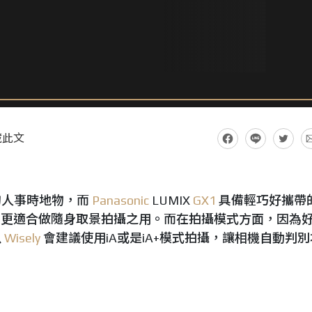
藏此文
的人事時地物，而
Panasonic
LUMIX
GX1
具備輕巧好攜帶
更適合做隨身取景拍攝之用。而在拍攝模式方面，因為
以
Wisely
會建議使用iA或是iA+模式拍攝，讓相機自動判別
。