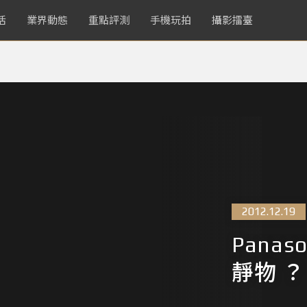
活
業界動態
重點評測
手機玩拍
攝影擂臺
2012.12.19
Panas
靜物 ？