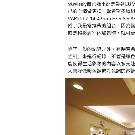
像Wisely自己幾乎都是帶著L
己的心情做更換，當希望多種組合
VARIO PZ 14-42mm F3.5-5.6
成了我最常攜帶的組合。因為
或是轉移到室內場景時，就可
除了一般的記錄之外，有時若
控制」來進行記錄，不管是讓
能使得生活影像的內容以多元
人喜好做暖色調或冷色調的微