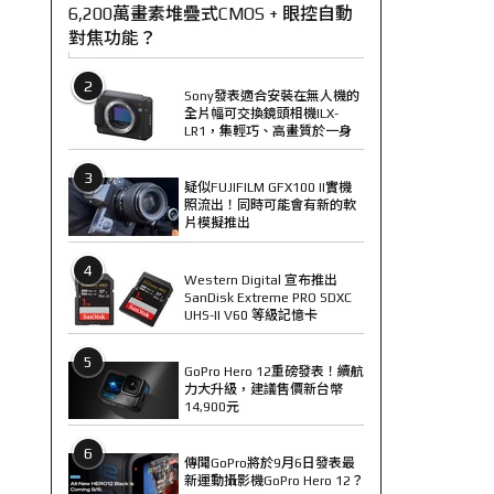
6,200萬畫素堆疊式CMOS + 眼控自動
對焦功能？
2
Sony發表適合安裝在無人機的
全片幅可交換鏡頭相機ILX-
LR1，集輕巧、高畫質於一身
3
疑似FUJIFILM GFX100 II實機
照流出！同時可能會有新的軟
片模擬推出
4
Western Digital 宣布推出
SanDisk Extreme PRO SDXC
UHS-II V60 等級記憶卡
5
GoPro Hero 12重磅發表！續航
力大升級，建議售價新台幣
14,900元
6
傳聞GoPro將於9月6日發表最
新運動攝影機GoPro Hero 12？