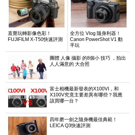
直覺玩轉影像色彩！
全方位 Vlog 隨身利器！
FUJIFILM X-T50快速評測
Canon PowerShot V1 動
手玩
團體 人像 攝影 的8個小 技巧 ，拍出
人人滿意的 大合照
富士相機最新發表的X100VI，和
X100V究竟主要差異有哪些？我應
該買哪一台？
四年磨一劍之隨身機最佳典範！
LEICA Q3快速評測