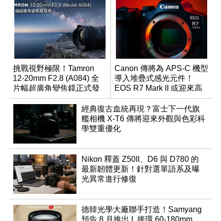
挑戰視野極限！Tamron
Canon 傳將為 APS-C 機型
12-20mm F2.8 (A084) 全
導入堆疊式感光元件！
片幅超廣角變焦鏡正式發
EOS R7 Mark II 或迎來高
表
速讀出升級
經典復古血統再現？富士下一代旗
艦相機 X-T6 傳將迎來外觀與色彩科
學雙重優化
Nikon 釋蓋 Z50II、D6 與 D780 的
最新韌體更新！針對選單語系及曝
光異常進行修復
德韓光學大廠聯手打造！Samyang
預告 8 月推出 L 接環 60-180mm