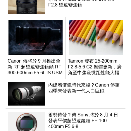
F2.8 望遠變焦鏡
Canon 傳將於 9 月推出全
Tamron 發布 25-200mm
新 RF 超望遠變焦鏡頭 RF
F2.8-5.6 G2 韌體更新，廣
300-600mm F5.6L IS USM
角至中焦段微距性能大幅
升級
內建增倍鏡時代來臨？Canon 傳第
四季末發表新一代大白巨砲
蓄勢待發？傳 Sony 將於 8 月 4 日
發表平價超望遠鏡頭 FE 100-
400mm F5.6-8