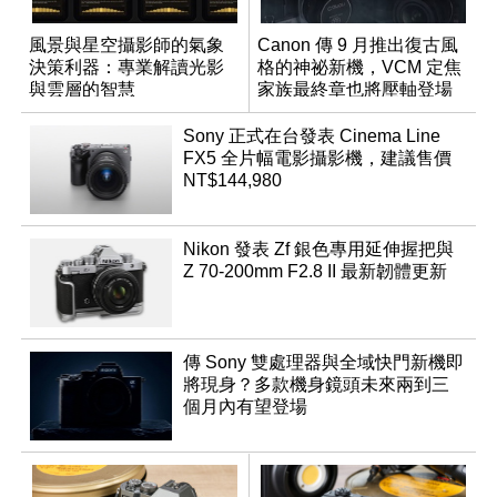
風景與星空攝影師的氣象
Canon 傳 9 月推出復古風
決策利器：專業解讀光影
格的神祕新機，VCM 定焦
與雲層的智慧
家族最終章也將壓軸登場
App「Atmos」登場
Sony 正式在台發表 Cinema Line
FX5 全片幅電影攝影機，建議售價
NT$144,980
Nikon 發表 Zf 銀色專用延伸握把與
Z 70-200mm F2.8 II 最新韌體更新
傳 Sony 雙處理器與全域快門新機即
將現身？多款機身鏡頭未來兩到三
個月內有望登場