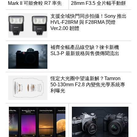
Mark II 可能會較 R7 率先
28mm F3.5 全片幅手動餅
推出
乾鏡
支援全域快門同步拍攝！Sony 推出
HVL-F28RM 與 F28RMA 閃燈
Ver.2.00 韌體
補齊全幅產品線空缺？徠卡新機
SL3-P 最新規格與售價傳聞流出
恆定大光圈中望遠新解？Tamron
50-130mm F2.8 內變焦光學系統專
利曝光