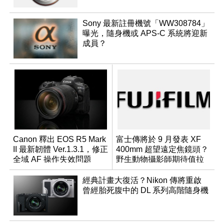
Sony 最新註冊機號「WW308784」
曝光，隨身機或 APS-C 系統將迎新
成員？
Canon 釋出 EOS R5 Mark
富士傳將於 9 月發表 XF
II 最新韌體 Ver.1.3.1，修正
400mm 超望遠定焦鏡頭？
全域 AF 操作失效問題
野生動物攝影師期待值拉
滿
經典計畫大復活？Nikon 傳將重啟
曾經胎死腹中的 DL 系列高階隨身機