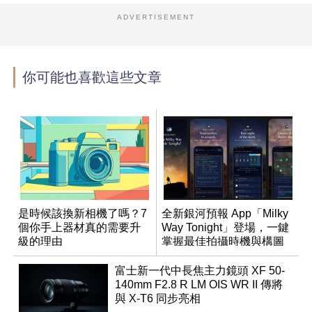
ADVERTISEMENT
你可能也喜歡這些文章
是時候該換新相機了嗎？7
全新銀河預報 App「Milky
個你手上器材真的需要升
Way Tonight」登場，一鍵
級的理由
掌握最佳拍攝時機與構圖
富士新一代中長焦主力鏡頭 XF 50-
140mm F2.8 R LM OIS WR II 傳將
與 X-T6 同步亮相