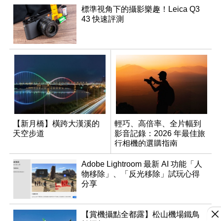
標準視角下的攝影樂趣！Leica Q3
43 快速評測
【新月橋】橫跨大漢溪的
輕巧、高倍率、全片幅到
天空步道
影音記錄：2026 年最佳旅
行相機的選購指南
Adobe Lightroom 最新 AI 功能「人
物移除」、「反光移除」試玩心得
分享
【賞機攝點全都露】松山機場鐵鳥