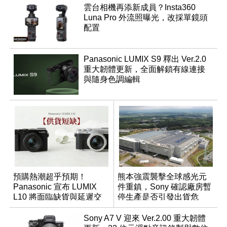
雲台相機再添新成員？Insta360
Luna Pro 外流照曝光，改採單鏡頭
配置
Panasonic LUMIX S9 釋出 Ver.2.0
重大韌體更新，全面解鎖有線連接
與隨身色調編輯
預購熱潮超乎預期！
熊本強震襲擊全球感光元
Panasonic 宣布 LUMIX
件重鎮，Sony 確認廠房暫
L10 將面臨缺貨與延遲交
停生產是否引發出貨危
貨時間
機？
Sony A7 V 迎來 Ver.2.00 重大韌體