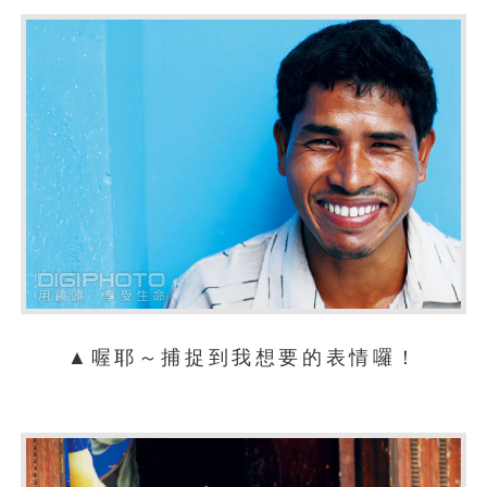
▲喔耶～捕捉到我想要的表情囉！