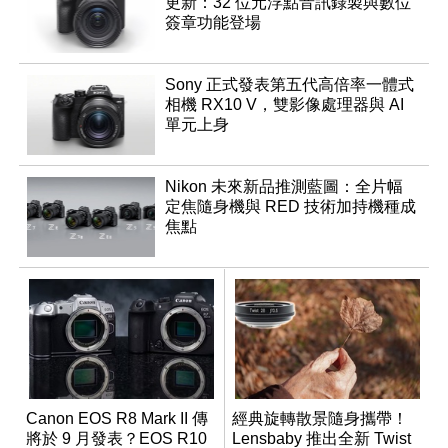
更新：32 位元浮點音訊錄製與數位
簽章功能登場
Sony 正式發表第五代高倍率一體式
相機 RX10 V，雙影像處理器與 AI
單元上身
Nikon 未來新品推測藍圖：全片幅
定焦隨身機與 RED 技術加持機種成
焦點
Canon EOS R8 Mark II 傳
經典旋轉散景隨身攜帶！
將於 9 月發表？EOS R10
Lensbaby 推出全新 Twist