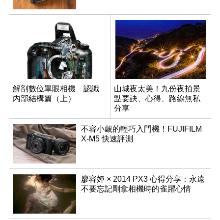
解剖數位單眼相機 認識
山城夜太美！九份夜拍景
內部結構篇（上）
點要訣、心得、路線無私
分享
不容小覷的輕巧入門機！FUJIFILM
X-M5 快速評測
廖容嬋 × 2014 PX3 心得分享：永遠
不要忘記剛拿相機時的雀躍心情