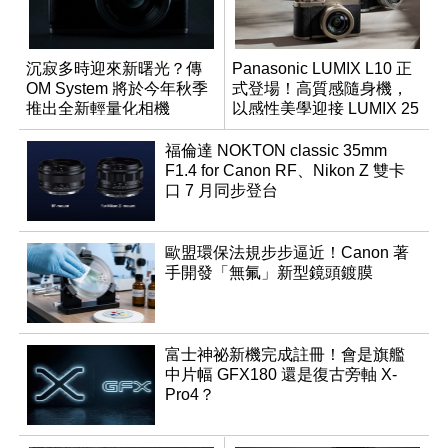
沉寂多時迎來新曙光？傳
Panasonic LUMIX L10 正
OM System 將於今年秋季
式登場！高質感隨身機，
推出全新輕量化相機
以感性美學迎接 LUMIX 25
週年
福倫達 NOKTON classic 35mm
F1.4 for Canon RF、Nikon Z 雙卡
口 7 月同步登台
歐盟環保法規步步逼近！Canon 著
手開發「無氟」新型鏡頭鍍膜
富士神祕新機完成註冊！會是旗艦
中片幅 GFX180 還是復古旁軸 X-
Pro4？