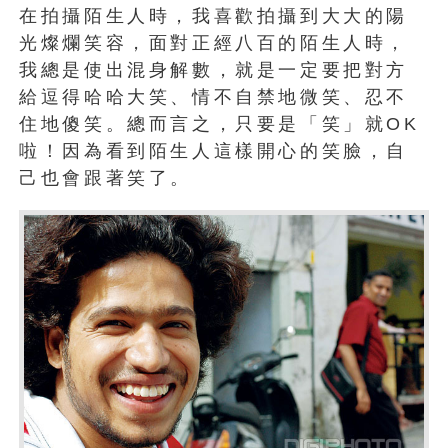
在拍攝陌生人時，我喜歡拍攝到大大的陽
光燦爛笑容，面對正經八百的陌生人時，
我總是使出混身解數，就是一定要把對方
給逗得哈哈大笑、情不自禁地微笑、忍不
住地傻笑。總而言之，只要是「笑」就OK
啦！因為看到陌生人這樣開心的笑臉，自
己也會跟著笑了。