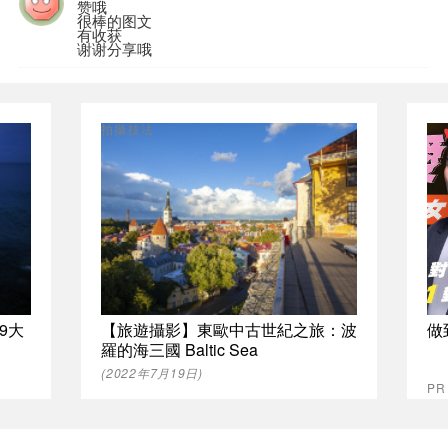
赞哦
很棒的图文
有收获
谢谢分享哦
拍攝技法
9大
【旅遊攝影】東歐中古世紀之旅：波
做
羅的海三國 Baltic Sea
(2022年7月19日)
P