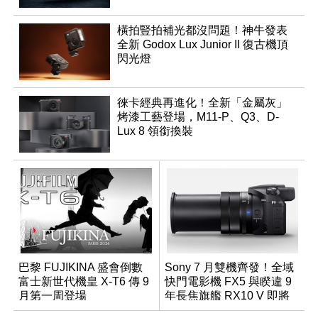
橫拍豎拍補光都沒問題！神牛發表
全新 Godox Lux Junior II 復古機頂
閃光燈
徠卡經典再進化！全新「金屬灰」
烤漆工藝登場，M11-P、Q3、D-
Lux 8 領銜換裝
巴黎 FUJIKINA 盛會倒數
Sony 7 月雙機齊發！全域
富士新世代機皇 X-T6 傳 9
快門電影機 FX5 與睽違 9
月第一周登場
年長焦旗艦 RX10 V 即將
登場