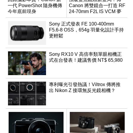
一代 PowerShot 隨身機傳
Canon 將雙鏡合一打造 RF
今年底前現身
24-70mm F2L IS VCM 夢
幻規格
Sony 正式發表 FE 100-400mm
F5.6-8 OSS，654g 羽量化設計手持
更輕鬆
Sony RX10 V 高倍率類單眼相機正
式在台發表！建議售價 NT$ 65,980
專利曝光引發熱議！Viltrox 傳將推
出 Nikon Z 接環無反光鏡相機？