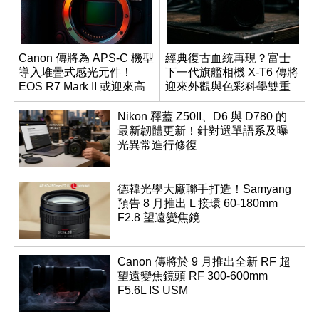
Canon 傳將為 APS-C 機型
經典復古血統再現？富士
導入堆疊式感光元件！
下一代旗艦相機 X-T6 傳將
EOS R7 Mark II 或迎來高
迎來外觀與色彩科學雙重
速讀出升級
優化
Nikon 釋蓋 Z50II、D6 與 D780 的
最新韌體更新！針對選單語系及曝
光異常進行修復
德韓光學大廠聯手打造！Samyang
預告 8 月推出 L 接環 60-180mm
F2.8 望遠變焦鏡
Canon 傳將於 9 月推出全新 RF 超
望遠變焦鏡頭 RF 300-600mm
F5.6L IS USM