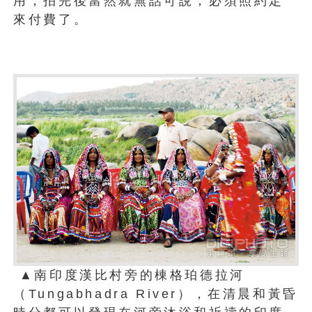
用，拍完後當然就無話可說，必須照約定
來付費了。
▲南印度漢比村旁的棟格珀德拉河
（Tungabhadra River），在清晨和黃昏