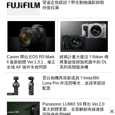
望遠定焦鏡頭？野生動物攝影師期
待值拉滿
Canon 釋出 EOS R5 Mark
經典計畫大復活？Nikon 傳
II 最新韌體 Ver.1.3.1，修正
將重啟曾經胎死腹中的 DL
全域 AF 操作失效問題
系列高階隨身機
雲台相機再添新成員？Insta360
Luna Pro 外流照曝光，改採單鏡頭
配置
Panasonic LUMIX S9 釋出 Ver.2.0
重大韌體更新，全面解鎖有線連接
與隨身色調編輯