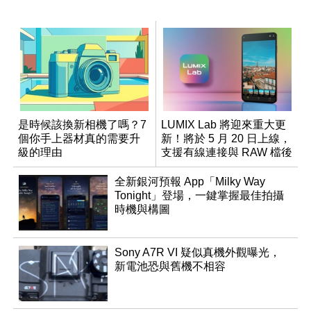
是時候該換新相機了嗎？7
LUMIX Lab 將迎來重大更
個你手上器材真的需要升
新！將於 5 月 20 日上線，
級的理由
支援有線連接與 RAW 檔後
製
全新銀河預報 App「Milky Way
Tonight」登場，一鍵掌握最佳拍攝
時機與構圖
Sony A7R VI 疑似真機外觀曝光，
新電池恐與舊機不相容