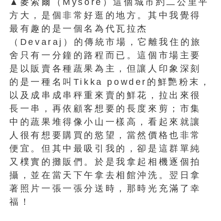
▲麥索爾（Mysore）這個城市約二公里平
方大，是個非常好逛的地方。其中我覺得
最有趣的是一個名為代瓦拉杰
（Devaraj）的傳統市場，它離我住的旅
舍只有一分鐘的路程而已。這個市場主要
是以販賣各種蔬果為主，但讓人印象深刻
的是一種名叫Tikka powder的鮮艷粉末，
以及成串成串秤重來賣的鮮花，拉出來很
長一串，再依顧客想要的長度來剪；市集
中的蔬果堆得像小山一樣高，看起來就讓
人很有想要購買的慾望，當然價格也非常
便宜。但其中最吸引我的，卻是這群單純
又樸實的攤販們。於是我拿起相機逐個拍
攝，並在當天下午拿去相館沖洗。翌日拿
著照片一張一張分送時，那時光充滿了幸
福！