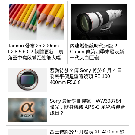
Tamron 發布 25-200mm
內建增倍鏡時代來臨？
F2.8-5.6 G2 韌體更新，廣
Canon 傳第四季末發表新
角至中焦段微距性能大幅
一代大白巨砲
升級
蓄勢待發？傳 Sony 將於 8 月 4 日
發表平價超望遠鏡頭 FE 100-
400mm F5.6-8
Sony 最新註冊機號「WW308784」
曝光，隨身機或 APS-C 系統將迎新
成員？
富士傳將於 9 月發表 XF 400mm 超