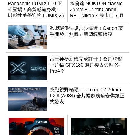
Panasonic LUMIX L10 正
福倫達 NOKTON classic
式登場！高質感隨身機，
35mm F1.4 for Canon
以感性美學迎接 LUMIX 25
RF、Nikon Z 雙卡口 7 月
週年
同步登台
歐盟環保法規步步逼近！Canon 著
手開發「無氟」新型鏡頭鍍膜
富士神祕新機完成註冊！會是旗艦
中片幅 GFX180 還是復古旁軸 X-
Pro4？
挑戰視野極限！Tamron 12-20mm
F2.8 (A084) 全片幅超廣角變焦鏡正
式發表