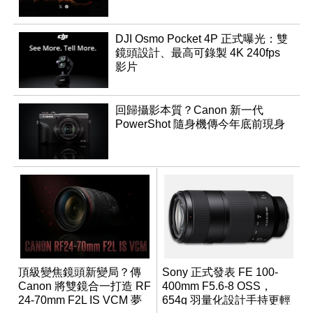
DJI Osmo Pocket 4P 正式曝光：雙
鏡頭設計、最高可錄製 4K 240fps
影片
回歸攝影本質？Canon 新一代
PowerShot 隨身機傳今年底前現身
頂級變焦鏡頭新變局？傳
Sony 正式發表 FE 100-
Canon 將雙鏡合一打造 RF
400mm F5.6-8 OSS，
24-70mm F2L IS VCM 夢
654g 羽量化設計手持更輕