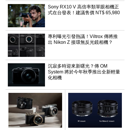
幻規格
鬆
Sony RX10 V 高倍率類單眼相機正
式在台發表！建議售價 NT$ 65,980
專利曝光引發熱議！Viltrox 傳將推
出 Nikon Z 接環無反光鏡相機？
沉寂多時迎來新曙光？傳 OM
System 將於今年秋季推出全新輕量
化相機