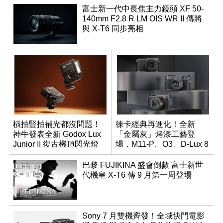
富士新一代中長焦主力鏡頭 XF 50-
140mm F2.8 R LM OIS WR II 傳將
與 X-T6 同步亮相
橫拍豎拍補光都沒問題！
徠卡經典再進化！全新
神牛發表全新 Godox Lux
「金屬灰」烤漆工藝登
Junior II 復古機頂閃光燈
場，M11-P、Q3、D-Lux 8
領銜換裝
巴黎 FUJIKINA 盛會倒數 富士新世
代機皇 X-T6 傳 9 月第一周登場
Sony 7 月雙機齊發！全域快門電影