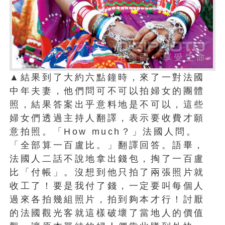
▲結果到了大約六點鐘時，來了一對法國
中年夫妻，他們問可不可以拍婦女的團體
照，結果答案出乎意料地是不可以，這些
婦女們透過主持人翻譯，表示要收費才願
意拍照。「How much？」法國人問。
「全部算一百盧比。」翻譯回答。語畢，
法國人二話不說地拿出錢包，掏了一百盧
比「付帳」。沒想到他只拍了兩張照片就
收工了！要是我付了錢，一定要叫每個人
過來各拍幾組照片，拍到夠本才行！討厭
的法國觀光客就這樣破壞了當地人的價值