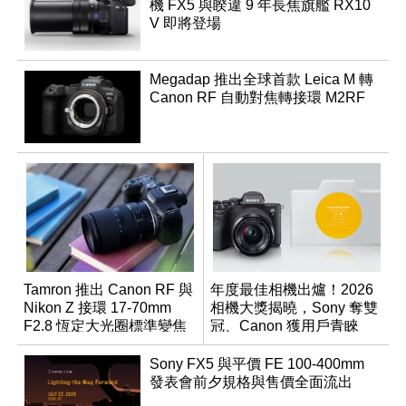
機 FX5 與睽違 9 年長焦旗艦 RX10
V 即將登場
Megadap 推出全球首款 Leica M 轉
Canon RF 自動對焦轉接環 M2RF
Tamron 推出 Canon RF 與
年度最佳相機出爐！2026
Nikon Z 接環 17-70mm
相機大獎揭曉，Sony 奪雙
F2.8 恆定大光圈標準變焦
冠、Canon 獲用戶青睞
鏡
Sony FX5 與平價 FE 100-400mm
發表會前夕規格與售價全面流出