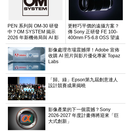
PEN 系列與 OM-30 研發
更輕巧平價的遠攝方案？
中？OM SYSTEM 揭示
傳 Sony 正研發 FE 100-
2026 年新機佈局與 AI 影
400mm F5-6.8 OSS 望遠
像藍圖
變焦鏡頭
影像處理市場震撼彈！Adobe 宣佈
收購 AI 照片與影片優化專家 Topaz
Labs
「歸。綠」Epson第九屆創意達人
設計競賽成果揭曉
影像產業的下一個震撼？Sony
2026-2027 年度計畫傳將迎來「巨
大式創新」