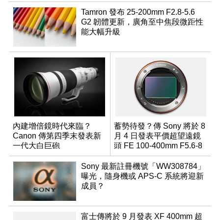
Tamron 發布 25-200mm F2.8-5.6
G2 韌體更新，廣角至中焦段微距性
能大幅升級
內建增倍鏡時代來臨？
蓄勢待發？傳 Sony 將於 8
Canon 傳第四季末發表新
月 4 日發表平價超望遠鏡
一代大白巨砲
頭 FE 100-400mm F5.6-8
Sony 最新註冊機號「WW308784」
曝光，隨身機或 APS-C 系統將迎新
成員？
富士傳將於 9 月發表 XF 400mm 超