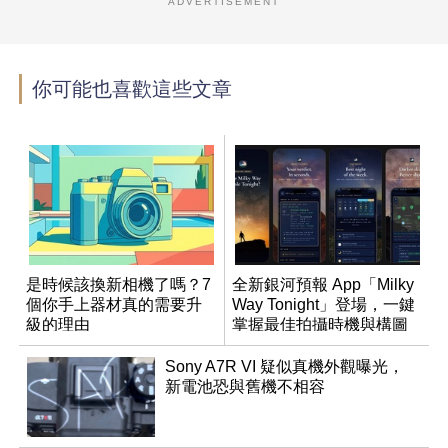
ADVERTISEMENT
你可能也喜歡這些文章
是時候該換新相機了嗎？7
全新銀河預報 App「Milky
個你手上器材真的需要升
Way Tonight」登場，一鍵
級的理由
掌握最佳拍攝時機與構圖
Sony A7R VI 疑似真機外觀曝光，
新電池恐與舊機不相容