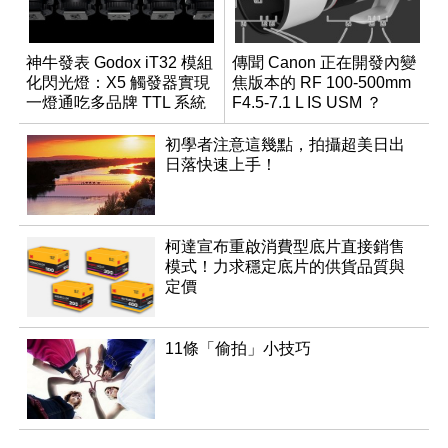
神牛發表 Godox iT32 模組
傳聞 Canon 正在開發內變
化閃光燈：X5 觸發器實現
焦版本的 RF 100-500mm
一燈通吃多品牌 TTL 系統
F4.5-7.1 L IS USM ？
初學者注意這幾點，拍攝超美日出
日落快速上手！
柯達宣布重啟消費型底片直接銷售
模式！力求穩定底片的供貨品質與
定價
11條「偷拍」小技巧