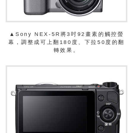
▲Sony NEX-5R將3吋92畫素的觸控螢
幕，調整成可上翻180度、下拉50度的翻
轉效果。