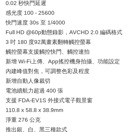
0.02 秒快門延遲
感光度 100 - 25600
快門速度 30s 至 1/4000
Full HD @60p動態錄影，AVCHD 2.0 編碼格式
3 吋 180 度92萬畫素翻轉觸控螢幕
觸控螢幕支援觸控快門、觸控連拍
新增 Wi-Fi上傳、App搖控機身拍攝、功能設定
內建峰值對焦，可調整色彩及程度
新增自動人像裁切
電池續航力超過 400 張
支援 FDA-EV1S 外接式電子觀景窗
110.8 x 58.8 x 38.9mm
淨重 276 公克
推出銀、白、黑三種款式