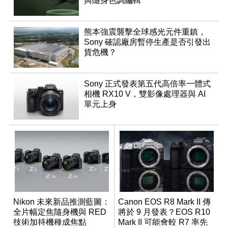
與隨身色調編輯
熊本強震襲擊全球感光元件重鎮，
Sony 確認廠房暫停生產是否引發出
貨危機？
Sony 正式發表第五代高倍率一體式
相機 RX10 V，雙影像處理器與 AI
單元上身
Nikon 未來新品推測藍圖：
Canon EOS R8 Mark II 傳
全片幅定焦隨身機與 RED
將於 9 月發表？EOS R10
技術加持機種成焦點
Mark II 可能會較 R7 率先