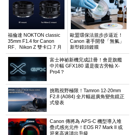
福倫達 NOKTON classic
歐盟環保法規步步逼近！
35mm F1.4 for Canon
Canon 著手開發「無氟」
RF、Nikon Z 雙卡口 7 月
新型鏡頭鍍膜
同步登台
富士神祕新機完成註冊！會是旗艦
中片幅 GFX180 還是復古旁軸 X-
Pro4？
挑戰視野極限！Tamron 12-20mm
F2.8 (A084) 全片幅超廣角變焦鏡正
式發表
Canon 傳將為 APS-C 機型導入堆
疊式感光元件！EOS R7 Mark II 或
迎來高速讀出升級