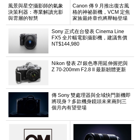
風景與星空攝影師的氣象
Canon 傳 9 月推出復古風
決策利器：專業解讀光影
格的神祕新機，VCM 定焦
與雲層的智慧
家族最終章也將壓軸登場
App「Atmos」登場
Sony 正式在台發表 Cinema Line
FX5 全片幅電影攝影機，建議售價
NT$144,980
Nikon 發表 Zf 銀色專用延伸握把與
Z 70-200mm F2.8 II 最新韌體更新
傳 Sony 雙處理器與全域快門新機即
將現身？多款機身鏡頭未來兩到三
個月內有望登場