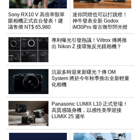
Sony RX10 V 高倍率類單
迷你閃燈也可以打跳燈！
眼相機正式在台發表！建
神牛發表全新 Godox
議售價 NT$ 65,980
iM30Pro 復古微型閃光燈
專利曝光引發熱議！Viltrox 傳將推
出 Nikon Z 接環無反光鏡相機？
沉寂多時迎來新曙光？傳 OM
System 將於今年秋季推出全新輕量
化相機
Panasonic LUMIX L10 正式登場！
高質感隨身機，以感性美學迎接
LUMIX 25 週年