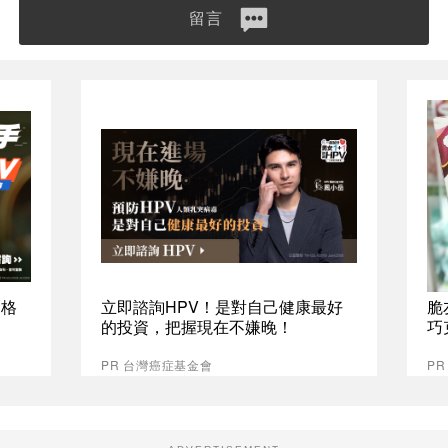
留言
資格
立即諮詢HPV！是對自己健康最好
脆
的投資，把握現在不嫌晚！
巧
PR 台灣癌症基金會
P