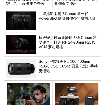
冠、Canon 獲用戶青睞
售價全面流出
回歸攝影本質？Canon 新一代
PowerShot 隨身機傳今年底前現身
頂級變焦鏡頭新變局？傳 Canon 將
雙鏡合一打造 RF 24-70mm F2L IS
VCM 夢幻規格
Sony 正式發表 FE 100-400mm
F5.6-8 OSS，654g 羽量化設計手持
更輕鬆