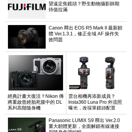
望遠定焦鏡頭？野生動物攝影師期
待值拉滿
Canon 釋出 EOS R5 Mark II 最新韌
體 Ver.1.3.1，修正全域 AF 操作失
效問題
經典計畫大復活？Nikon 傳
雲台相機再添新成員？
將重啟曾經胎死腹中的 DL
Insta360 Luna Pro 外流照
系列高階隨身機
曝光，改採單鏡頭配置
Panasonic LUMIX S9 釋出 Ver.2.0
重大韌體更新，全面解鎖有線連接