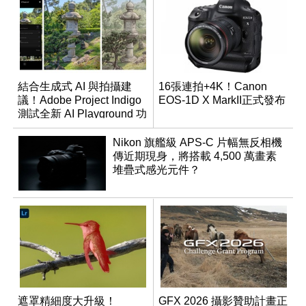
結合生成式 AI 與拍攝建
16張連拍+4K！Canon
議！Adobe Project Indigo
EOS-1D X MarkII正式發布
測試全新 AI Playground 功
能
Nikon 旗艦級 APS-C 片幅無反相機
傳近期現身，將搭載 4,500 萬畫素
堆疊式感光元件？
遮罩精細度大升級！
GFX 2026 攝影贊助計畫正