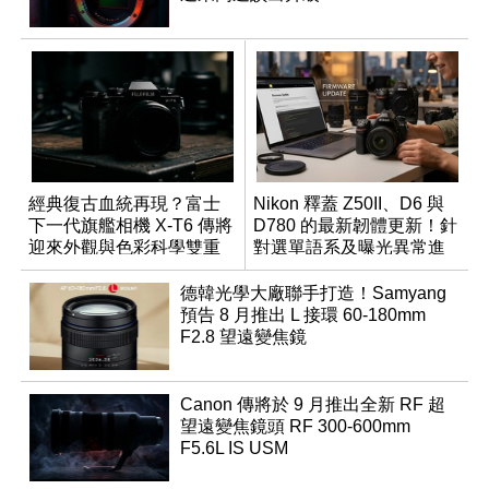
經典復古血統再現？富士
Nikon 釋蓋 Z50II、D6 與
下一代旗艦相機 X-T6 傳將
D780 的最新韌體更新！針
迎來外觀與色彩科學雙重
對選單語系及曝光異常進
優化
行修復
德韓光學大廠聯手打造！Samyang
預告 8 月推出 L 接環 60-180mm
F2.8 望遠變焦鏡
Canon 傳將於 9 月推出全新 RF 超
望遠變焦鏡頭 RF 300-600mm
F5.6L IS USM