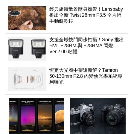
推出
經典旋轉散景隨身攜帶！Lensbaby
推出全新 Twist 28mm F3.5 全片幅
手動餅乾鏡
支援全域快門同步拍攝！Sony 推出
HVL-F28RM 與 F28RMA 閃燈
Ver.2.00 韌體
恆定大光圈中望遠新解？Tamron
50-130mm F2.8 內變焦光學系統專
利曝光