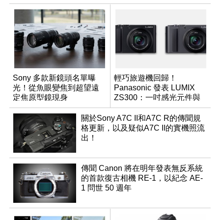
Sony 多款新鏡頭名單曝
輕巧旅遊機回歸！
光！從魚眼變焦到超望遠
Panasonic 發表 LUMIX
定焦原型鏡現身
ZS300：一吋感光元件與
15 倍光學變焦
關於Sony A7C II和A7C R的傳聞規
格更新，以及疑似A7C II的實機照流
出！
傳聞 Canon 將在明年發表無反系統
的首款復古相機 RE-1，以紀念 AE-
1 問世 50 週年