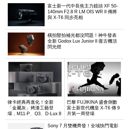
富士新一代中長焦主力鏡頭 XF 50-
140mm F2.8 R LM OIS WR II 傳將
與 X-T6 同步亮相
橫拍豎拍補光都沒問題！神牛發表
全新 Godox Lux Junior II 復古機頂
閃光燈
徠卡經典再進化！全新
巴黎 FUJIKINA 盛會倒數
「金屬灰」烤漆工藝登
富士新世代機皇 X-T6 傳 9
場，M11-P、Q3、D-Lux 8
月第一周登場
領銜換裝
Sony 7 月雙機齊發！全域快門電影