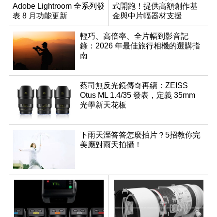
Adobe Lightroom 全系列發
式開跑！提供高額創作基
表 8 月功能更新
金與中片幅器材支援
輕巧、高倍率、全片幅到影音記
錄：2026 年最佳旅行相機的選購指
南
蔡司無反光鏡傳奇再續：ZEISS
Otus ML 1.4/35 發表，定義 35mm
光學新天花板
下雨天溼答答怎麼拍片？5招教你完
美應對雨天拍攝！