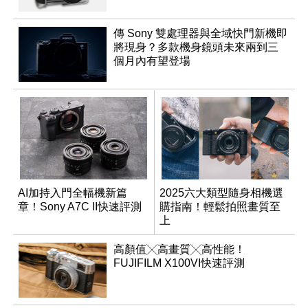
傳 Sony 雙處理器與全域快門新機即
將現身？多款機身鏡頭未來兩到三
個月內有望登場
AI加持入門全幅機新篇
2025六大類型隨身相機選
章！Sony A7C II快速評測
購指南！輕鬆拍照畫質至
上
高顏值╳高畫質╳高性能！
FUJIFILM X100VI快速評測