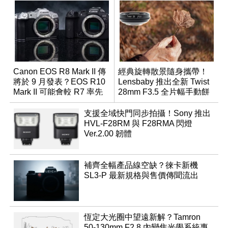
Canon EOS R8 Mark II 傳
經典旋轉散景隨身攜帶！
將於 9 月發表？EOS R10
Lensbaby 推出全新 Twist
Mark II 可能會較 R7 率先
28mm F3.5 全片幅手動餅
推出
乾鏡
支援全域快門同步拍攝！Sony 推出
HVL-F28RM 與 F28RMA 閃燈
Ver.2.00 韌體
補齊全幅產品線空缺？徠卡新機
SL3-P 最新規格與售價傳聞流出
恆定大光圈中望遠新解？Tamron
50-130mm F2.8 內變焦光學系統專