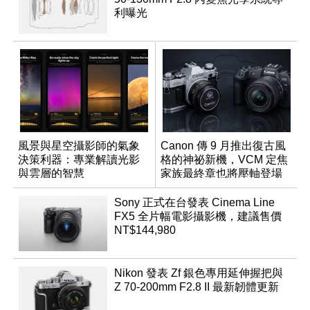
利曝光
風景與星空攝影師的氣象
Canon 傳 9 月推出復古風
決策利器：專業解讀光影
格的神祕新機，VCM 定焦
與雲層的智慧
家族最終章也將壓軸登場
App「Atmos」登場
Sony 正式在台發表 Cinema Line
FX5 全片幅電影攝影機，建議售價
NT$144,980
Nikon 發表 Zf 銀色專用延伸握把與
Z 70-200mm F2.8 II 最新韌體更新