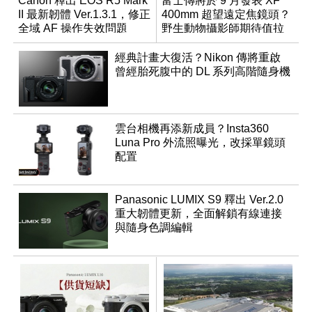
Canon 釋出 EOS R5 Mark
富士傳將於 9 月發表 XF
II 最新韌體 Ver.1.3.1，修正
400mm 超望遠定焦鏡頭？
全域 AF 操作失效問題
野生動物攝影師期待值拉
滿
經典計畫大復活？Nikon 傳將重啟
曾經胎死腹中的 DL 系列高階隨身機
雲台相機再添新成員？Insta360
Luna Pro 外流照曝光，改採單鏡頭
配置
Panasonic LUMIX S9 釋出 Ver.2.0
重大韌體更新，全面解鎖有線連接
與隨身色調編輯