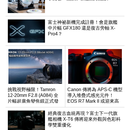
富士神祕新機完成註冊！會是旗艦
中片幅 GFX180 還是復古旁軸 X-
Pro4？
挑戰視野極限！Tamron
Canon 傳將為 APS-C 機型
12-20mm F2.8 (A084) 全
導入堆疊式感光元件！
片幅超廣角變焦鏡正式發
EOS R7 Mark II 或迎來高
表
速讀出升級
經典復古血統再現？富士下一代旗
艦相機 X-T6 傳將迎來外觀與色彩科
學雙重優化