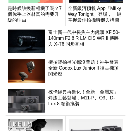
是時候該換新相機了嗎？7
全新銀河預報 App「Milky
個你手上器材真的需要升
Way Tonight」登場，一鍵
級的理由
掌握最佳拍攝時機與構圖
富士新一代中長焦主力鏡頭 XF 50-
140mm F2.8 R LM OIS WR II 傳將
與 X-T6 同步亮相
橫拍豎拍補光都沒問題！神牛發表
全新 Godox Lux Junior II 復古機頂
閃光燈
徠卡經典再進化！全新「金屬灰」
烤漆工藝登場，M11-P、Q3、D-
Lux 8 領銜換裝