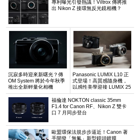
專利曝光引發熱議！Viltrox 傳將推
出 Nikon Z 接環無反光鏡相機？
沉寂多時迎來新曙光？傳
Panasonic LUMIX L10 正
OM System 將於今年秋季
式登場！高質感隨身機，
推出全新輕量化相機
以感性美學迎接 LUMIX 25
週年
福倫達 NOKTON classic 35mm
F1.4 for Canon RF、Nikon Z 雙卡
口 7 月同步登台
歐盟環保法規步步逼近！Canon 著
手開發「無氟」新型鏡頭鍍膜