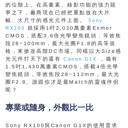
的位階上。在高畫素、錄影功能的強力竸
爭之下，廠商現在已經把重點放在大片
幅、大尺寸的感光元件上面。
Sony
就採用1吋2,020萬畫素Exmor
RX100
CMOS，搭配3.6倍光學變焦鏡頭，等效焦
段28~100mm，最大光圈F1.8的高等規
格，來搶攻高階DC市場。同樣以大Size感
光元件打天下的還有
，備有
Canon
G1X
1.5吋1,430萬畫素CMOS，搭載4倍光學
變焦鏡頭，等效焦段28~112mm，最大光
圈F2.8。誰跟你才是最Match的靈魂伴侶
呢？
專業或隨身，外觀比一比
Sony RX100與Canon G1X的使用需求