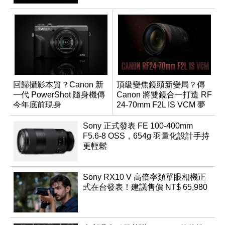
回歸攝影本質？Canon 新
頂級變焦鏡頭新變局？傳
一代 PowerShot 隨身機傳
Canon 將雙鏡合一打造 RF
今年底前現身
24-70mm F2L IS VCM 夢
幻規格
Sony 正式發表 FE 100-400mm
F5.6-8 OSS，654g 羽量化設計手持
更輕鬆
Sony RX10 V 高倍率類單眼相機正
式在台發表！建議售價 NT$ 65,980