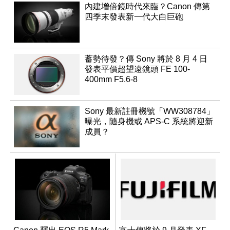
內建增倍鏡時代來臨？Canon 傳第
四季末發表新一代大白巨砲
蓄勢待發？傳 Sony 將於 8 月 4 日
發表平價超望遠鏡頭 FE 100-
400mm F5.6-8
Sony 最新註冊機號「WW308784」
曝光，隨身機或 APS-C 系統將迎新
成員？