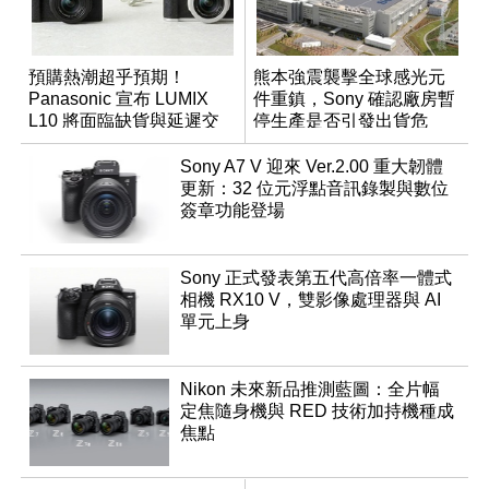
預購熱潮超乎預期！
熊本強震襲擊全球感光元
Panasonic 宣布 LUMIX
件重鎮，Sony 確認廠房暫
L10 將面臨缺貨與延遲交
停生產是否引發出貨危
貨時間
機？
Sony A7 V 迎來 Ver.2.00 重大韌體
更新：32 位元浮點音訊錄製與數位
簽章功能登場
Sony 正式發表第五代高倍率一體式
相機 RX10 V，雙影像處理器與 AI
單元上身
Nikon 未來新品推測藍圖：全片幅
定焦隨身機與 RED 技術加持機種成
焦點