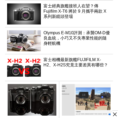
富士經典旗艦接班人在望？傳
Fujifilm X-T6 將於 9 月攜手兩款 X
系列新鏡頭登場
Olympus E-M10評測：承襲OM-D優
良血統，小巧又不失專業性能的隨
身輕航機
富士相機最新旗艦FUJIFILM X-
H2、X-H2S究竟主要差異有哪些？