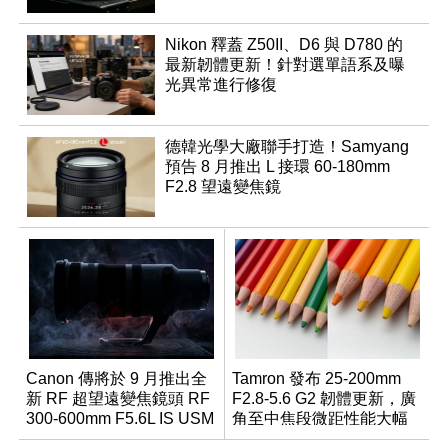
Nikon 釋蓋 Z50II、D6 與 D780 的
最新韌體更新！針對選單語系及曝
光異常進行修復
德韓光學大廠聯手打造！Samyang
預告 8 月推出 L 接環 60-180mm
F2.8 望遠變焦鏡
Canon 傳將於 9 月推出全
Tamron 發布 25-200mm
新 RF 超望遠變焦鏡頭 RF
F2.8-5.6 G2 韌體更新，廣
300-600mm F5.6L IS USM
角至中焦段微距性能大幅
升級