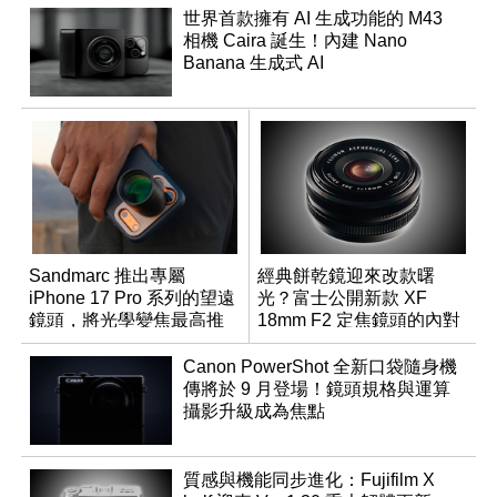
世界首款擁有 AI 生成功能的 M43
相機 Caira 誕生！內建 Nano
Banana 生成式 AI
Sandmarc 推出專屬
經典餅乾鏡迎來改款曙
iPhone 17 Pro 系列的望遠
光？富士公開新款 XF
鏡頭，將光學變焦最高推
18mm F2 定焦鏡頭的內對
升至 16 倍
焦專利
Canon PowerShot 全新口袋隨身機
傳將於 9 月登場！鏡頭規格與運算
攝影升級成為焦點
質感與機能同步進化：Fujifilm X