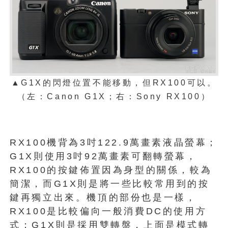
▲G1X的閃燈位置不能移動，但RX100可以。
（左：Canon G1X；右：Sony RX100）
RX100機背為3吋122.9萬畫素液晶螢幕；
G1X則使用3吋92萬畫素可翻轉螢幕，
RX100的按鍵佈置因為身型的關係，較為
簡潔，而G1X則是將一些比較常用到的按
鍵再獨立出來。機頂的部份也是一樣，
RX100是比較偏向一般消費DC的使用方
式；G1X則是採用雙轉盤，上面是模式轉