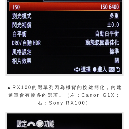
▲RX100的選單列因為機背的按鍵簡化，內建
選單會有較多的選項。（左：Canon G1X；
右：Sony RX100）