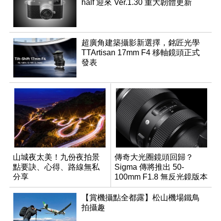
half 迎來 Ver.1.30 重大韌體更新
超廣角建築攝影新選擇，銘匠光學
TTArtisan 17mm F4 移軸鏡頭正式
發表
山城夜太美！九份夜拍景
傳奇大光圈鏡頭回歸？
點要訣、心得、路線無私
Sigma 傳將推出 50-
分享
100mm F1.8 無反光鏡版本
【賞機攝點全都露】松山機場鐵鳥
拍攝趣