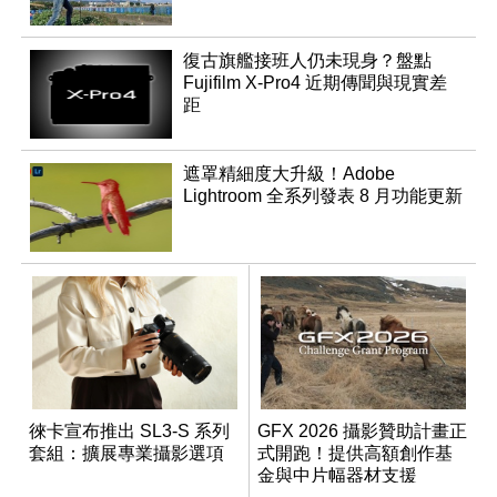
復古旗艦接班人仍未現身？盤點
Fujifilm X-Pro4 近期傳聞與現實差
距
遮罩精細度大升級！Adobe
Lightroom 全系列發表 8 月功能更新
徠卡宣布推出 SL3-S 系列
GFX 2026 攝影贊助計畫正
套組：擴展專業攝影選項
式開跑！提供高額創作基
金與中片幅器材支援