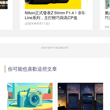
Nikon正式發表Z 50mm F1.4！非S-
脆
Line系列，主打輕巧與高CP值
巧
(2024年9月11日)
P
ADVERTISEMENT
你可能也喜歡這些文章