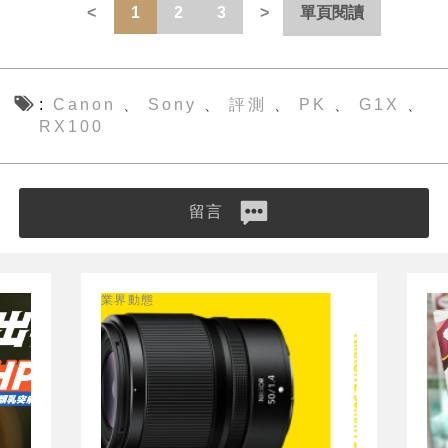
1
2
3
單頁閱讀
Canon
Sony
評測
PK
G1X
、
、
、
、
、
RX100
留言
業界動態