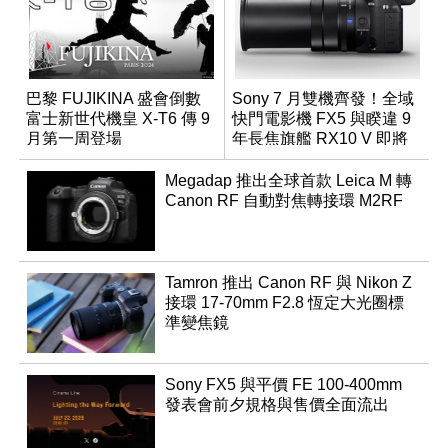
巴黎 FUJIKINA 盛會倒數
Sony 7 月雙機齊發！全域
富士新世代機皇 X-T6 傳 9
快門電影機 FX5 與睽違 9
月第一周登場
年長焦旗艦 RX10 V 即將
登場
Megadap 推出全球首款 Leica M 轉
Canon RF 自動對焦轉接環 M2RF
Tamron 推出 Canon RF 與 Nikon Z
接環 17-70mm F2.8 恆定大光圈標
準變焦鏡
Sony FX5 與平價 FE 100-400mm
發表會前夕規格與售價全面流出