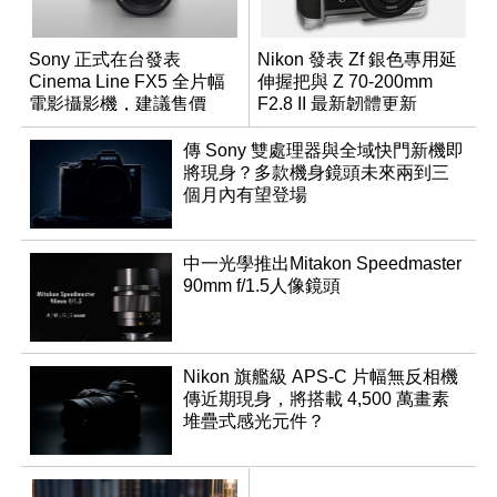
Sony 正式在台發表
Nikon 發表 Zf 銀色專用延
Cinema Line FX5 全片幅
伸握把與 Z 70-200mm
電影攝影機，建議售價
F2.8 II 最新韌體更新
NT$144,980
傳 Sony 雙處理器與全域快門新機即
將現身？多款機身鏡頭未來兩到三
個月內有望登場
中一光學推出Mitakon Speedmaster
90mm f/1.5人像鏡頭
Nikon 旗艦級 APS-C 片幅無反相機
傳近期現身，將搭載 4,500 萬畫素
堆疊式感光元件？