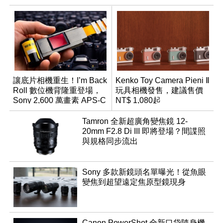
讓底片相機重生！I’m Back
Kenko Toy Camera Pieni Ⅱ
Roll 數位機背隆重登場，
玩具相機發售，建議售價
Sony 2,600 萬畫素 APS-C
NT$ 1,080起
CMOS
Tamron 全新超廣角變焦鏡 12-
20mm F2.8 Di III 即將登場？間諜照
與規格同步流出
Sony 多款新鏡頭名單曝光！從魚眼
變焦到超望遠定焦原型鏡現身
Canon PowerShot 全新口袋隨身機