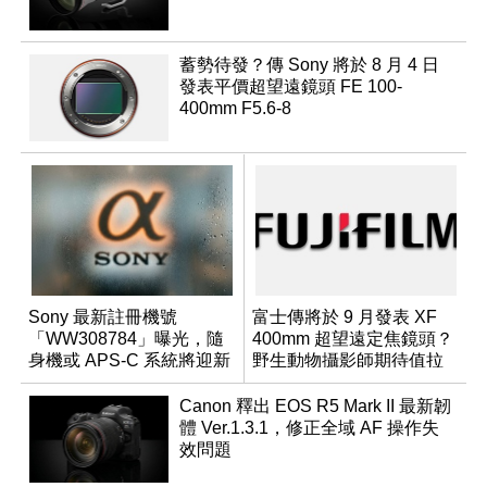
蓄勢待發？傳 Sony 將於 8 月 4 日
發表平價超望遠鏡頭 FE 100-
400mm F5.6-8
Sony 最新註冊機號
富士傳將於 9 月發表 XF
「WW308784」曝光，隨
400mm 超望遠定焦鏡頭？
身機或 APS-C 系統將迎新
野生動物攝影師期待值拉
成員？
滿
Canon 釋出 EOS R5 Mark II 最新韌
體 Ver.1.3.1，修正全域 AF 操作失
效問題