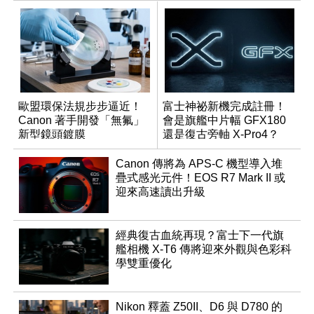
歐盟環保法規步步逼近！
富士神祕新機完成註冊！
Canon 著手開發「無氟」
會是旗艦中片幅 GFX180
新型鏡頭鍍膜
還是復古旁軸 X-Pro4？
Canon 傳將為 APS-C 機型導入堆
疊式感光元件！EOS R7 Mark II 或
迎來高速讀出升級
經典復古血統再現？富士下一代旗
艦相機 X-T6 傳將迎來外觀與色彩科
學雙重優化
Nikon 釋蓋 Z50II、D6 與 D780 的