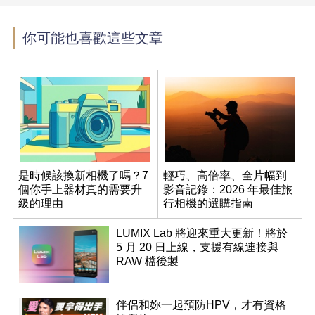
你可能也喜歡這些文章
是時候該換新相機了嗎？7
輕巧、高倍率、全片幅到
個你手上器材真的需要升
影音記錄：2026 年最佳旅
級的理由
行相機的選購指南
LUMIX Lab 將迎來重大更新！將於
5 月 20 日上線，支援有線連接與
RAW 檔後製
伴侶和妳一起預防HPV，才有資格