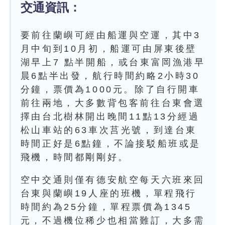
交通資訊：
要前往蘭嶼可經由船運與空運，其中3
月中旬到10月初，船運可由屏東後壁
湖早上7 點半開船，或台東富岡漁港早
晨6點半出發，航行時間約略2小時30
分鐘，票價為1000元。除了自行開車
前往兩地，大多數背包客前往台東會選
擇由台北樹林開出晚間11點13分經過
松山車站的63車次莒光號，到達台東
時間正好是6點鐘，不論接駁船班或是
飛機，時間都剛剛好。
空中交通則僅有德安航空每天六班來回
台東與蘭嶼19人座的班機，單程飛行
時間約為25分鐘，單程票價為1345
元，不過機位稀少也相當難訂，大多需