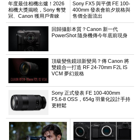
年度最佳相機出爐！2026
Sony FX5 與平價 FE 100-
相機大獎揭曉，Sony 奪雙
400mm 發表會前夕規格與
冠、Canon 獲用戶青睞
售價全面流出
回歸攝影本質？Canon 新一代
PowerShot 隨身機傳今年底前現身
頂級變焦鏡頭新變局？傳 Canon 將
雙鏡合一打造 RF 24-70mm F2L IS
VCM 夢幻規格
Sony 正式發表 FE 100-400mm
F5.6-8 OSS，654g 羽量化設計手持
更輕鬆