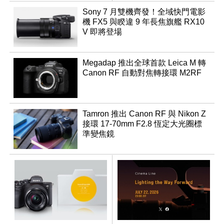
領銜換裝
Sony 7 月雙機齊發！全域快門電影
機 FX5 與睽違 9 年長焦旗艦 RX10
V 即將登場
Megadap 推出全球首款 Leica M 轉
Canon RF 自動對焦轉接環 M2RF
Tamron 推出 Canon RF 與 Nikon Z
接環 17-70mm F2.8 恆定大光圈標
準變焦鏡