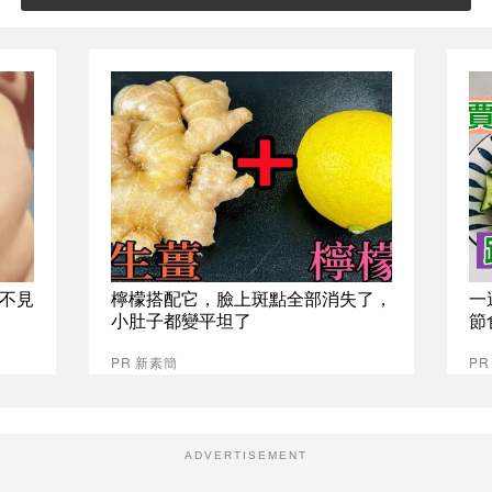
不見
檸檬搭配它，臉上斑點全部消失了，
一
小肚子都變平坦了
節
PR 新素簡
PR
ADVERTISEMENT