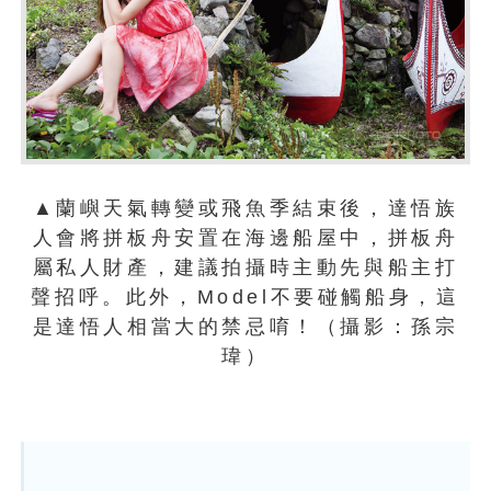
▲蘭嶼天氣轉變或飛魚季結束後，達悟族
人會將拼板舟安置在海邊船屋中，拼板舟
屬私人財產，建議拍攝時主動先與船主打
聲招呼。此外，Model不要碰觸船身，這
是達悟人相當大的禁忌唷！（攝影：孫宗
瑋）