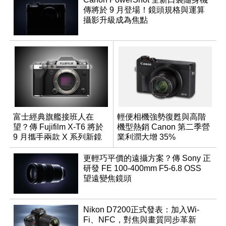
傳將於 9 月登場！鏡頭規格與運算
攝影升級成為焦點
富士經典旗艦接班人在
輕便相機強勢復甦與高階
望？傳 Fujifilm X-T6 將於
機型熱銷 Canon 第二季營
9 月攜手兩款 X 系列新鏡
業利潤大增 35%
頭登場
更輕巧平價的遠攝方案？傳 Sony 正
研發 FE 100-400mm F5-6.8 OSS
望遠變焦鏡頭
Nikon D7200正式發表：加入Wi-
Fi、NFC，對焦與畫質同步革新