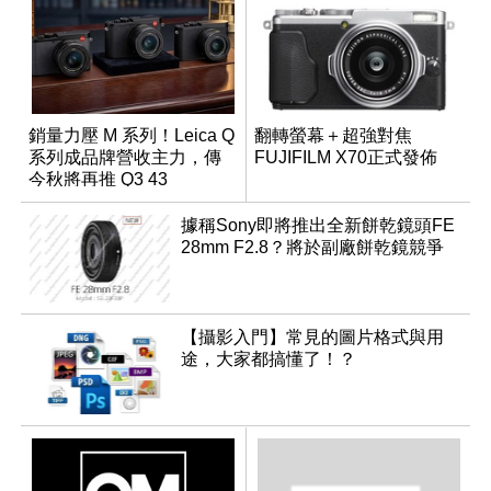
銷量力壓 M 系列！Leica Q
翻轉螢幕＋超強對焦
系列成品牌營收主力，傳
FUJIFILM X70正式發佈
今秋將再推 Q3 43
Monochrom
據稱Sony即將推出全新餅乾鏡頭FE
28mm F2.8？將於副廠餅乾鏡競爭
【攝影入門】常見的圖片格式與用
途，大家都搞懂了！？