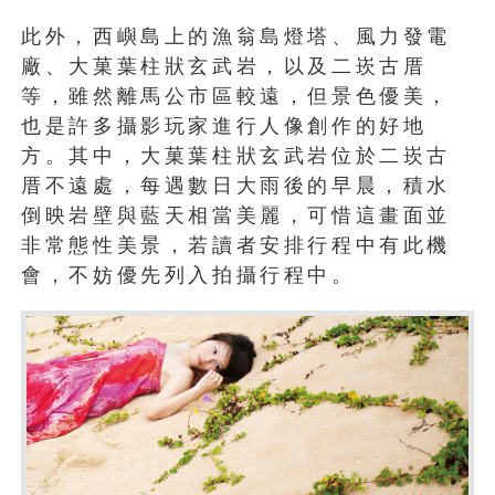
此外，西嶼島上的漁翁島燈塔、風力發電
廠、大菓葉柱狀玄武岩，以及二崁古厝
等，雖然離馬公市區較遠，但景色優美，
也是許多攝影玩家進行人像創作的好地
方。其中，大菓葉柱狀玄武岩位於二崁古
厝不遠處，每遇數日大雨後的早晨，積水
倒映岩壁與藍天相當美麗，可惜這畫面並
非常態性美景，若讀者安排行程中有此機
會，不妨優先列入拍攝行程中。