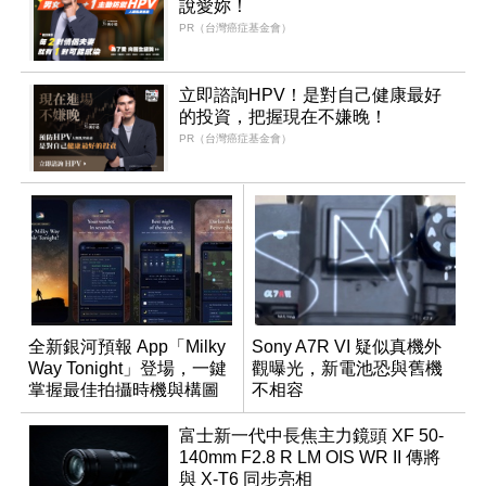
說愛妳！
PR（台灣癌症基金會）
立即諮詢HPV！是對自己健康最好
的投資，把握現在不嫌晚！
PR（台灣癌症基金會）
全新銀河預報 App「Milky
Sony A7R VI 疑似真機外
Way Tonight」登場，一鍵
觀曝光，新電池恐與舊機
掌握最佳拍攝時機與構圖
不相容
富士新一代中長焦主力鏡頭 XF 50-
140mm F2.8 R LM OIS WR II 傳將
與 X-T6 同步亮相