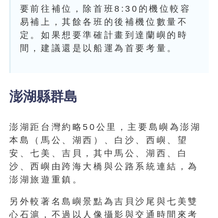
要前往補位，除首班8:30的機位較容
易補上，其餘各班的後補機位數量不
定。如果想要準確計畫到達蘭嶼的時
間，建議還是以船運為首要考量。
澎湖縣群島
澎湖距台灣約略50公里，主要島嶼為澎湖
本島（馬公、湖西）、白沙、西嶼、望
安、七美、吉貝，其中馬公、湖西、白
沙、西嶼由跨海大橋與公路系統連結，為
澎湖旅遊重鎮。
另外較著名島嶼景點為吉貝沙尾與七美雙
心石滬，不過以人像攝影與交通時間來考