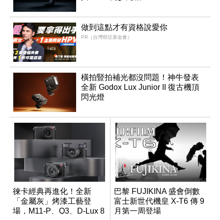
做到這點才有資格說愛你
PR（台灣癌症基金會）
橫拍豎拍補光都沒問題！神牛發表
全新 Godox Lux Junior II 復古機頂
閃光燈
徠卡經典再進化！全新
巴黎 FUJIKINA 盛會倒數
「金屬灰」烤漆工藝登
富士新世代機皇 X-T6 傳 9
場，M11-P、Q3、D-Lux 8
月第一周登場