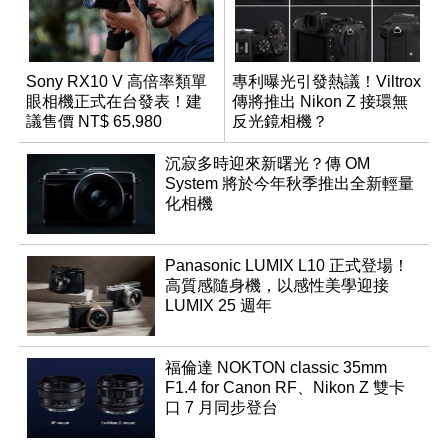
Sony RX10 V 高倍率類單
專利曝光引發熱議！Viltrox
眼相機正式在台發表！建
傳將推出 Nikon Z 接環無
議售價 NT$ 65,980
反光鏡相機？
沉寂多時迎來新曙光？傳 OM
System 將於今年秋季推出全新輕量
化相機
Panasonic LUMIX L10 正式登場！
高質感隨身機，以感性美學迎接
LUMIX 25 週年
福倫達 NOKTON classic 35mm
F1.4 for Canon RF、Nikon Z 雙卡
口 7 月同步登台