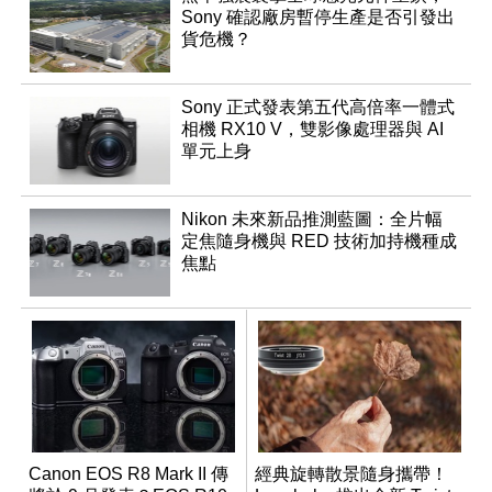
Sony 確認廠房暫停生產是否引發出
貨危機？
Sony 正式發表第五代高倍率一體式
相機 RX10 V，雙影像處理器與 AI
單元上身
Nikon 未來新品推測藍圖：全片幅
定焦隨身機與 RED 技術加持機種成
焦點
Canon EOS R8 Mark II 傳
經典旋轉散景隨身攜帶！