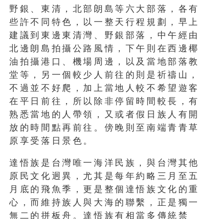
野銀、東清，北部朗島等六大部落，各有
些許不同特色，以一整天行程規劃，早上
建議到東邊東清灣、野銀部落，中午經由
北邊朗島拍攝公路風情，下午則在西邊椰
油拍攝港口、機場周邊，以及當地部落教
堂等，另一個較少人前往的則是祈禱山，
不過並不好爬，加上當地人較不希望遊客
在平日前往，所以除非停留時間較長，有
熟悉當地的人帶領，又或者假日族人有開
放的時間點再前往。傍晚則至南端青青草
原享受落日景色。
達悟族是台灣唯一海洋民族，與台灣其他
原民文化迥異，尤其是每年約略三月至五
月底的飛魚季，更是整個達悟族文化的重
心，而維持族人與大海的聯繫，正是獨一
無二的拼板舟。達悟族有相當多傳統禁