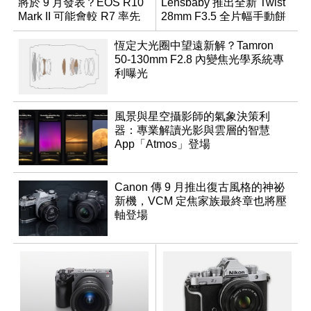
將於 9 月發表？EOS R10
Lensbaby 推出全新 Twist
Mark II 可能會較 R7 率先
28mm F3.5 全片幅手動餅
推出
乾鏡
恆定大光圈中望遠新解？Tamron
50-130mm F2.8 內變焦光學系統專
利曝光
風景與星空攝影師的氣象決策利
器：專業解讀光影與雲層的智慧
App「Atmos」登場
Canon 傳 9 月推出復古風格的神祕
新機，VCM 定焦家族最終章也將壓
軸登場