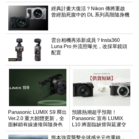
經典計畫大復活？Nikon 傳將重啟
曾經胎死腹中的 DL 系列高階隨身機
雲台相機再添新成員？Insta360
Luna Pro 外流照曝光，改採單鏡頭
配置
Panasonic LUMIX S9 釋出
預購熱潮超乎預期！
Ver.2.0 重大韌體更新，全
Panasonic 宣布 LUMIX
面解鎖有線連接與隨身色
L10 將面臨缺貨與延遲交
調編輯
貨時間
熊本強震襲擊全球感光元件重鎮，