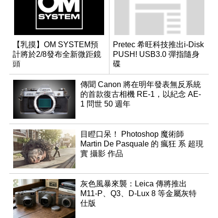
【乳摸】OM SYSTEM預
Pretec 希旺科技推出i-Disk
計將於2/8發布全新微距鏡
PUSH! USB3.0 彈指隨身
頭
碟
傳聞 Canon 將在明年發表無反系統
的首款復古相機 RE-1，以紀念 AE-
1 問世 50 週年
目瞪口呆！ Photoshop 魔術師
Martin De Pasquale 的 瘋狂 系 超現
實 攝影 作品
灰色風暴來襲：Leica 傳將推出
M11-P、Q3、D-Lux 8 等金屬灰特
仕版