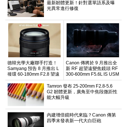
最新韌體更新！針對選單語系及曝
光異常進行修復
德韓光學大廠聯手打造！
Canon 傳將於 9 月推出全
Samyang 預告 8 月推出 L
新 RF 超望遠變焦鏡頭 RF
接環 60-180mm F2.8 望遠
300-600mm F5.6L IS USM
變焦鏡
Tamron 發布 25-200mm F2.8-5.6
G2 韌體更新，廣角至中焦段微距性
能大幅升級
內建增倍鏡時代來臨？Canon 傳第
四季末發表新一代大白巨砲