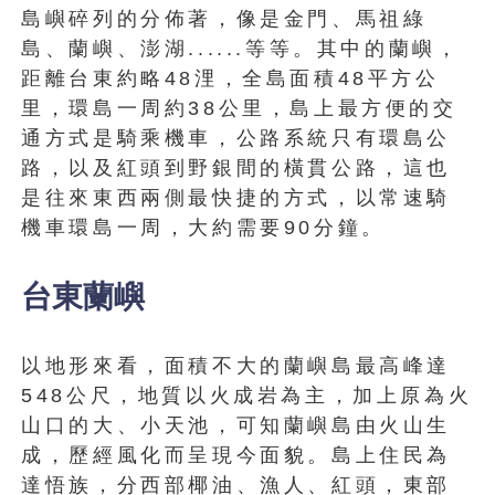
島嶼碎列的分佈著，像是金門、馬祖綠
島、蘭嶼、澎湖......等等。其中的蘭嶼，
距離台東約略48浬，全島面積48平方公
里，環島一周約38公里，島上最方便的交
通方式是騎乘機車，公路系統只有環島公
路，以及紅頭到野銀間的橫貫公路，這也
是往來東西兩側最快捷的方式，以常速騎
機車環島一周，大約需要90分鐘。
台東蘭嶼
以地形來看，面積不大的蘭嶼島最高峰達
548公尺，地質以火成岩為主，加上原為火
山口的大、小天池，可知蘭嶼島由火山生
成，歷經風化而呈現今面貌。島上住民為
達悟族，分西部椰油、漁人、紅頭，東部