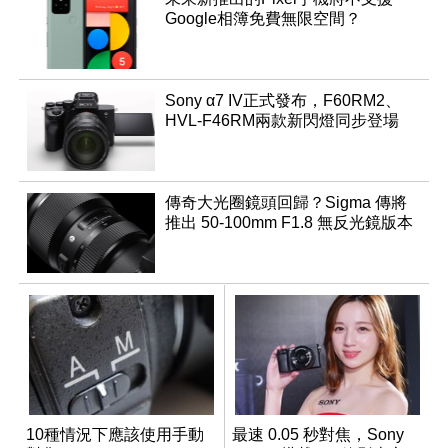
Google相簿免費無限空間？
Sony α7 IV正式發布，F60RM2、
HVL-F46RM兩款新閃燈同步登場
傳奇大光圈鏡頭回歸？Sigma 傳將
推出 50-100mm F1.8 無反光鏡版本
10種情況下應該使用手動
最速 0.05 秒對焦，Sony