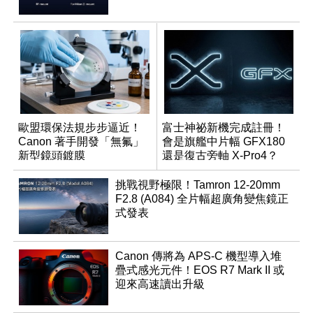
歐盟環保法規步步逼近！
富士神祕新機完成註冊！
Canon 著手開發「無氟」
會是旗艦中片幅 GFX180
新型鏡頭鍍膜
還是復古旁軸 X-Pro4？
挑戰視野極限！Tamron 12-20mm
F2.8 (A084) 全片幅超廣角變焦鏡正
式發表
Canon 傳將為 APS-C 機型導入堆
疊式感光元件！EOS R7 Mark II 或
迎來高速讀出升級