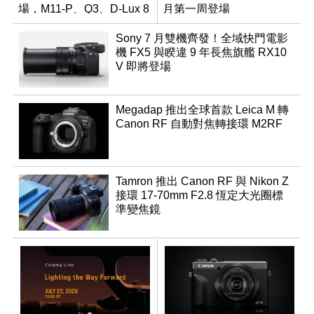
場，M11-P、Q3、D-Lux 8
月第一周登場
領銜換裝
Sony 7 月雙機齊發！全域快門電影
機 FX5 與睽違 9 年長焦旗艦 RX10
V 即將登場
Megadap 推出全球首款 Leica M 轉
Canon RF 自動對焦轉接環 M2RF
Tamron 推出 Canon RF 與 Nikon Z
接環 17-70mm F2.8 恆定大光圈標
準變焦鏡