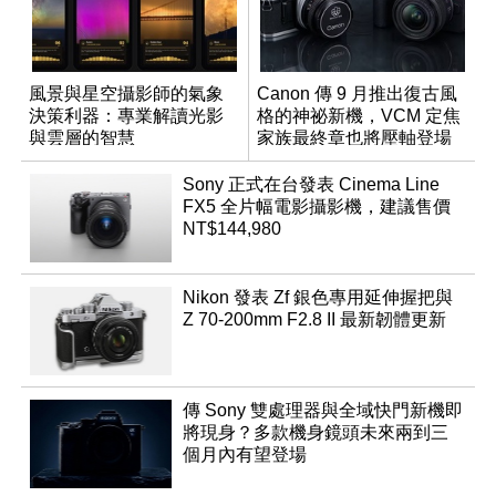
風景與星空攝影師的氣象
Canon 傳 9 月推出復古風
決策利器：專業解讀光影
格的神祕新機，VCM 定焦
與雲層的智慧
家族最終章也將壓軸登場
App「Atmos」登場
Sony 正式在台發表 Cinema Line
FX5 全片幅電影攝影機，建議售價
NT$144,980
Nikon 發表 Zf 銀色專用延伸握把與
Z 70-200mm F2.8 II 最新韌體更新
傳 Sony 雙處理器與全域快門新機即
將現身？多款機身鏡頭未來兩到三
個月內有望登場