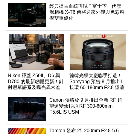
經典復古血統再現？富士下一代旗
艦相機 X-T6 傳將迎來外觀與色彩科
學雙重優化
Nikon 釋蓋 Z50II、D6 與
德韓光學大廠聯手打造！
D780 的最新韌體更新！針
Samyang 預告 8 月推出 L
對選單語系及曝光異常進
接環 60-180mm F2.8 望遠
行修復
變焦鏡
Canon 傳將於 9 月推出全新 RF 超
望遠變焦鏡頭 RF 300-600mm
F5.6L IS USM
Tamron 發布 25-200mm F2.8-5.6