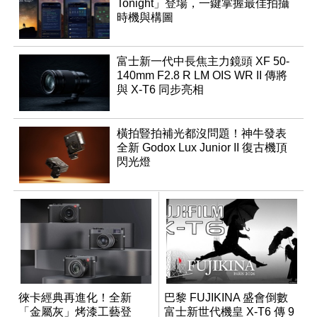
Tonight」登場，一鍵掌握最佳拍攝
時機與構圖
富士新一代中長焦主力鏡頭 XF 50-
140mm F2.8 R LM OIS WR II 傳將
與 X-T6 同步亮相
橫拍豎拍補光都沒問題！神牛發表
全新 Godox Lux Junior II 復古機頂
閃光燈
徠卡經典再進化！全新
巴黎 FUJIKINA 盛會倒數
「金屬灰」烤漆工藝登
富士新世代機皇 X-T6 傳 9