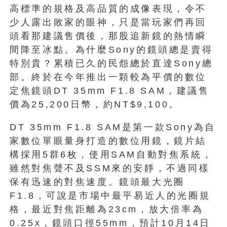
高標準的規格及高品質的成像表現，令不
少人露出敗家的眼神，只是當玩家們再回
頭看那建議售價後，那股追新鏡的熱情瞬
間降至冰點。為什麼Sony的鏡頭總是賣得
特別貴？累積已久的民怨總於直達Sony總
部。終於在今年推出一顆較為平價的數位
定焦鏡頭DT 35mm F1.8 SAM，建議售
價為25,200日幣，約NT$9,100。
DT 35mm F1.8 SAM是第一款Sony為自
家數位單眼量身打造的數位用鏡，鏡片結
構採用5群6枚，使用SAM自動對焦系統，
雖然對焦聲不及SSM來的安靜，不過同樣
保有迅速的對焦速度。鏡頭最大光圈
F1.8，可說是市場中最平易近人的光圈規
格，最近對焦距離為23cm，放大倍率為
0.25x，鏡頭口徑55mm，預計10月14日