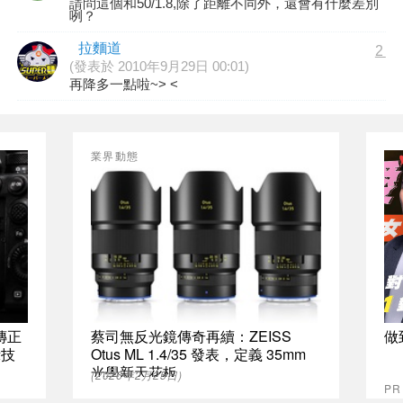
請問這個和50/1.8,除了距離不同外，還會有什麼差別
咧？
拉麵道
2
(發表於 2010年9月29日 00:01)
再降多一點啦~> <
業界動態
傳正
蔡司無反光鏡傳奇再續：ZEISS
做
示技
Otus ML 1.4/35 發表，定義 35mm
光學新天花板
(2026年2月25日)
P