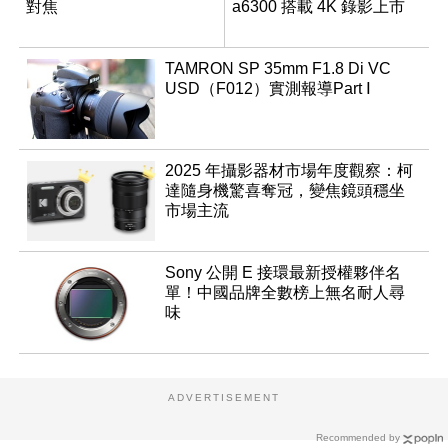
對焦
a6300 搭載 4K 錄影上市
TAMRON SP 35mm F1.8 Di VC
USD（F012）實測報導Part Ⅰ
2025 年攝影器材市場年度觀察：柯
達隨身機驚喜奪冠，變焦鏡頭穩坐
市場主流
Sony 公開 E 接環最新授權夥伴名
單！中國品牌全數榜上無名耐人尋
味
ADVERTISEMENT
Recommended by