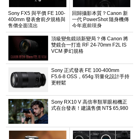
Sony FX5 與平價 FE 100-
回歸攝影本質？Canon 新
400mm 發表會前夕規格與
一代 PowerShot 隨身機傳
售價全面流出
今年底前現身
頂級變焦鏡頭新變局？傳 Canon 將
雙鏡合一打造 RF 24-70mm F2L IS
VCM 夢幻規格
Sony 正式發表 FE 100-400mm
F5.6-8 OSS，654g 羽量化設計手持
更輕鬆
Sony RX10 V 高倍率類單眼相機正
式在台發表！建議售價 NT$ 65,980