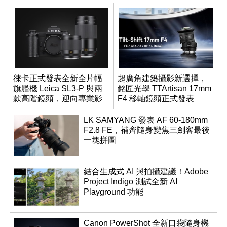
徠卡正式發表全新全片幅
超廣角建築攝影新選擇，
旗艦機 Leica SL3-P 與兩
銘匠光學 TTArtisan 17mm
款高階鏡頭，迎向專業影
F4 移軸鏡頭正式發表
音全方位演進
LK SAMYANG 發表 AF 60-180mm
F2.8 FE，補齊隨身變焦三劍客最後
一塊拼圖
結合生成式 AI 與拍攝建議！Adobe
Project Indigo 測試全新 AI
Playground 功能
Canon PowerShot 全新口袋隨身機