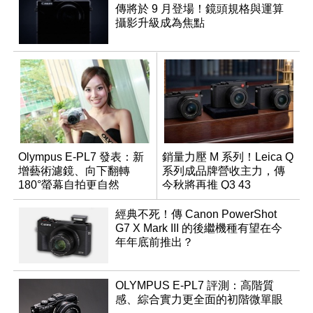
傳將於 9 月登場！鏡頭規格與運算
攝影升級成為焦點
Olympus E-PL7 發表：新
銷量力壓 M 系列！Leica Q
增藝術濾鏡、向下翻轉
系列成品牌營收主力，傳
180°螢幕自拍更自然
今秋將再推 Q3 43
Monochrom
經典不死！傳 Canon PowerShot
G7 X Mark III 的後繼機種有望在今
年年底前推出？
OLYMPUS E-PL7 評測：高階質
感、綜合實力更全面的初階微單眼