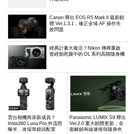
Canon 釋出 EOS R5 Mark II 最新韌
體 Ver.1.3.1，修正全域 AF 操作失
效問題
經典計畫大復活？Nikon 傳將重啟
曾經胎死腹中的 DL 系列高階隨身機
雲台相機再添新成員？
Panasonic LUMIX S9 釋出
Insta360 Luna Pro 外流照
Ver.2.0 重大韌體更新，全
曝光，改採單鏡頭配置
面解鎖有線連接與隨身色