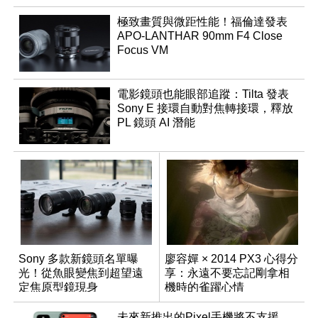
極致畫質與微距性能！福倫達發表
APO-LANTHAR 90mm F4 Close
Focus VM
電影鏡頭也能眼部追蹤：Tilta 發表
Sony E 接環自動對焦轉接環，釋放
PL 鏡頭 AI 潛能
Sony 多款新鏡頭名單曝
廖容嬋 × 2014 PX3 心得分
光！從魚眼變焦到超望遠
享：永遠不要忘記剛拿相
定焦原型鏡現身
機時的雀躍心情
未來新推出的Pixel手機將不支援