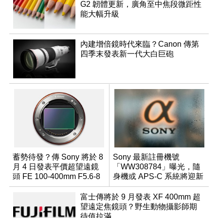
G2 韌體更新，廣角至中焦段微距性
能大幅升級
內建增倍鏡時代來臨？Canon 傳第
四季末發表新一代大白巨砲
蓄勢待發？傳 Sony 將於 8
Sony 最新註冊機號
月 4 日發表平價超望遠鏡
「WW308784」曝光，隨
頭 FE 100-400mm F5.6-8
身機或 APS-C 系統將迎新
成員？
富士傳將於 9 月發表 XF 400mm 超
望遠定焦鏡頭？野生動物攝影師期
待值拉滿