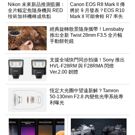
Nikon 未來新品推測藍圖：
Canon EOS R8 Mark II 傳
全片幅定焦隨身機與 RED
將於 9 月發表？EOS R10
技術加持機種成焦點
Mark II 可能會較 R7 率先
推出
經典旋轉散景隨身攜帶！Lensbaby
推出全新 Twist 28mm F3.5 全片幅
手動餅乾鏡
支援全域快門同步拍攝！Sony 推出
HVL-F28RM 與 F28RMA 閃燈
Ver.2.00 韌體
恆定大光圈中望遠新解？Tamron
50-130mm F2.8 內變焦光學系統專
利曝光