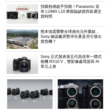
調編輯
預購熱潮超乎預期！Panasonic 宣
布 LUMIX L10 將面臨缺貨與延遲交
貨時間
熊本強震襲擊全球感光元件重鎮，
Sony 確認廠房暫停生產是否引發出
貨危機？
Sony 正式發表第五代高倍率一體式
相機 RX10 V，雙影像處理器與 AI
單元上身