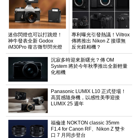
迷你閃燈也可以打跳燈！
專利曝光引發熱議！Viltrox
神牛發表全新 Godox
傳將推出 Nikon Z 接環無
iM30Pro 復古微型閃光燈
反光鏡相機？
沉寂多時迎來新曙光？傳 OM
System 將於今年秋季推出全新輕量
化相機
Panasonic LUMIX L10 正式登場！
高質感隨身機，以感性美學迎接
LUMIX 25 週年
福倫達 NOKTON classic 35mm
F1.4 for Canon RF、Nikon Z 雙卡
口 7 月同步登台