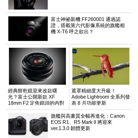
富士神祕新機 FF260001 通過認
證，搭載第六代影像系統的旗艦相
機 X-T6 呼之欲出？
經典餅乾鏡迎來改款曙
遮罩精細度大升級！
光？富士公開新款 XF
Adobe Lightroom 全系列發
18mm F2 定焦鏡頭的內對
表 8 月功能更新
焦專利
旗艦與高畫質全幅再進化：Canon
EOS R1、R5 Mark II 將迎來
ver.1.3.0 韌體更新