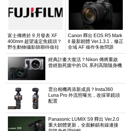
富士傳將於 9 月發表 XF
Canon 釋出 EOS R5 Mark
400mm 超望遠定焦鏡頭？
II 最新韌體 Ver.1.3.1，修正
野生動物攝影師期待值拉
全域 AF 操作失效問題
滿
經典計畫大復活？Nikon 傳將重啟
曾經胎死腹中的 DL 系列高階隨身機
雲台相機再添新成員？Insta360
Luna Pro 外流照曝光，改採單鏡頭
配置
Panasonic LUMIX S9 釋出 Ver.2.0
重大韌體更新，全面解鎖有線連接
與隨身色調編輯