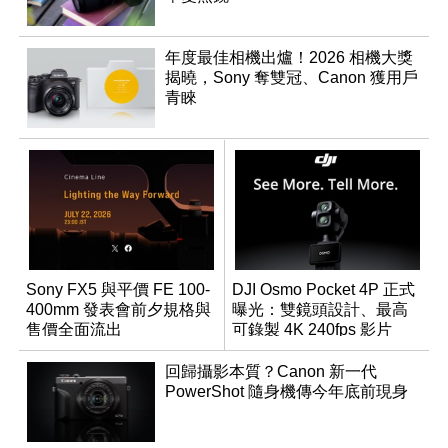
年度最佳相機出爐！2026 相機大獎
揭曉，Sony 奪雙冠、Canon 獲用戶
青睞
Sony FX5 與平價 FE 100-
DJI Osmo Pocket 4P 正式
400mm 發表會前夕規格與
曝光：雙鏡頭設計、最高
售價全面流出
可錄製 4K 240fps 影片
回歸攝影本質？Canon 新一代
PowerShot 隨身機傳今年底前現身