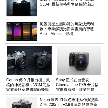
SL3-P 最新規格與售價傳聞流出
風景與星空攝影師的氣象決策利
器：專業解讀光影與雲層的智慧
App「Atmos」登場
Canon 傳 9 月推出復古風
Sony 正式在台發表
格的神祕新機，VCM 定焦
Cinema Line FX5 全片幅
家族最終章也將壓軸登場
電影攝影機，建議售價
NT$144,980
Nikon 發表 Zf 銀色專用延伸握把與
Z 70-200mm F2.8 II 最新韌體更新