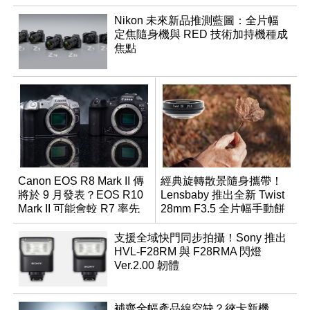
Nikon 未來新品推測藍圖：全片幅
定焦隨身機與 RED 技術加持機種成
焦點
Canon EOS R8 Mark II 傳
經典旋轉散景隨身攜帶！
將於 9 月發表？EOS R10
Lensbaby 推出全新 Twist
Mark II 可能會較 R7 率先
28mm F3.5 全片幅手動餅
推出
乾鏡
支援全域快門同步拍攝！Sony 推出
HVL-F28RM 與 F28RMA 閃燈
Ver.2.00 韌體
補齊全幅產品線空缺？徠卡新機