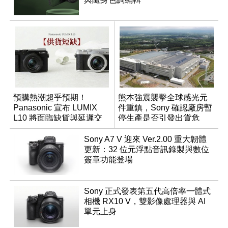
預購熱潮超乎預期！
熊本強震襲擊全球感光元
Panasonic 宣布 LUMIX
件重鎮，Sony 確認廠房暫
L10 將面臨缺貨與延遲交
停生產是否引發出貨危
貨時間
機？
Sony A7 V 迎來 Ver.2.00 重大韌體
更新：32 位元浮點音訊錄製與數位
簽章功能登場
Sony 正式發表第五代高倍率一體式
相機 RX10 V，雙影像處理器與 AI
單元上身