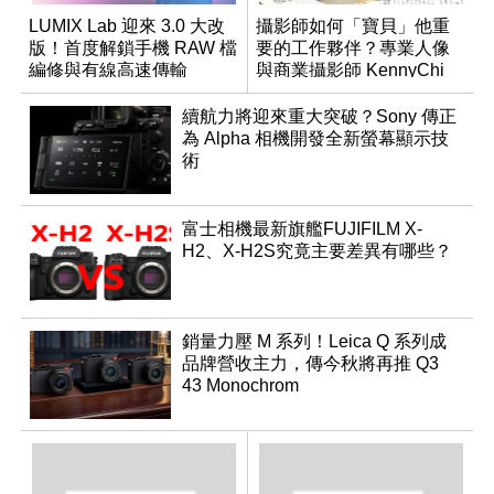
LUMIX Lab 迎來 3.0 大改
攝影師如何「寶貝」他重
版！首度解鎖手機 RAW 檔
要的工作夥伴？專業人像
編修與有線高速傳輸
與商業攝影師 KennyChi
的 PENTAX 鏡片第一手使
用心得！
續航力將迎來重大突破？Sony 傳正
為 Alpha 相機開發全新螢幕顯示技
術
富士相機最新旗艦FUJIFILM X-
H2、X-H2S究竟主要差異有哪些？
銷量力壓 M 系列！Leica Q 系列成
品牌營收主力，傳今秋將再推 Q3
43 Monochrom