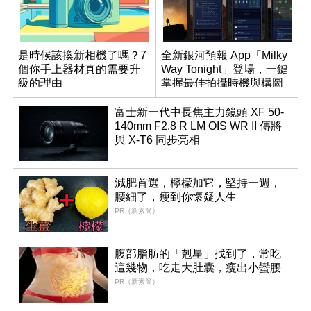
是時候該換新相機了嗎？7
全新銀河預報 App「Milky
個你手上器材真的需要升
Way Tonight」登場，一鍵
級的理由
掌握最佳拍攝時機與構圖
富士新一代中長焦主力鏡頭 XF 50-
140mm F2.8 R LM OIS WR II 傳將
與 X-T6 同步亮相
減肥首選，檸檬加它，堅持一週，
腰細了，瘦到你懷疑人生
PR（新素簡）
腹部脂肪的「剋星」找到了，常吃
這幾物，吃走大肚囊，瘦出小蠻腰
PR（新素簡）