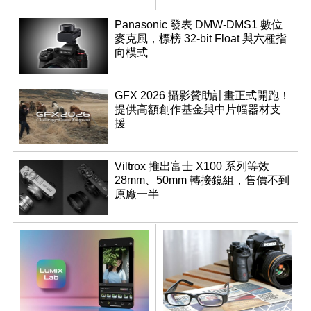
憶卡
Panasonic 發表 DMW-DMS1 數位
麥克風，標榜 32-bit Float 與六種指
向模式
GFX 2026 攝影贊助計畫正式開跑！
提供高額創作基金與中片幅器材支
援
Viltrox 推出富士 X100 系列等效
28mm、50mm 轉接鏡組，售價不到
原廠一半