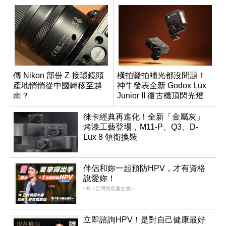
傳 Nikon 部份 Z 接環鏡頭
橫拍豎拍補光都沒問題！
產地悄悄從中國轉移至越
神牛發表全新 Godox Lux
南？
Junior II 復古機頂閃光燈
徠卡經典再進化！全新「金屬灰」
烤漆工藝登場，M11-P、Q3、D-
Lux 8 領銜換裝
伴侶和妳一起預防HPV，才有資格
說愛妳！
PR（台灣癌症基金會）
立即諮詢HPV！是對自己健康最好