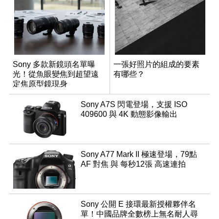
Sony 多款新鏡頭名單曝
一張好照片的組成的要素
光！從魚眼變焦到超望遠
有哪些？
定焦原型鏡現身
Sony A7S 閃電登場，支援 ISO
409600 與 4K 動態影像輸出
Sony A77 Mark II 極速登場，79點
AF 對焦 與 每秒12張 高速連拍
Sony 公開 E 接環最新授權夥伴名
單！中國品牌全數榜上無名耐人尋