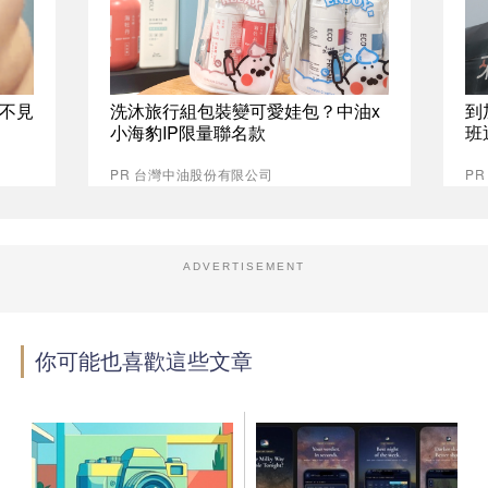
不見
洗沐旅行組包裝變可愛娃包？中油x
到
小海豹IP限量聯名款
班
PR 台灣中油股份有限公司
P
ADVERTISEMENT
你可能也喜歡這些文章