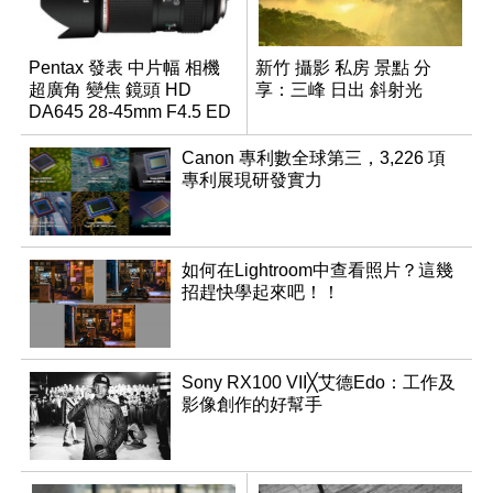
Pentax 發表 中片幅 相機
新竹 攝影 私房 景點 分
超廣角 變焦 鏡頭 HD
享：三峰 日出 斜射光
DA645 28-45mm F4.5 ED
AW SR
Canon 專利數全球第三，3,226 項
專利展現研發實力
如何在Lightroom中查看照片？這幾
招趕快學起來吧！！
Sony RX100 VII╳艾德Edo：工作及
影像創作的好幫手