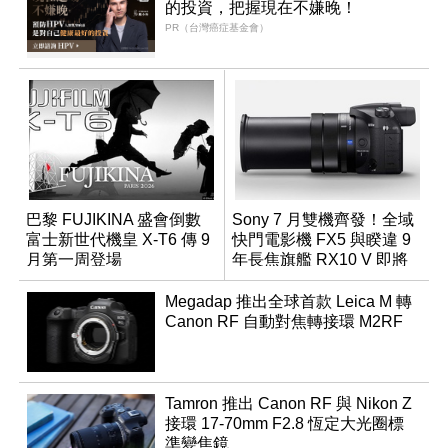
的投資，把握現在不嫌晚！
PR（台灣癌症基金會）
巴黎 FUJIKINA 盛會倒數
Sony 7 月雙機齊發！全域
富士新世代機皇 X-T6 傳 9
快門電影機 FX5 與睽違 9
月第一周登場
年長焦旗艦 RX10 V 即將
登場
Megadap 推出全球首款 Leica M 轉
Canon RF 自動對焦轉接環 M2RF
Tamron 推出 Canon RF 與 Nikon Z
接環 17-70mm F2.8 恆定大光圈標
準變焦鏡