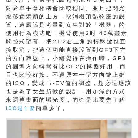
對於單手拿相機會比較穩固。並且把閃光
燈移置鏡頭的上方，取消機頂熱靴座的設
置，這應該是考量到女生對於「機器」的
使用行為模式吧！機背使用3吋 46萬畫素
觸控式螢幕，把GF2右上角的轉盤鍵也直
接取消，把這個功能直接設置到GF3下方
的方向轉盤上，小編覺得在操作時，GF3
的圓型方向轉盤有比GF2的轉盤好用，而
且也比較好按。不過原本十字方向鍵上鍵
的ISO，變成+/-EV值的調整，想必這應該
也是為了女生所做的設計，用加減的方式
來調整畫面的曝光度，的確是比要先了解
簡單多了。
ISO是什麼