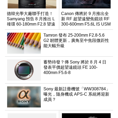
德韓光學大廠聯手打造！
Canon 傳將於 9 月推出全
Samyang 預告 8 月推出 L
新 RF 超望遠變焦鏡頭 RF
接環 60-180mm F2.8 望遠
300-600mm F5.6L IS USM
變焦鏡
Tamron 發布 25-200mm F2.8-5.6
G2 韌體更新，廣角至中焦段微距性
能大幅升級
蓄勢待發？傳 Sony 將於 8 月 4 日
發表平價超望遠鏡頭 FE 100-
400mm F5.6-8
Sony 最新註冊機號「WW308784」
曝光，隨身機或 APS-C 系統將迎新
成員？