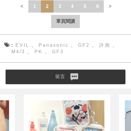
1
2
3
4
5
6
單頁閱讀
EVIL
Panasonic
GF2
評測
、
、
、
、
M4/3
PK
GF3
、
、
留言