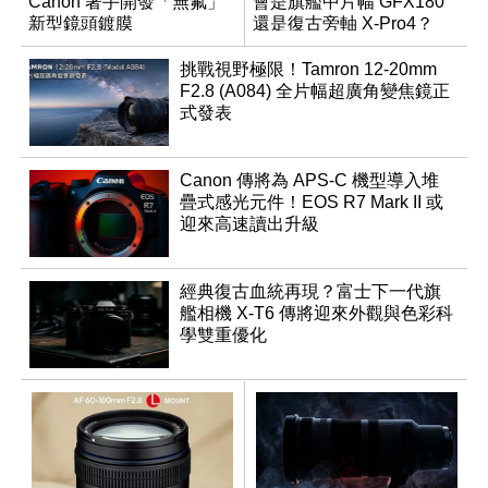
Canon 著手開發「無氟」
會是旗艦中片幅 GFX180
新型鏡頭鍍膜
還是復古旁軸 X-Pro4？
挑戰視野極限！Tamron 12-20mm
F2.8 (A084) 全片幅超廣角變焦鏡正
式發表
Canon 傳將為 APS-C 機型導入堆
疊式感光元件！EOS R7 Mark II 或
迎來高速讀出升級
經典復古血統再現？富士下一代旗
艦相機 X-T6 傳將迎來外觀與色彩科
學雙重優化