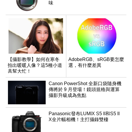
味
【攝影教學】如何在寒冬
AdobeRGB、sRGB要怎麼
拍出暖暖人像？這5種小道
選，有什麼差異
具幫大忙！
Canon PowerShot 全新口袋隨身機
傳將於 9 月登場！鏡頭規格與運算
攝影升級成為焦點
Panasonic發布LUMIX S5 II和S5 II
X全片幅相機！主打攝錄雙棲