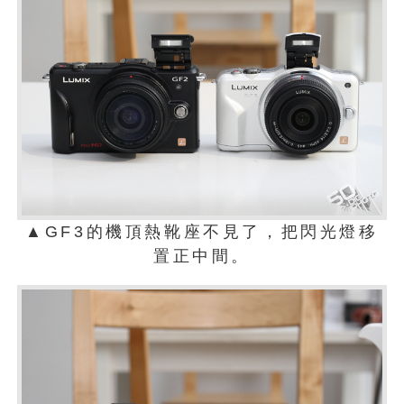
▲GF3的機頂熱靴座不見了，把閃光燈移
置正中間。