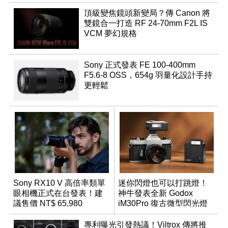
頂級變焦鏡頭新變局？傳 Canon 將
雙鏡合一打造 RF 24-70mm F2L IS
VCM 夢幻規格
Sony 正式發表 FE 100-400mm
F5.6-8 OSS，654g 羽量化設計手持
更輕鬆
Sony RX10 V 高倍率類單
迷你閃燈也可以打跳燈！
眼相機正式在台發表！建
神牛發表全新 Godox
議售價 NT$ 65,980
iM30Pro 復古微型閃光燈
專利曝光引發熱議！Viltrox 傳將推