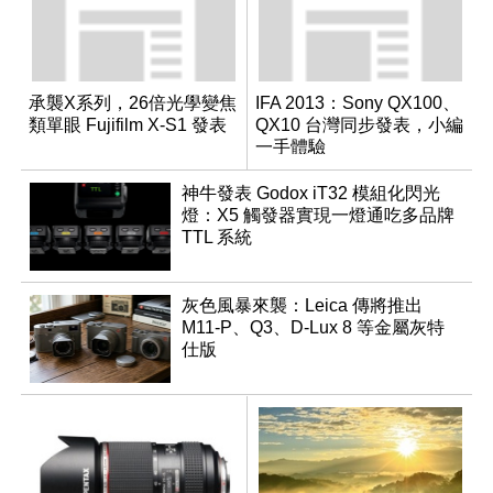
承襲X系列，26倍光學變焦
IFA 2013：Sony QX100、
類單眼 Fujifilm X-S1 發表
QX10 台灣同步發表，小編
一手體驗
神牛發表 Godox iT32 模組化閃光
燈：X5 觸發器實現一燈通吃多品牌
TTL 系統
灰色風暴來襲：Leica 傳將推出
M11-P、Q3、D-Lux 8 等金屬灰特
仕版