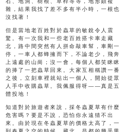
石、地洞、樹根、草桿等等，地形頗複
雜，結果我找了差不多有半小時，一根也
沒找著！
但是當地老百姓對於蟲草的敏銳令人震
驚。有一次我和一些老百姓搭卡車走藏
北，路中間突然有人拼命敲車幫，車剛一
停，一車人都蜂擁而下，不論老少，飛奔
上遠處的山崗；沒一會，每個人都笑眯眯
的捧了一把蟲草回來。大家互相稱讚一番
之後，立刻車裡就站出一個人，開始從眾
人手中收購蟲草。我佩服得呀——真是五
體投地！
知道對於旅遊者來說，採冬蟲夏草有什麼
危害嗎？要是不說，恐怕你永遠猜不出
來。由於現在冬蟲夏草的價格太高了，一
到春夏之交的時候，藏北、昌都的幾乎男