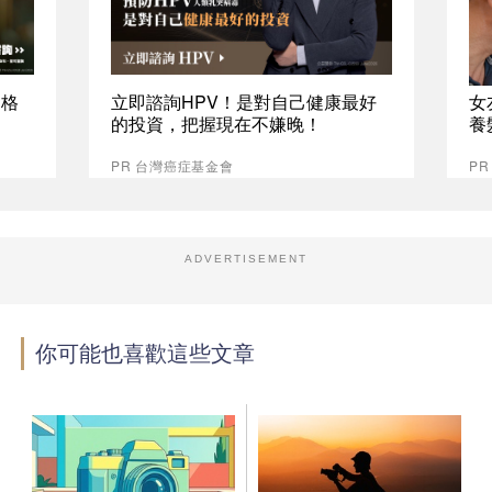
資格
立即諮詢HPV！是對自己健康最好
女
的投資，把握現在不嫌晚！
養
PR 台灣癌症基金會
P
ADVERTISEMENT
你可能也喜歡這些文章