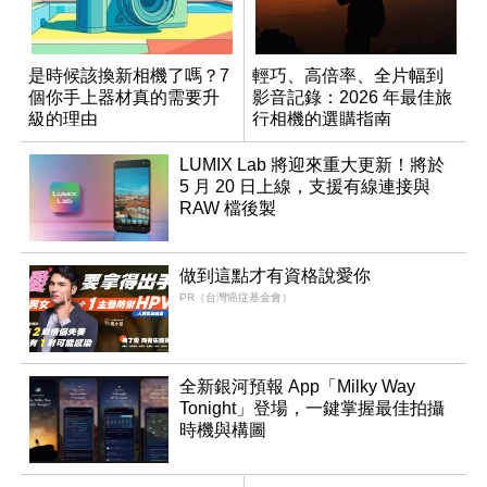
是時候該換新相機了嗎？7
輕巧、高倍率、全片幅到
個你手上器材真的需要升
影音記錄：2026 年最佳旅
級的理由
行相機的選購指南
LUMIX Lab 將迎來重大更新！將於
5 月 20 日上線，支援有線連接與
RAW 檔後製
做到這點才有資格說愛你
PR（台灣癌症基金會）
全新銀河預報 App「Milky Way
Tonight」登場，一鍵掌握最佳拍攝
時機與構圖