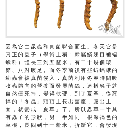
因為它由昆蟲和真菌聯合而生。冬天它是
真正的蟲子（學術上稱：隸屬鱗翅目蝙蝠
蛾科）體長三到五釐米，有二十幾個環
節、八對腹足。而冬季前後有些蝙蝠蛾的
幼蟲會被真菌侵入，真菌利用冬春時間吸
收蟲體內的營養而發展菌絲，這樣蟲子就
自然僵死掉，變得乾硬，到了夏季，從死
掉的「冬蟲」頭頂上長出菌座，露出土
面，就變成「夏草」了。所以蟲草一半具
有蟲子的形狀，另一半如同一根深褐色的
草棍，長四到十一釐米，折斷它，會發現