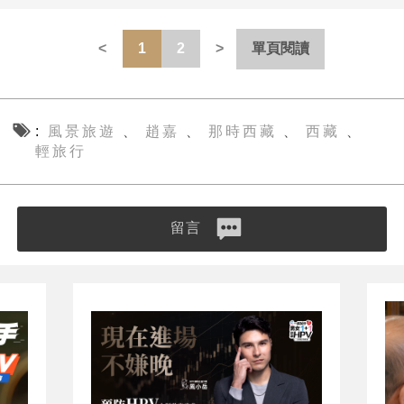
1
2
單頁閱讀
風景旅遊
趙嘉
那時西藏
西藏
、
、
、
、
輕旅行
留言