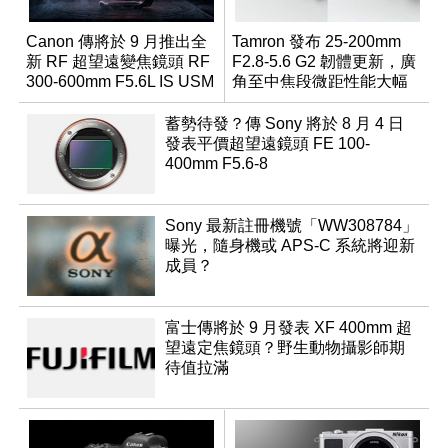
Canon 傳將於 9 月推出全
Tamron 發布 25-200mm
新 RF 超望遠變焦鏡頭 RF
F2.8-5.6 G2 韌體更新，廣
300-600mm F5.6L IS USM
角至中焦段微距性能大幅
升級
蓄勢待發？傳 Sony 將於 8 月 4 日
發表平價超望遠鏡頭 FE 100-
400mm F5.6-8
Sony 最新註冊機號「WW308784」
曝光，隨身機或 APS-C 系統將迎新
成員？
富士傳將於 9 月發表 XF 400mm 超
望遠定焦鏡頭？野生動物攝影師期
待值拉滿