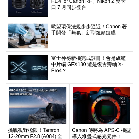
F1.4 for Canon RF、Nikon Z 雙卡
口 7 月同步登台
歐盟環保法規步步逼近！Canon 著
手開發「無氟」新型鏡頭鍍膜
富士神祕新機完成註冊！會是旗艦
中片幅 GFX180 還是復古旁軸 X-
Pro4？
挑戰視野極限！Tamron
Canon 傳將為 APS-C 機型
12-20mm F2.8 (A084) 全
導入堆疊式感光元件！