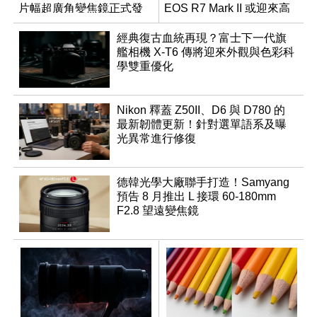
片幅超廣角變焦鏡正式發
EOS R7 Mark II 或迎來高
表
速讀出升級
經典復古血統再現？富士下一代旗
艦相機 X-T6 傳將迎來外觀與色彩科
學雙重優化
Nikon 釋蓋 Z50II、D6 與 D780 的
最新韌體更新！針對選單語系及曝
光異常進行修復
德韓光學大廠聯手打造！Samyang
預告 8 月推出 L 接環 60-180mm
F2.8 望遠變焦鏡