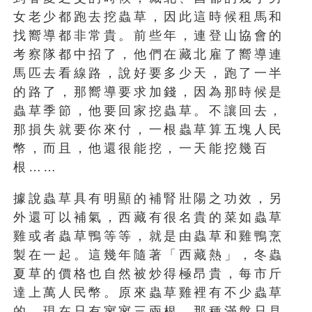
女老少都跑去挖蟲草，因此這時候租馬和
找嚮導都非常貴。前些年，連登山協會的
考察隊都中招了，他們在藏北雇了嚮導連
馬匹去看線路，說好要多少天，跑了一半
的路了，那嚮導要求加錢，因為那時候是
蟲草季節，他要回家挖蟲草。不讓回去，
那損失就要你來付，一根蟲草算五塊人民
幣，而且，他還很能挖，一天能挖幾百
根……
據說蟲草具有明顯的補腎壯陽之功效，另
外還可以補氣，西藏有很名貴的菜如蟲草
雞或者蟲草鴨等等，就是由蟲草和雞鴨烹
製在一起。這幾年隨著「西藏熱」，冬蟲
夏草的價格也自然被炒得極昂貴，每市斤
達上萬人民幣。原來蟲草雞裡有不少蟲草
的，現在只有寥寥三兩根，那種滿盤只見