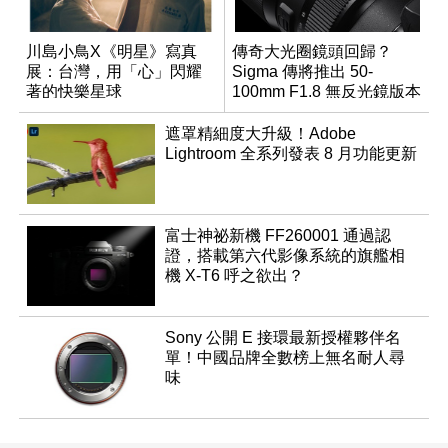
川島小鳥X《明星》寫真
傳奇大光圈鏡頭回歸？
展：台灣，用「心」閃耀
Sigma 傳將推出 50-
著的快樂星球
100mm F1.8 無反光鏡版本
遮罩精細度大升級！Adobe
Lightroom 全系列發表 8 月功能更新
富士神祕新機 FF260001 通過認
證，搭載第六代影像系統的旗艦相
機 X-T6 呼之欲出？
Sony 公開 E 接環最新授權夥伴名
單！中國品牌全數榜上無名耐人尋
味