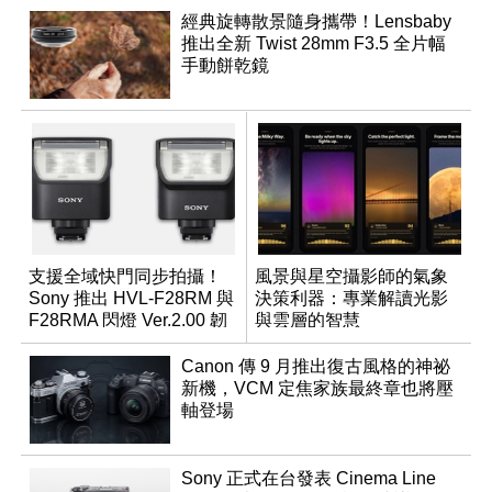
經典旋轉散景隨身攜帶！Lensbaby
推出全新 Twist 28mm F3.5 全片幅
手動餅乾鏡
支援全域快門同步拍攝！
風景與星空攝影師的氣象
Sony 推出 HVL-F28RM 與
決策利器：專業解讀光影
F28RMA 閃燈 Ver.2.00 韌
與雲層的智慧
體
App「Atmos」登場
Canon 傳 9 月推出復古風格的神祕
新機，VCM 定焦家族最終章也將壓
軸登場
Sony 正式在台發表 Cinema Line