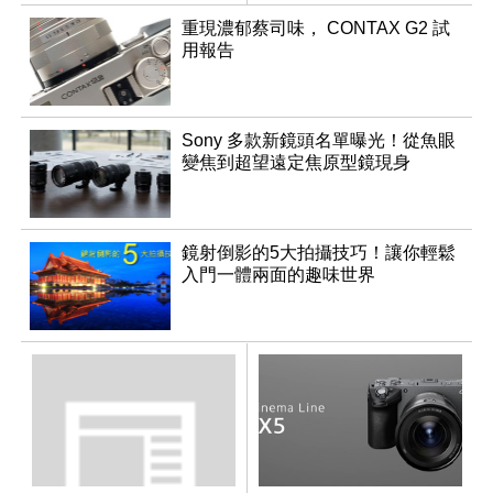
重現濃郁蔡司味， CONTAX G2 試
用報告
Sony 多款新鏡頭名單曝光！從魚眼
變焦到超望遠定焦原型鏡現身
鏡射倒影的5大拍攝技巧！讓你輕鬆
入門一體兩面的趣味世界