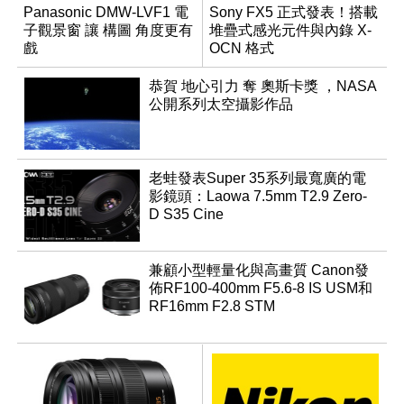
Panasonic DMW-LVF1 電
Sony FX5 正式發表！搭載
子觀景窗 讓 構圖 角度更有
堆疊式感光元件與內錄 X-
戲
OCN 格式
恭賀 地心引力 奪 奧斯卡獎 ，NASA
公開系列太空攝影作品
老蛙發表Super 35系列最寬廣的電
影鏡頭：Laowa 7.5mm T2.9 Zero-
D S35 Cine
兼顧小型輕量化與高畫質 Canon發
佈RF100-400mm F5.6-8 IS USM和
RF16mm F2.8 STM