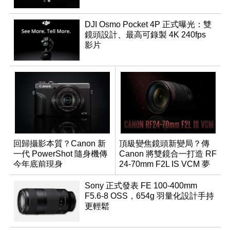
DJI Osmo Pocket 4P 正式曝光：雙
鏡頭設計、最高可錄製 4K 240fps
影片
回歸攝影本質？Canon 新
頂級變焦鏡頭新變局？傳
一代 PowerShot 隨身機傳
Canon 將雙鏡合一打造 RF
今年底前現身
24-70mm F2L IS VCM 夢
幻規格
Sony 正式發表 FE 100-400mm
F5.6-8 OSS，654g 羽量化設計手持
更輕鬆