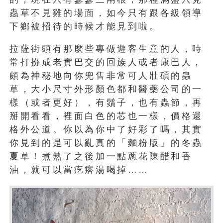
蟲草不見雞的場面，如今只有跟各級領導
下鄉被招待的時候才能見到啦。
拉薩街頭有那麼些專做遊客生意的人，時
常打扮成老實巴交的回族人或者康巴人，
頗為神秘地向你兜售非常可人壯碩的蟲
草，大小尺寸外形顏色都和醫藥公司的一
樣（或者更好），有鬚子，也有蟲節，再
掰開看看，裡面白色的芯也一樣，價格還
格外公道。你以為你中了好彩了嗎，其實
你見到的是可以亂真的「麵粉版」的冬蟲
夏草！煮熟了之後加一點蔥花陳醋和香
油，就可以當疙瘩湯喝掉……