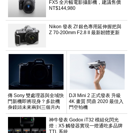
FX5 全片幅電影攝影機，建議售價
NT$144,980
Nikon 發表 Zf 銀色專用延伸握把與
Z 70-200mm F2.8 II 最新韌體更新
傳 Sony 雙處理器與全域快
DJI Mini 2 正式發表 升級
門新機即將現身？多款機
4K 畫質 問鼎 2020 最佳入
身鏡頭未來兩到三個月內
門空拍機
有望登場
神牛發表 Godox iT32 模組化閃光
燈：X5 觸發器實現一燈通吃多品牌
TTL 系統