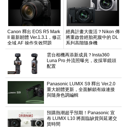
Canon 釋出 EOS R5 Mark
經典計畫大復活？Nikon 傳
II 最新韌體 Ver.1.3.1，修正
將重啟曾經胎死腹中的 DL
全域 AF 操作失效問題
系列高階隨身機
雲台相機再添新成員？Insta360
Luna Pro 外流照曝光，改採單鏡頭
配置
Panasonic LUMIX S9 釋出 Ver.2.0
重大韌體更新，全面解鎖有線連接
與隨身色調編輯
預購熱潮超乎預期！Panasonic 宣
布 LUMIX L10 將面臨缺貨與延遲交
貨時間