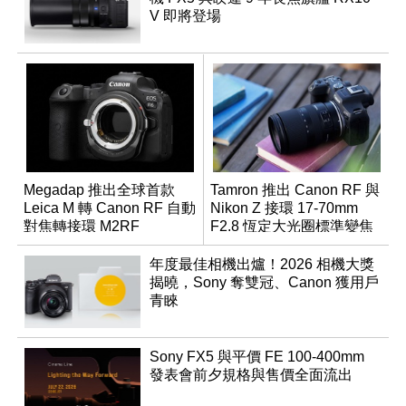
V 即將登場
Megadap 推出全球首款
Tamron 推出 Canon RF 與
Leica M 轉 Canon RF 自動
Nikon Z 接環 17-70mm
對焦轉接環 M2RF
F2.8 恆定大光圈標準變焦
鏡
年度最佳相機出爐！2026 相機大獎
揭曉，Sony 奪雙冠、Canon 獲用戶
青睞
Sony FX5 與平價 FE 100-400mm
發表會前夕規格與售價全面流出