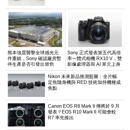
熊本強震襲擊全球感光元
Sony 正式發表第五代高倍
件重鎮，Sony 確認廠房暫
率一體式相機 RX10 V，雙
停生產是否引發出貨危
影像處理器與 AI 單元上身
機？
Nikon 未來新品推測藍圖：全片幅
定焦隨身機與 RED 技術加持機種成
焦點
Canon EOS R8 Mark II 傳將於 9 月
發表？EOS R10 Mark II 可能會較
R7 率先推出