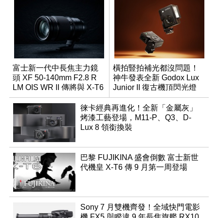
富士新一代中長焦主力鏡
橫拍豎拍補光都沒問題！
頭 XF 50-140mm F2.8 R
神牛發表全新 Godox Lux
LM OIS WR II 傳將與 X-T6
Junior II 復古機頂閃光燈
同步亮相
徠卡經典再進化！全新「金屬灰」
烤漆工藝登場，M11-P、Q3、D-
Lux 8 領銜換裝
巴黎 FUJIKINA 盛會倒數 富士新世
代機皇 X-T6 傳 9 月第一周登場
Sony 7 月雙機齊發！全域快門電影
機 FX5 與睽違 9 年長焦旗艦 RX10