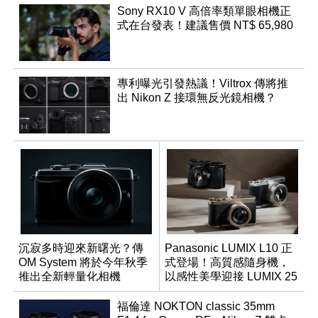
Sony RX10 V 高倍率類單眼相機正
式在台發表！建議售價 NT$ 65,980
專利曝光引發熱議！Viltrox 傳將推
出 Nikon Z 接環無反光鏡相機？
沉寂多時迎來新曙光？傳
Panasonic LUMIX L10 正
OM System 將於今年秋季
式登場！高質感隨身機，
推出全新輕量化相機
以感性美學迎接 LUMIX 25
週年
福倫達 NOKTON classic 35mm