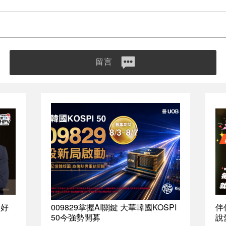
留言
最好
009829掌握AI關鍵 大華韓國KOSPI
伴
50今強勢開募
說