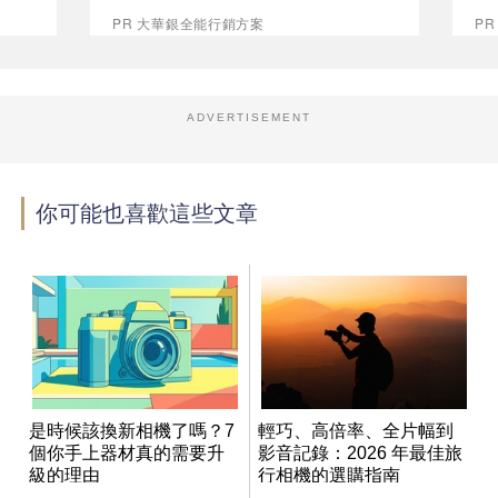
PR 大華銀全能行銷方案
P
ADVERTISEMENT
你可能也喜歡這些文章
是時候該換新相機了嗎？7
輕巧、高倍率、全片幅到
個你手上器材真的需要升
影音記錄：2026 年最佳旅
級的理由
行相機的選購指南