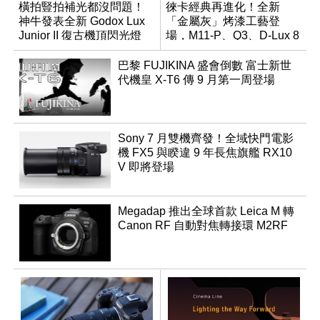
橫拍豎拍補光都沒問題！
徠卡經典再進化！全新
神牛發表全新 Godox Lux
「金屬灰」烤漆工藝登
Junior II 復古機頂閃光燈
場，M11-P、Q3、D-Lux 8
領銜換裝
巴黎 FUJIKINA 盛會倒數 富士新世
代機皇 X-T6 傳 9 月第一周登場
Sony 7 月雙機齊發！全域快門電影
機 FX5 與睽違 9 年長焦旗艦 RX10
V 即將登場
Megadap 推出全球首款 Leica M 轉
Canon RF 自動對焦轉接環 M2RF