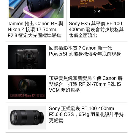
Tamron 推出 Canon RF 與
Sony FX5 與平價 FE 100-
Nikon Z 接環 17-70mm
400mm 發表會前夕規格與
F2.8 恆定大光圈標準變焦
售價全面流出
鏡
回歸攝影本質？Canon 新一代
PowerShot 隨身機傳今年底前現身
頂級變焦鏡頭新變局？傳 Canon 將
雙鏡合一打造 RF 24-70mm F2L IS
VCM 夢幻規格
Sony 正式發表 FE 100-400mm
F5.6-8 OSS，654g 羽量化設計手持
更輕鬆