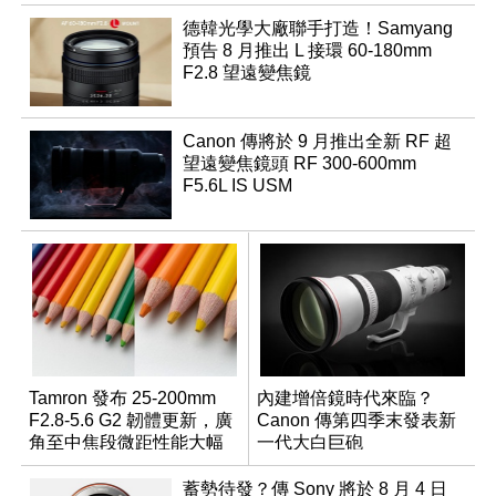
德韓光學大廠聯手打造！Samyang
預告 8 月推出 L 接環 60-180mm
F2.8 望遠變焦鏡
Canon 傳將於 9 月推出全新 RF 超
望遠變焦鏡頭 RF 300-600mm
F5.6L IS USM
Tamron 發布 25-200mm
內建增倍鏡時代來臨？
F2.8-5.6 G2 韌體更新，廣
Canon 傳第四季末發表新
角至中焦段微距性能大幅
一代大白巨砲
升級
蓄勢待發？傳 Sony 將於 8 月 4 日