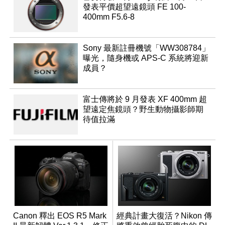
發表平價超望遠鏡頭 FE 100-
400mm F5.6-8
Sony 最新註冊機號「WW308784」
曝光，隨身機或 APS-C 系統將迎新
成員？
富士傳將於 9 月發表 XF 400mm 超
望遠定焦鏡頭？野生動物攝影師期
待值拉滿
Canon 釋出 EOS R5 Mark
經典計畫大復活？Nikon 傳