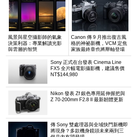
風景與星空攝影師的氣象
Canon 傳 9 月推出復古風
決策利器：專業解讀光影
格的神祕新機，VCM 定焦
與雲層的智慧
家族最終章也將壓軸登場
App「Atmos」登場
Sony 正式在台發表 Cinema Line
FX5 全片幅電影攝影機，建議售價
NT$144,980
Nikon 發表 Zf 銀色專用延伸握把與
Z 70-200mm F2.8 II 最新韌體更新
傳 Sony 雙處理器與全域快門新機即
將現身？多款機身鏡頭未來兩到三
個月內有望登場