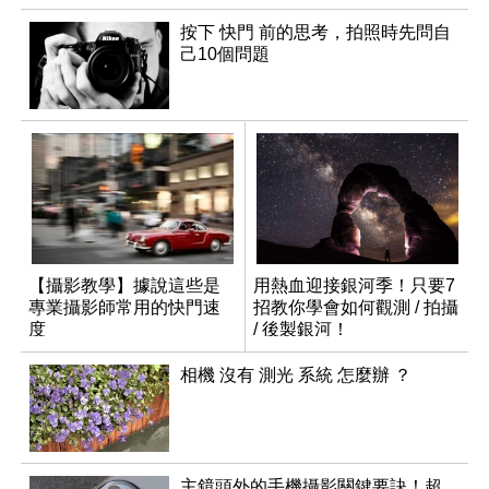
按下 快門 前的思考，拍照時先問自
己10個問題
【攝影教學】據說這些是
用熱血迎接銀河季！只要7
專業攝影師常用的快門速
招教你學會如何觀測 / 拍攝
度
/ 後製銀河！
相機 沒有 測光 系統 怎麼辦 ？
主鏡頭外的手機攝影關鍵要訣！超