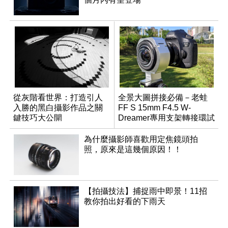
從灰階看世界：打造引人
全景大圖拼接必備－老蛙
入勝的黑白攝影作品之關
FF S 15mm F4.5 W-
鍵技巧大公開
Dreamer專用支架轉接環試
用報告
為什麼攝影師喜歡用定焦鏡頭拍
照，原來是這幾個原因！！
【拍攝技法】捕捉雨中即景！11招
教你拍出好看的下雨天