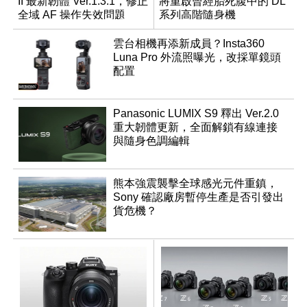
II 最新韌體 Ver.1.3.1，修正
將重啟曾經胎死腹中的 DL
全域 AF 操作失效問題
系列高階隨身機
雲台相機再添新成員？Insta360
Luna Pro 外流照曝光，改採單鏡頭
配置
Panasonic LUMIX S9 釋出 Ver.2.0
重大韌體更新，全面解鎖有線連接
與隨身色調編輯
熊本強震襲擊全球感光元件重鎮，
Sony 確認廠房暫停生產是否引發出
貨危機？