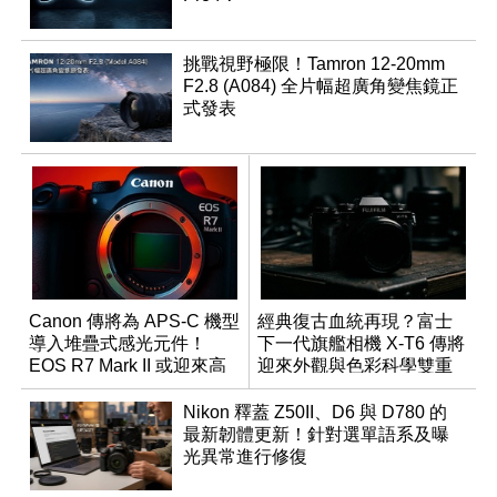
挑戰視野極限！Tamron 12-20mm
F2.8 (A084) 全片幅超廣角變焦鏡正
式發表
Canon 傳將為 APS-C 機型
經典復古血統再現？富士
導入堆疊式感光元件！
下一代旗艦相機 X-T6 傳將
EOS R7 Mark II 或迎來高
迎來外觀與色彩科學雙重
速讀出升級
優化
Nikon 釋蓋 Z50II、D6 與 D780 的
最新韌體更新！針對選單語系及曝
光異常進行修復