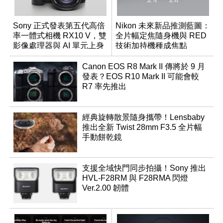
Sony 正式發表第五代高倍
Nikon 未來新品推測藍圖：
率一體式相機 RX10 V，雙
全片幅定焦隨身機與 RED
影像處理器與 AI 單元上身
技術加持機種成焦點
Canon EOS R8 Mark II 傳將於 9 月
發表？EOS R10 Mark II 可能會較
R7 率先推出
經典旋轉散景隨身攜帶！Lensbaby
推出全新 Twist 28mm F3.5 全片幅
手動餅乾鏡
支援全域快門同步拍攝！Sony 推出
HVL-F28RM 與 F28RMA 閃燈
Ver.2.00 韌體