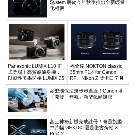
System 將於今年秋季推出全新輕量
化相機
Panasonic LUMIX L10 正
福倫達 NOKTON classic
式登場！高質感隨身機，
35mm F1.4 for Canon
以感性美學迎接 LUMIX 25
RF、Nikon Z 雙卡口 7 月
週年
同步登台
歐盟環保法規步步逼近！Canon 著
手開發「無氟」新型鏡頭鍍膜
富士神祕新機完成註冊！會是旗艦
中片幅 GFX180 還是復古旁軸 X-
Pro4？