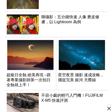
聊攝影：五分鐘快速 人像 磨皮修
膚，以 Lightroom 為例
超級日全蝕 絕美再現 –跟
星空夜景 攝影 速成攻略，
著專業攝影師第一次拍日
捕捉完美 銀河 天際線
全蝕就上手！
不容小覷的輕巧入門機！FUJIFILM
X-M5 快速評測