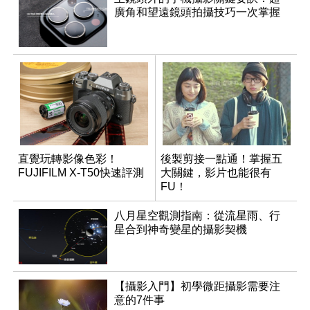
廣角和望遠鏡頭拍攝技巧一次掌握
直覺玩轉影像色彩！
後製剪接一點通！掌握五
FUJIFILM X-T50快速評測
大關鍵，影片也能很有
FU！
八月星空觀測指南：從流星雨、行
星合到神奇變星的攝影契機
【攝影入門】初學微距攝影需要注
意的7件事