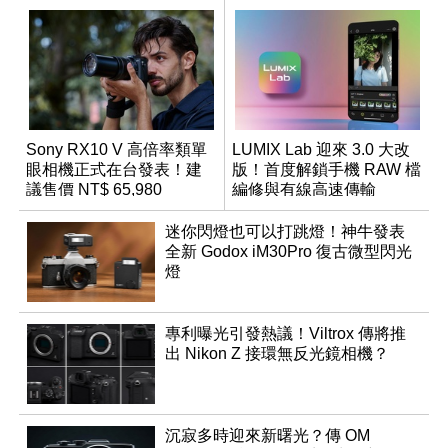
Sony RX10 V 高倍率類單
LUMIX Lab 迎來 3.0 大改
眼相機正式在台發表！建
版！首度解鎖手機 RAW 檔
議售價 NT$ 65,980
編修與有線高速傳輸
迷你閃燈也可以打跳燈！神牛發表
全新 Godox iM30Pro 復古微型閃光
燈
專利曝光引發熱議！Viltrox 傳將推
出 Nikon Z 接環無反光鏡相機？
沉寂多時迎來新曙光？傳 OM