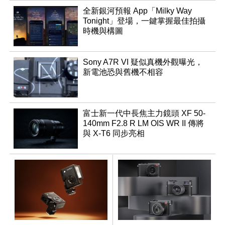
全新銀河預報 App「Milky Way
Tonight」登場，一鍵掌握最佳拍攝
時機與構圖
Sony A7R VI 疑似真機外觀曝光，
新電池恐與舊機不相容
富士新一代中長焦主力鏡頭 XF 50-
140mm F2.8 R LM OIS WR II 傳將
與 X-T6 同步亮相