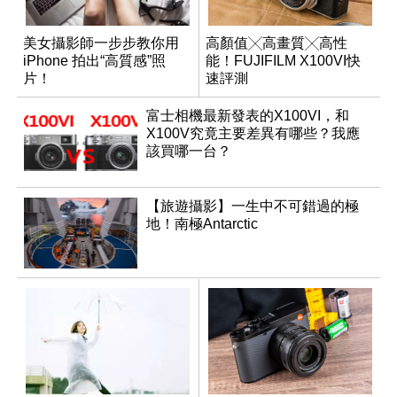
美女攝影師一步步教你用
高顏值╳高畫質╳高性
iPhone 拍出“高質感”照
能！FUJIFILM X100VI快
片！
速評測
富士相機最新發表的X100VI，和
X100V究竟主要差異有哪些？我應
該買哪一台？
【旅遊攝影】一生中不可錯過的極
地！南極Antarctic