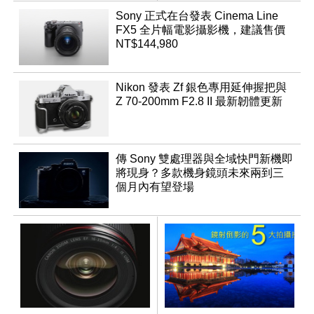
App「Atmos」登場
Sony 正式在台發表 Cinema Line
FX5 全片幅電影攝影機，建議售價
NT$144,980
Nikon 發表 Zf 銀色專用延伸握把與
Z 70-200mm F2.8 II 最新韌體更新
傳 Sony 雙處理器與全域快門新機即
將現身？多款機身鏡頭未來兩到三
個月內有望登場