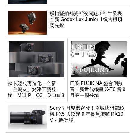
橫拍豎拍補光都沒問題！神牛發表
全新 Godox Lux Junior II 復古機頂
閃光燈
徠卡經典再進化！全新
巴黎 FUJIKINA 盛會倒數
「金屬灰」烤漆工藝登
富士新世代機皇 X-T6 傳 9
場，M11-P、Q3、D-Lux 8
月第一周登場
領銜換裝
Sony 7 月雙機齊發！全域快門電影
機 FX5 與睽違 9 年長焦旗艦 RX10
V 即將登場