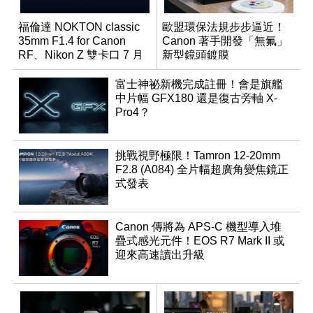
福倫達 NOKTON classic
歐盟環保法規步步逼近！
35mm F1.4 for Canon
Canon 著手開發「無氟」
RF、Nikon Z 雙卡口 7 月
新型鏡頭鍍膜
同步登台
富士神祕新機完成註冊！會是旗艦
中片幅 GFX180 還是復古旁軸 X-
Pro4？
挑戰視野極限！Tamron 12-20mm
F2.8 (A084) 全片幅超廣角變焦鏡正
式發表
Canon 傳將為 APS-C 機型導入堆
疊式感光元件！EOS R7 Mark II 或
迎來高速讀出升級