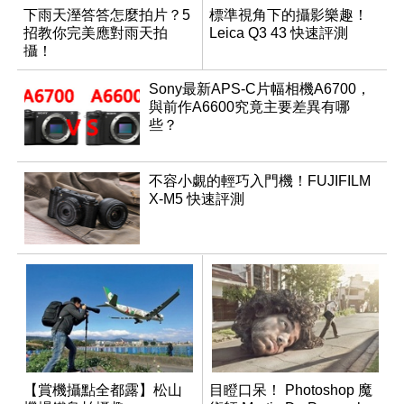
下雨天溼答答怎麼拍片？5
標準視角下的攝影樂趣！
招教你完美應對雨天拍
Leica Q3 43 快速評測
攝！
Sony最新APS-C片幅相機A6700，
與前作A6600究竟主要差異有哪
些？
不容小覷的輕巧入門機！FUJIFILM
X-M5 快速評測
【賞機攝點全都露】松山
目瞪口呆！ Photoshop 魔