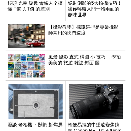
鏡頭 光圈 級數 會騙人？搞
鏡射倒影的5大拍攝技巧！
懂 F值 與T值 的差別
讓你輕鬆入門一體兩面的
趣味世界
【攝影教學】據說這些是專業攝影
師常用的快門速度
風景 攝影 直式 構圖 小 技巧 ，學拍
美美的 旅遊 雜誌 封面 圖
漫談 老相機 ：關於 對焦屏
輕便易攜的中望遠變焦鏡
頭 Canon RF 100-400mm