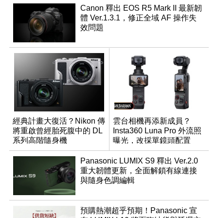
Canon 釋出 EOS R5 Mark II 最新韌
體 Ver.1.3.1，修正全域 AF 操作失
效問題
經典計畫大復活？Nikon 傳
雲台相機再添新成員？
將重啟曾經胎死腹中的 DL
Insta360 Luna Pro 外流照
系列高階隨身機
曝光，改採單鏡頭配置
Panasonic LUMIX S9 釋出 Ver.2.0
重大韌體更新，全面解鎖有線連接
與隨身色調編輯
預購熱潮超乎預期！Panasonic 宣