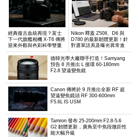
經典復古血統再現？富士
Nikon 釋蓋 Z50II、D6 與
下一代旗艦相機 X-T6 傳將
D780 的最新韌體更新！針
迎來外觀與色彩科學雙重
對選單語系及曝光異常進
優化
行修復
德韓光學大廠聯手打造！Samyang
預告 8 月推出 L 接環 60-180mm
F2.8 望遠變焦鏡
Canon 傳將於 9 月推出全新 RF 超
望遠變焦鏡頭 RF 300-600mm
F5.6L IS USM
Tamron 發布 25-200mm F2.8-5.6
G2 韌體更新，廣角至中焦段微距性
能大幅升級