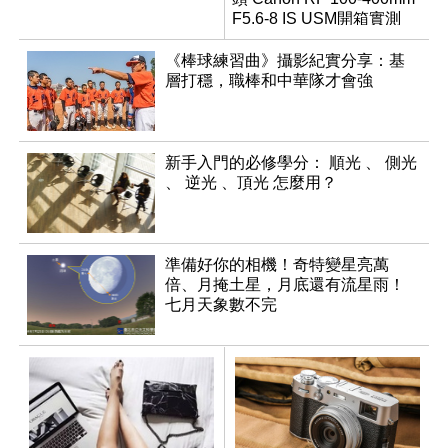
F5.6-8 IS USM開箱實測
《棒球練習曲》攝影紀實分享：基
層打穩，職棒和中華隊才會強
新手入門的必修學分： 順光 、 側光
、 逆光 、頂光 怎麼用？
準備好你的相機！奇特變星亮萬
倍、月掩土星，月底還有流星雨！
七月天象數不完