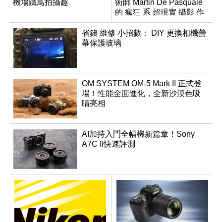
機場鐵鳥拍攝趣
術師 Martin De Pasquale
的 瘋狂 系 超現實 攝影 作
品
省錢 維修 小招數： DIY 更換相機螢
幕保護玻璃
OM SYSTEM OM-5 Mark II 正式登
場！性能全面進化，全新沙漠色吸
睛亮相
AI加持入門全幅機新篇章！Sony
A7C II快速評測