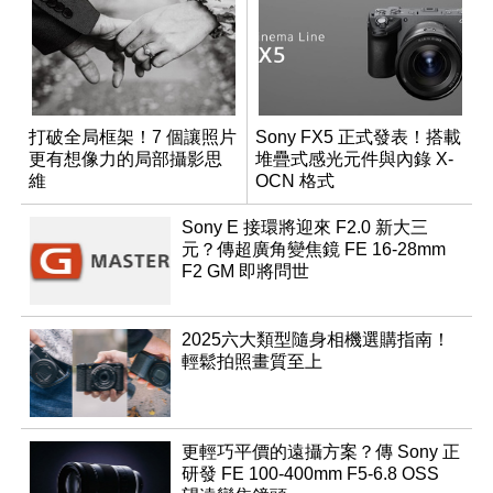
打破全局框架！7 個讓照片
Sony FX5 正式發表！搭載
更有想像力的局部攝影思
堆疊式感光元件與內錄 X-
維
OCN 格式
Sony E 接環將迎來 F2.0 新大三
元？傳超廣角變焦鏡 FE 16-28mm
F2 GM 即將問世
2025六大類型隨身相機選購指南！
輕鬆拍照畫質至上
更輕巧平價的遠攝方案？傳 Sony 正
研發 FE 100-400mm F5-6.8 OSS