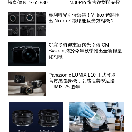
議售價 NT$ 65,980
iM30Pro 復古微型閃光燈
專利曝光引發熱議！Viltrox 傳將推
出 Nikon Z 接環無反光鏡相機？
沉寂多時迎來新曙光？傳 OM
System 將於今年秋季推出全新輕量
化相機
Panasonic LUMIX L10 正式登場！
高質感隨身機，以感性美學迎接
LUMIX 25 週年