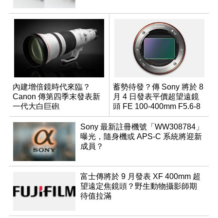
內建增倍鏡時代來臨？
蓄勢待發？傳 Sony 將於 8
Canon 傳第四季末發表新
月 4 日發表平價超望遠鏡
一代大白巨砲
頭 FE 100-400mm F5.6-8
Sony 最新註冊機號「WW308784」
曝光，隨身機或 APS-C 系統將迎新
成員？
富士傳將於 9 月發表 XF 400mm 超
望遠定焦鏡頭？野生動物攝影師期
待值拉滿