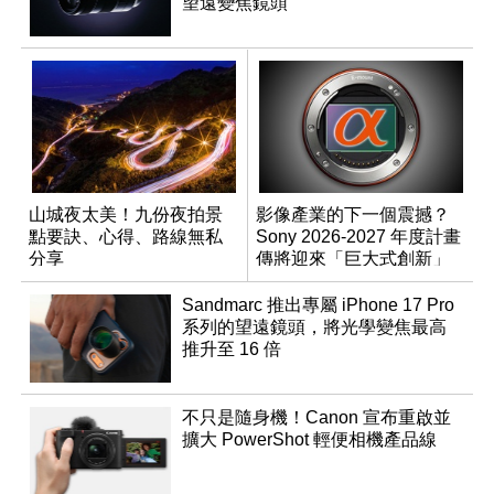
望遠變焦鏡頭
山城夜太美！九份夜拍景
影像產業的下一個震撼？
點要訣、心得、路線無私
Sony 2026-2027 年度計畫
分享
傳將迎來「巨大式創新」
Sandmarc 推出專屬 iPhone 17 Pro
系列的望遠鏡頭，將光學變焦最高
推升至 16 倍
不只是隨身機！Canon 宣布重啟並
擴大 PowerShot 輕便相機產品線