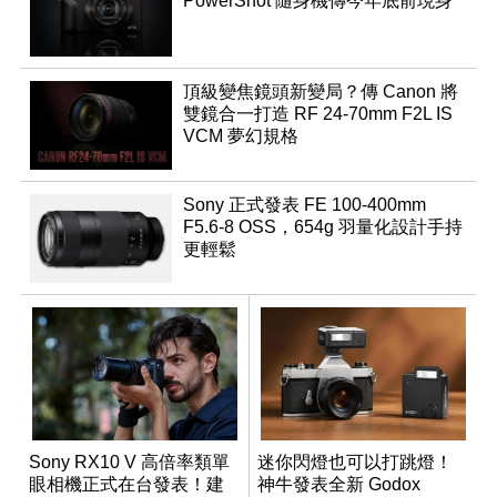
PowerShot 隨身機傳今年底前現身
頂級變焦鏡頭新變局？傳 Canon 將
雙鏡合一打造 RF 24-70mm F2L IS
VCM 夢幻規格
Sony 正式發表 FE 100-400mm
F5.6-8 OSS，654g 羽量化設計手持
更輕鬆
Sony RX10 V 高倍率類單
迷你閃燈也可以打跳燈！
眼相機正式在台發表！建
神牛發表全新 Godox