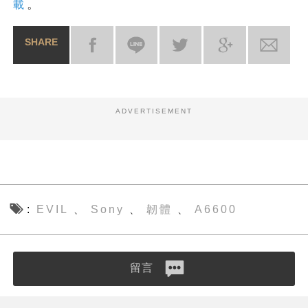
。
載
SHARE
ADVERTISEMENT
EVIL
Sony
韌體
A6600
、
、
、
留言