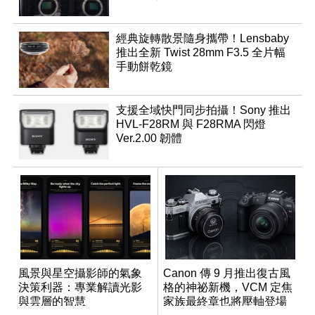
經典旋轉散景隨身攜帶！Lensbaby
推出全新 Twist 28mm F3.5 全片幅
手動餅乾鏡
支援全域快門同步拍攝！Sony 推出
HVL-F28RM 與 F28RMA 閃燈
Ver.2.00 韌體
風景與星空攝影師的氣象
Canon 傳 9 月推出復古風
決策利器：專業解讀光影
格的神祕新機，VCM 定焦
與雲層的智慧
家族最終章也將壓軸登場