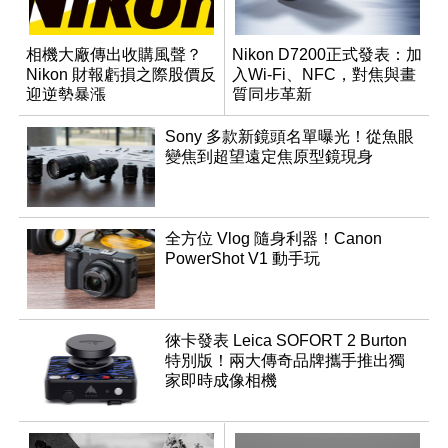
相機大廠傳出收購風聲？
Nikon D7200正式發表：加
Nikon 財報虧損之際股價反
入Wi-Fi、NFC，對焦與畫
迎逆勢暴漲
質同步革新
Sony 多款新鏡頭名單曝光！從魚眼
變焦到超望遠定焦原型鏡現身
全方位 Vlog 隨身利器！Canon
PowerShot V1 動手玩
徠卡發表 Leica SOFORT 2 Burton
特別版！兩大傳奇品牌攜手推出獨
家即時成像相機