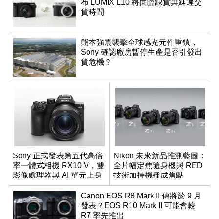
布 LUMIX L10 將面臨缺貨與延遲交
貨時間
熊本強震襲擊全球感光元件重鎮，
Sony 確認廠房暫停生產是否引發出
貨危機？
Sony 正式發表第五代高倍
Nikon 未來新品推測藍圖：
率一體式相機 RX10 V，雙
全片幅定焦隨身機與 RED
影像處理器與 AI 單元上身
技術加持機種成焦點
Canon EOS R8 Mark II 傳將於 9 月
發表？EOS R10 Mark II 可能會較
R7 率先推出