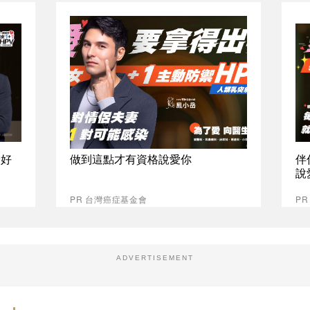
最好
做到這點才有資格說愛你
伴
說
PR 台灣癌症基金會
P
ADVERTISEMENT