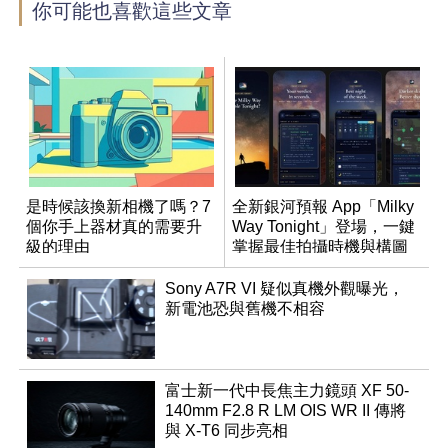
你可能也喜歡這些文章
是時候該換新相機了嗎？7
全新銀河預報 App「Milky
個你手上器材真的需要升
Way Tonight」登場，一鍵
級的理由
掌握最佳拍攝時機與構圖
Sony A7R VI 疑似真機外觀曝光，
新電池恐與舊機不相容
富士新一代中長焦主力鏡頭 XF 50-
140mm F2.8 R LM OIS WR II 傳將
與 X-T6 同步亮相