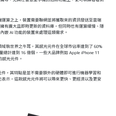
在雲端運算之上，裝置需要聯網並將獲取來的資訊發送至雲端
然擁有廣大且即時更新的資料庫，但同時也有運算緩慢、隱
嵌 AI 功能的裝置來處理這類需求。
器領域執世界之牛耳，其感光元件在全球市佔率達到了 60%
計達到 16 億個，一些大品牌例如 Apple iPhone 11
y 的感光元件。
0 感光元件，其特點是並不需要額外的硬體即可進行機器學習和
同時也表示，這款感光元件將可以帶來更快、更經濟以及更安