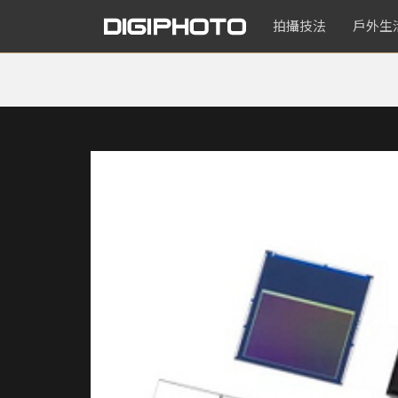
拍攝技法
戶外生