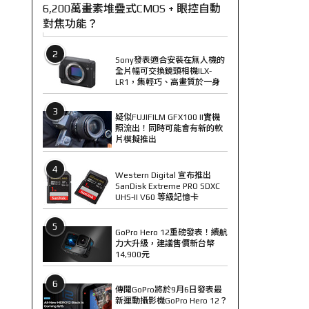
6,200萬畫素堆疊式CMOS + 眼控自動
對焦功能？
2
Sony發表適合安裝在無人機的
全片幅可交換鏡頭相機ILX-
LR1，集輕巧、高畫質於一身
3
疑似FUJIFILM GFX100 II實機
照流出！同時可能會有新的軟
片模擬推出
4
Western Digital 宣布推出
SanDisk Extreme PRO SDXC
UHS-II V60 等級記憶卡
5
GoPro Hero 12重磅發表！續航
力大升級，建議售價新台幣
14,900元
6
傳聞GoPro將於9月6日發表最
新運動攝影機GoPro Hero 12？