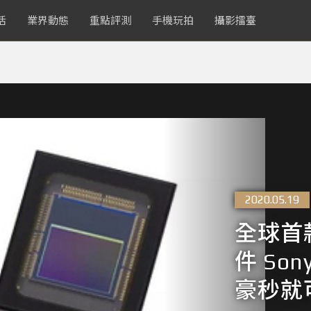
活
業界動態
重點評測
手機玩拍
攝影擂臺
2020.05.19
全球首
件 Son
豪秒就