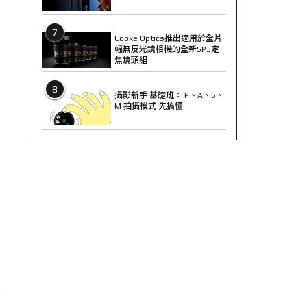
7
Cooke Optics推出適用於全片
幅無反光鏡相機的全新SP3定
焦鏡頭組
8
攝影新手 基礎班： P、A、S、
M 拍攝模式 先搞懂