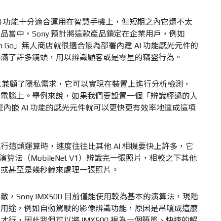
的 AI 功能十分適合運用在智慧手機上，但短期之內它還不太
品當中，Sony 預計將這款產品鎖定在企業用戶，例如
on Go」無人商店就很適合最為部署內建 AI 功能感光元件的
佈滿了許多鏡頭，用以辨識顧客或是零星的竊盜行為。
件也兼顧了隱私需求，它可以實現在裝置上進行分析檢測，
是電腦上。舉例來說，如果我們要設置一個「辨識經過的人
那麼內嵌 AI 功能的感光元件就可以更快更有效率地達成這項
。
 在進行這類運算時，速度往往比其他 AI 相機要快上許多，它
演算法（MobileNet V1）辨識完一張照片，相較之下其他
，或甚至是幾秒鐘來處理一張照片。
Sony IMX500 目前僅能使用較為基本的演算法，現階
的用途，例如自動駕駛的影像辨識功能，原因是吊嗄成這麼
行，因此我們可以將 IMX500 視為一個簡單、快速的解