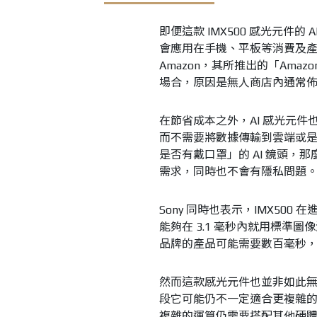
即便這款 IMX500 感光元件
會應用在手機、平板等消費及產
Amazon，其所推出的「Amaz
場合，原因是無人商店內通常
在節省成本之外，AI 感光元
而不需要將數據傳輸到雲端或
是否有戴口罩」的 AI 鏡頭，
需求，同時也不會有隱私問題
Sony 同時也表示，IMX500
能夠在 3.1 毫秒內就用標準圖像
品牌的產品可能需要數百毫秒
然而這款感光元件也並非如此無敵，
段它可能仍不一定適合更複雜
複雜的運算仍需要搭配其他硬體才