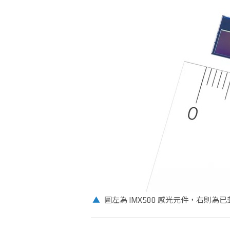
▲
圖左為 IMX500 感光元件，右則為已封