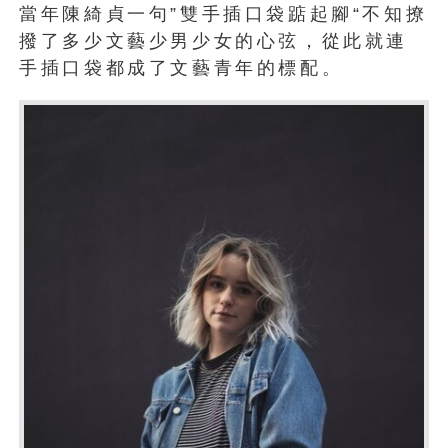
當年陳綺貞一句”雙手插口袋踮起腳“不知撩
撥了多少文藝少男少女的心弦，從此就連
手插口袋都成了文藝青年的標配。