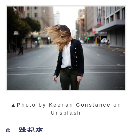
▲Photo by Keenan Constance on
Unsplash
6、跳起來