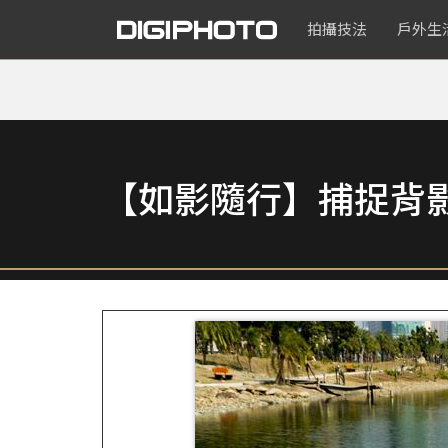
拍攝技法
戶外生
【如影隨行】捕捉背影