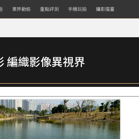
活
業界動態
重點評測
手機玩拍
攝影擂臺
 編織影像異視界