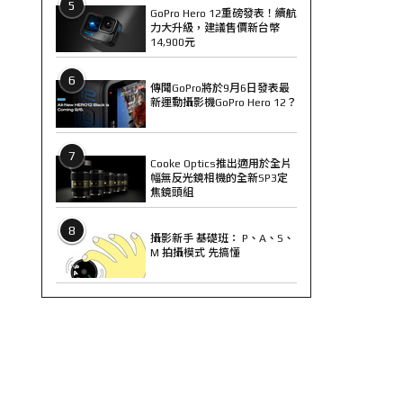
5
GoPro Hero 12重磅發表！續航
力大升級，建議售價新台幣
14,900元
6
傳聞GoPro將於9月6日發表最
新運動攝影機GoPro Hero 12？
7
Cooke Optics推出適用於全片
幅無反光鏡相機的全新SP3定
焦鏡頭組
8
攝影新手 基礎班： P、A、S、
M 拍攝模式 先搞懂