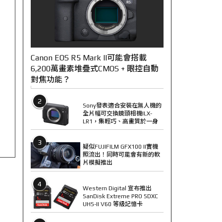
Canon EOS R5 Mark II可能會搭載
6,200萬畫素堆疊式CMOS + 眼控自動
對焦功能？
2
Sony發表適合安裝在無人機的
全片幅可交換鏡頭相機ILX-
LR1，集輕巧、高畫質於一身
3
疑似FUJIFILM GFX100 II實機
照流出！同時可能會有新的軟
片模擬推出
4
Western Digital 宣布推出
SanDisk Extreme PRO SDXC
UHS-II V60 等級記憶卡