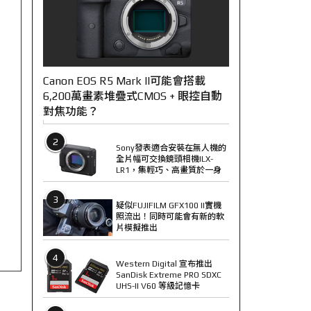
Canon EOS R5 Mark II可能會搭載
6,200萬畫素堆疊式CMOS + 眼控自動
對焦功能？
2
Sony發表適合安裝在無人機的
全片幅可交換鏡頭相機ILX-
LR1，集輕巧、高畫質於一身
3
疑似FUJIFILM GFX100 II實機
照流出！同時可能會有新的軟
片模擬推出
4
Western Digital 宣布推出
SanDisk Extreme PRO SDXC
UHS-II V60 等級記憶卡