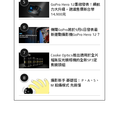
5
GoPro Hero 12重磅發表！續航
力大升級，建議售價新台幣
14,900元
6
傳聞GoPro將於9月6日發表最
新運動攝影機GoPro Hero 12？
7
Cooke Optics推出適用於全片
幅無反光鏡相機的全新SP3定
焦鏡頭組
8
攝影新手 基礎班： P、A、S、
M 拍攝模式 先搞懂