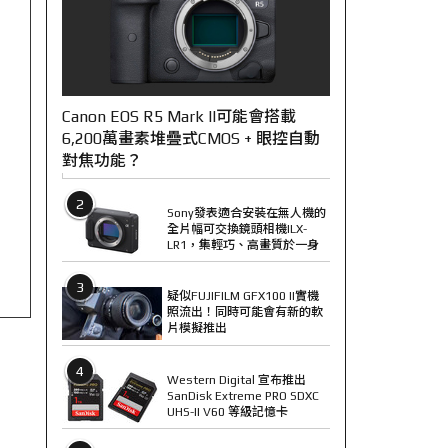
Canon EOS R5 Mark II可能會搭載
6,200萬畫素堆疊式CMOS + 眼控自動
對焦功能？
2
Sony發表適合安裝在無人機的
全片幅可交換鏡頭相機ILX-
LR1，集輕巧、高畫質於一身
3
疑似FUJIFILM GFX100 II實機
照流出！同時可能會有新的軟
片模擬推出
4
Western Digital 宣布推出
SanDisk Extreme PRO SDXC
UHS-II V60 等級記憶卡