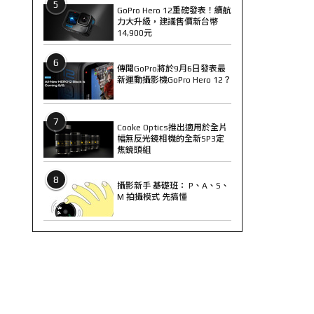
5
GoPro Hero 12重磅發表！續航
力大升級，建議售價新台幣
14,900元
6
傳聞GoPro將於9月6日發表最
新運動攝影機GoPro Hero 12？
7
Cooke Optics推出適用於全片
幅無反光鏡相機的全新SP3定
焦鏡頭組
8
攝影新手 基礎班： P、A、S、
M 拍攝模式 先搞懂