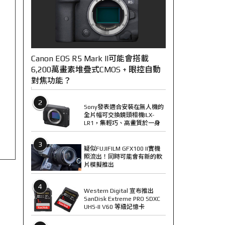
Canon EOS R5 Mark II可能會搭載
6,200萬畫素堆疊式CMOS + 眼控自動
對焦功能？
2
Sony發表適合安裝在無人機的
全片幅可交換鏡頭相機ILX-
LR1，集輕巧、高畫質於一身
3
疑似FUJIFILM GFX100 II實機
照流出！同時可能會有新的軟
片模擬推出
4
Western Digital 宣布推出
SanDisk Extreme PRO SDXC
UHS-II V60 等級記憶卡