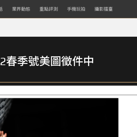
活
業界動態
重點評測
手機玩拍
攝影擂臺
2春季號美圖徵件中