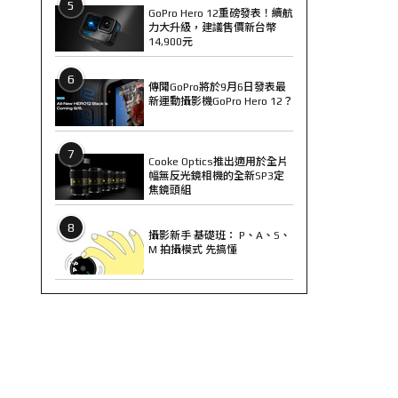
5
GoPro Hero 12重磅發表！續航
力大升級，建議售價新台幣
14,900元
6
傳聞GoPro將於9月6日發表最
新運動攝影機GoPro Hero 12？
7
Cooke Optics推出適用於全片
幅無反光鏡相機的全新SP3定
焦鏡頭組
8
攝影新手 基礎班： P、A、S、
M 拍攝模式 先搞懂