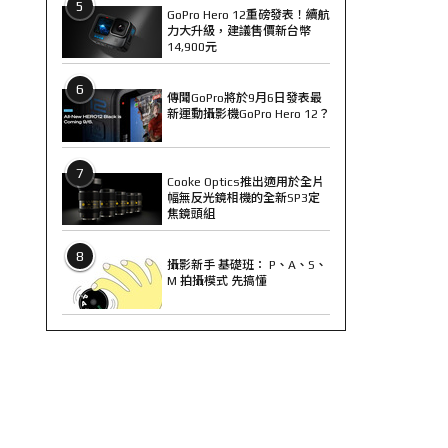
5
GoPro Hero 12重磅發表！續航
力大升級，建議售價新台幣
14,900元
6
傳聞GoPro將於9月6日發表最
新運動攝影機GoPro Hero 12？
7
Cooke Optics推出適用於全片
幅無反光鏡相機的全新SP3定
焦鏡頭組
8
攝影新手 基礎班： P、A、S、
M 拍攝模式 先搞懂