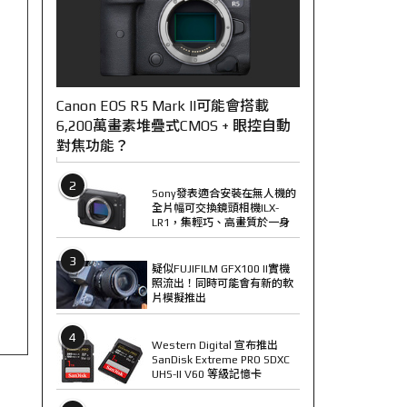
Canon EOS R5 Mark II可能會搭載
6,200萬畫素堆疊式CMOS + 眼控自動
對焦功能？
2
Sony發表適合安裝在無人機的
全片幅可交換鏡頭相機ILX-
LR1，集輕巧、高畫質於一身
3
疑似FUJIFILM GFX100 II實機
照流出！同時可能會有新的軟
片模擬推出
4
Western Digital 宣布推出
SanDisk Extreme PRO SDXC
UHS-II V60 等級記憶卡