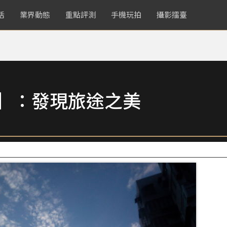
活
業界動態
重點評測
手機玩拍
攝影擂臺
賞】：發現旅途之美