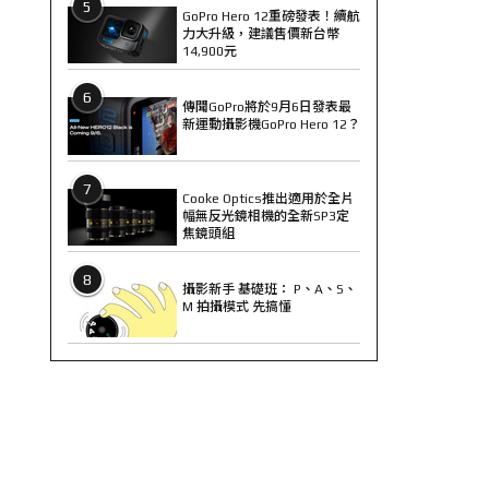
5
GoPro Hero 12重磅發表！續航
力大升級，建議售價新台幣
14,900元
6
傳聞GoPro將於9月6日發表最
新運動攝影機GoPro Hero 12？
7
Cooke Optics推出適用於全片
幅無反光鏡相機的全新SP3定
焦鏡頭組
8
攝影新手 基礎班： P、A、S、
M 拍攝模式 先搞懂