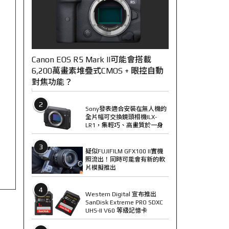
Canon EOS R5 Mark II可能會搭載
6,200萬畫素堆疊式CMOS + 眼控自動
對焦功能？
2
Sony發表適合安裝在無人機的
全片幅可交換鏡頭相機ILX-
LR1，集輕巧、高畫質於一身
3
疑似FUJIFILM GFX100 II實機
照流出！同時可能會有新的軟
片模擬推出
4
Western Digital 宣布推出
SanDisk Extreme PRO SDXC
UHS-II V60 等級記憶卡