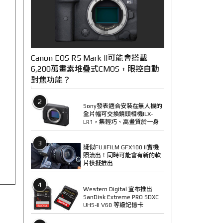
Canon EOS R5 Mark II可能會搭載
6,200萬畫素堆疊式CMOS + 眼控自動
對焦功能？
2
Sony發表適合安裝在無人機的
全片幅可交換鏡頭相機ILX-
LR1，集輕巧、高畫質於一身
3
疑似FUJIFILM GFX100 II實機
照流出！同時可能會有新的軟
片模擬推出
4
Western Digital 宣布推出
SanDisk Extreme PRO SDXC
UHS-II V60 等級記憶卡