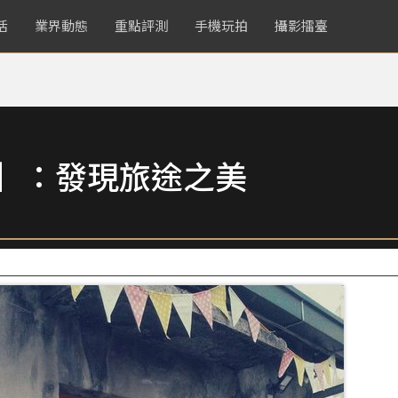
活
業界動態
重點評測
手機玩拍
攝影擂臺
賞】：發現旅途之美