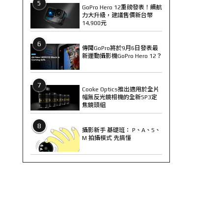
5
GoPro Hero 12重磅發表！續航
力大升級，建議售價新台幣
14,900元
6
傳聞GoPro將於9月6日發表最
新運動攝影機GoPro Hero 12？
7
Cooke Optics推出適用於全片
幅無反光鏡相機的全新SP3定
焦鏡頭組
8
攝影新手 基礎班： P、A、S、
M 拍攝模式 先搞懂