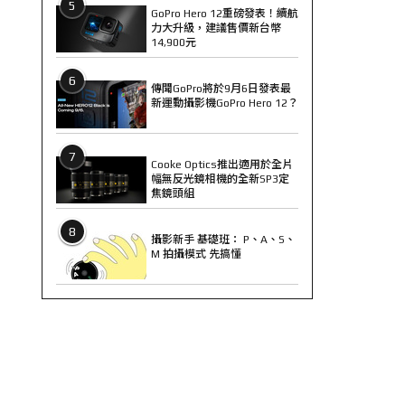
5
GoPro Hero 12重磅發表！續航
力大升級，建議售價新台幣
14,900元
6
傳聞GoPro將於9月6日發表最
新運動攝影機GoPro Hero 12？
7
Cooke Optics推出適用於全片
幅無反光鏡相機的全新SP3定
焦鏡頭組
8
攝影新手 基礎班： P、A、S、
M 拍攝模式 先搞懂