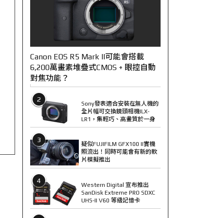
Canon EOS R5 Mark II可能會搭載
6,200萬畫素堆疊式CMOS + 眼控自動
對焦功能？
2
Sony發表適合安裝在無人機的
全片幅可交換鏡頭相機ILX-
LR1，集輕巧、高畫質於一身
3
疑似FUJIFILM GFX100 II實機
照流出！同時可能會有新的軟
片模擬推出
4
Western Digital 宣布推出
SanDisk Extreme PRO SDXC
UHS-II V60 等級記憶卡