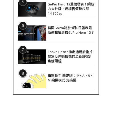
5
GoPro Hero 12重磅發表！續航
力大升級，建議售價新台幣
14,900元
6
傳聞GoPro將於9月6日發表最
新運動攝影機GoPro Hero 12？
7
Cooke Optics推出適用於全片
幅無反光鏡相機的全新SP3定
焦鏡頭組
8
攝影新手 基礎班： P、A、S、
M 拍攝模式 先搞懂