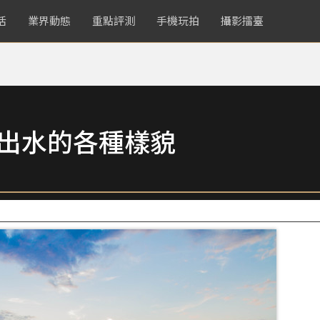
活
業界動態
重點評測
手機玩拍
攝影擂臺
拍出水的各種樣貌