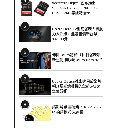
4
Western Digital 宣布推出
SanDisk Extreme PRO SDXC
UHS-II V60 等級記憶卡
5
GoPro Hero 12重磅發表！續航
力大升級，建議售價新台幣
14,900元
6
傳聞GoPro將於9月6日發表最
新運動攝影機GoPro Hero 12？
7
Cooke Optics推出適用於全片
幅無反光鏡相機的全新SP3定
焦鏡頭組
8
攝影新手 基礎班： P、A、S、
M 拍攝模式 先搞懂