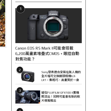
1
Canon EOS R5 Mark II可能會搭載
6,200萬畫素堆疊式CMOS + 眼控自動
對焦功能？
2
Sony發表適合安裝在無人機的
全片幅可交換鏡頭相機ILX-
LR1，集輕巧、高畫質於一身
3
疑似FUJIFILM GFX100 II實機
照流出！同時可能會有新的軟
片模擬推出