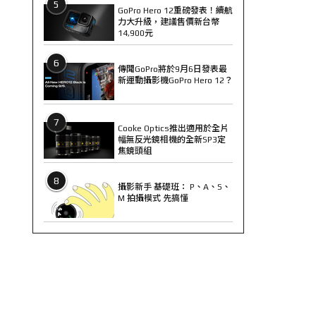
5
GoPro Hero 12重磅發表！續航
力大升級，建議售價新台幣
14,900元
6
傳聞GoPro將於9月6日發表最
新運動攝影機GoPro Hero 12？
7
Cooke Optics推出適用於全片
幅無反光鏡相機的全新SP3定
焦鏡頭組
8
攝影新手 基礎班： P、A、S、
M 拍攝模式 先搞懂