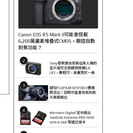
Canon EOS R5 Mark II可能會搭載
6,200萬畫素堆疊式CMOS + 眼控自動
對焦功能？
2
Sony發表適合安裝在無人機的
全片幅可交換鏡頭相機ILX-
LR1，集輕巧、高畫質於一身
3
疑似FUJIFILM GFX100 II實機
照流出！同時可能會有新的軟
片模擬推出
4
Western Digital 宣布推出
SanDisk Extreme PRO SDXC
UHS-II V60 等級記憶卡