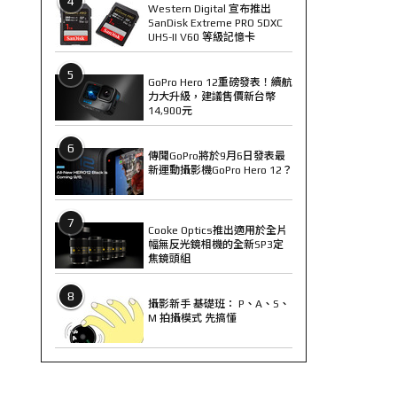
4
Western Digital 宣布推出
SanDisk Extreme PRO SDXC
UHS-II V60 等級記憶卡
5
GoPro Hero 12重磅發表！續航
力大升級，建議售價新台幣
14,900元
6
傳聞GoPro將於9月6日發表最
新運動攝影機GoPro Hero 12？
7
Cooke Optics推出適用於全片
幅無反光鏡相機的全新SP3定
焦鏡頭組
8
攝影新手 基礎班： P、A、S、
M 拍攝模式 先搞懂