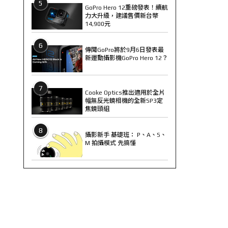
5
GoPro Hero 12重磅發表！續航
力大升級，建議售價新台幣
14,900元
6
傳聞GoPro將於9月6日發表最
新運動攝影機GoPro Hero 12？
7
Cooke Optics推出適用於全片
幅無反光鏡相機的全新SP3定
焦鏡頭組
8
攝影新手 基礎班： P、A、S、
M 拍攝模式 先搞懂