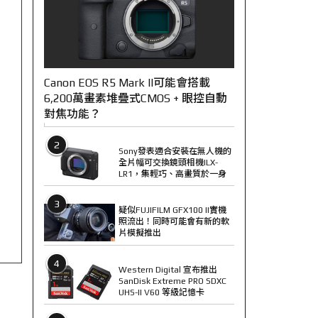
Canon EOS R5 Mark II可能會搭載
6,200萬畫素堆疊式CMOS + 眼控自動
對焦功能？
2
Sony發表適合安裝在無人機的
全片幅可交換鏡頭相機ILX-
LR1，集輕巧、高畫質於一身
3
疑似FUJIFILM GFX100 II實機
照流出！同時可能會有新的軟
片模擬推出
4
Western Digital 宣布推出
SanDisk Extreme PRO SDXC
UHS-II V60 等級記憶卡