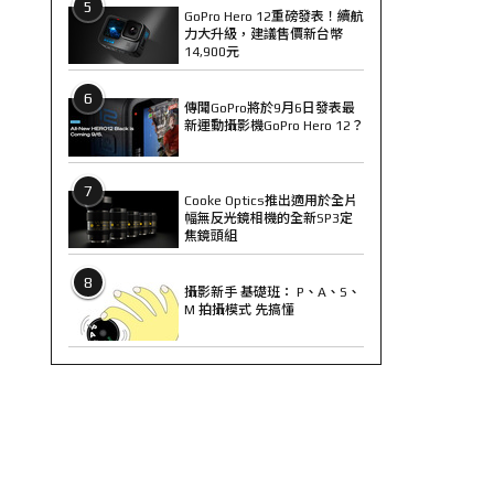
5
GoPro Hero 12重磅發表！續航
力大升級，建議售價新台幣
14,900元
6
傳聞GoPro將於9月6日發表最
新運動攝影機GoPro Hero 12？
7
Cooke Optics推出適用於全片
幅無反光鏡相機的全新SP3定
焦鏡頭組
8
攝影新手 基礎班： P、A、S、
M 拍攝模式 先搞懂