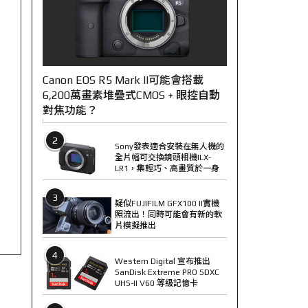
Canon EOS R5 Mark II可能會搭載
6,200萬畫素堆疊式CMOS + 眼控自動
對焦功能？
2
Sony發表適合安裝在無人機的
全片幅可交換鏡頭相機ILX-
LR1，集輕巧、高畫質於一身
3
疑似FUJIFILM GFX100 II實機
照流出！同時可能會有新的軟
片模擬推出
4
Western Digital 宣布推出
SanDisk Extreme PRO SDXC
UHS-II V60 等級記憶卡