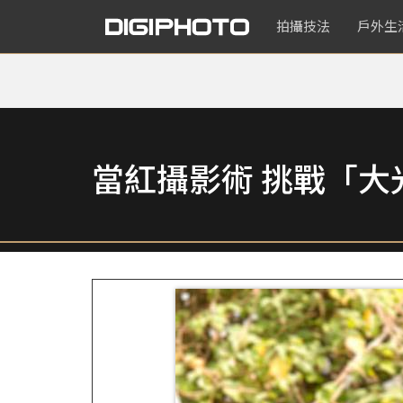
拍攝技法
戶外生
當紅攝影術 挑戰「大