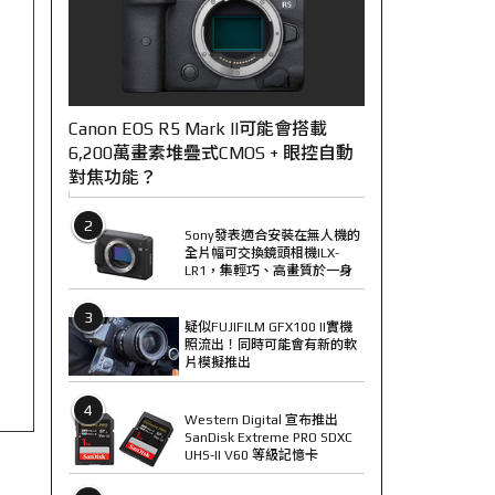
Canon EOS R5 Mark II可能會搭載
6,200萬畫素堆疊式CMOS + 眼控自動
對焦功能？
2
Sony發表適合安裝在無人機的
全片幅可交換鏡頭相機ILX-
LR1，集輕巧、高畫質於一身
3
疑似FUJIFILM GFX100 II實機
照流出！同時可能會有新的軟
片模擬推出
4
Western Digital 宣布推出
SanDisk Extreme PRO SDXC
UHS-II V60 等級記憶卡