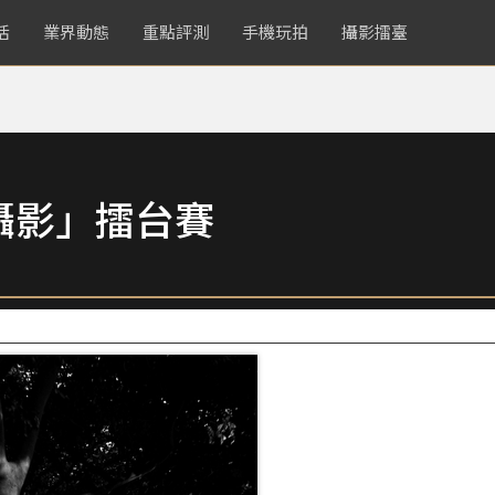
活
業界動態
重點評測
手機玩拍
攝影擂臺
攝影」擂台賽