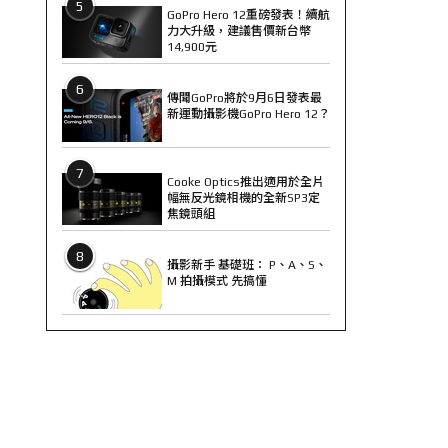
5
GoPro Hero 12重磅發表！續航
力大升級，建議售價新台幣
14,900元
6
傳聞GoPro將於9月6日發表最
新運動攝影機GoPro Hero 12？
7
Cooke Optics推出適用於全片
幅無反光鏡相機的全新SP3定
焦鏡頭組
8
攝影新手 基礎班： P、A、S、
M 拍攝模式 先搞懂