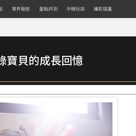
活
業界動態
重點評測
手機玩拍
攝影擂臺
錄寶貝的成長回憶