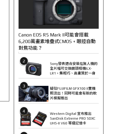
Canon EOS R5 Mark II可能會搭載
6,200萬畫素堆疊式CMOS + 眼控自動
對焦功能？
2
Sony發表適合安裝在無人機的
全片幅可交換鏡頭相機ILX-
LR1，集輕巧、高畫質於一身
3
疑似FUJIFILM GFX100 II實機
照流出！同時可能會有新的軟
片模擬推出
4
Western Digital 宣布推出
SanDisk Extreme PRO SDXC
UHS-II V60 等級記憶卡