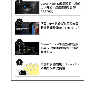
5
GoPro Hero 12重磅發表！續航
力大升級，建議售價新台幣
14,900元
6
傳聞GoPro將於9月6日發表最
新運動攝影機GoPro Hero 12？
7
Cooke Optics推出適用於全片
幅無反光鏡相機的全新SP3定
焦鏡頭組
8
攝影新手 基礎班： P、A、S、
M 拍攝模式 先搞懂