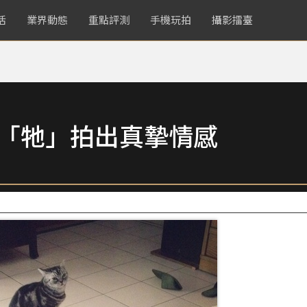
活
業界動態
重點評測
手機玩拍
攝影擂臺
為「牠」拍出真摯情感