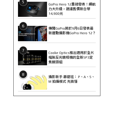
5
GoPro Hero 12重磅發表！續航
力大升級，建議售價新台幣
14,900元
6
傳聞GoPro將於9月6日發表最
新運動攝影機GoPro Hero 12？
7
Cooke Optics推出適用於全片
幅無反光鏡相機的全新SP3定
焦鏡頭組
8
攝影新手 基礎班： P、A、S、
M 拍攝模式 先搞懂