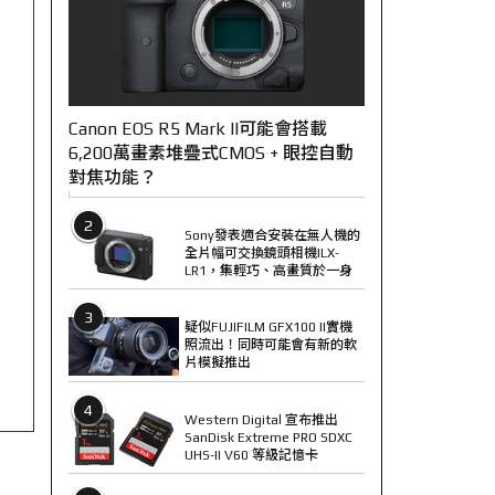
Canon EOS R5 Mark II可能會搭載
6,200萬畫素堆疊式CMOS + 眼控自動
對焦功能？
2
Sony發表適合安裝在無人機的
全片幅可交換鏡頭相機ILX-
LR1，集輕巧、高畫質於一身
3
疑似FUJIFILM GFX100 II實機
照流出！同時可能會有新的軟
片模擬推出
4
Western Digital 宣布推出
SanDisk Extreme PRO SDXC
UHS-II V60 等級記憶卡