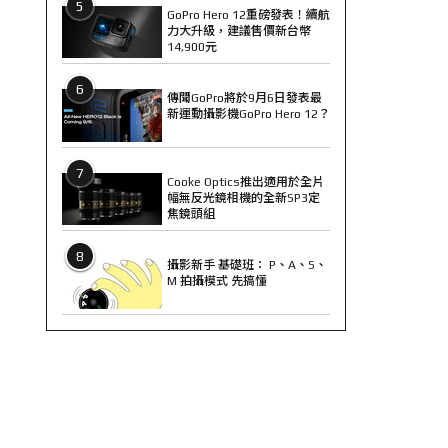
5
GoPro Hero 12重磅發表！續航
力大升級，建議售價新台幣
14,900元
6
傳聞GoPro將於9月6日發表最
新運動攝影機GoPro Hero 12？
7
Cooke Optics推出適用於全片
幅無反光鏡相機的全新SP3定
焦鏡頭組
8
攝影新手 基礎班： P、A、S、
M 拍攝模式 先搞懂