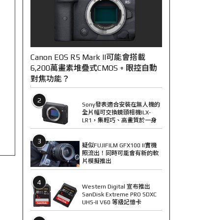
Canon EOS R5 Mark II可能會搭載
6,200萬畫素堆疊式CMOS + 眼控自動
對焦功能？
2
Sony發表適合安裝在無人機的
全片幅可交換鏡頭相機ILX-
LR1，集輕巧、高畫質於一身
3
疑似FUJIFILM GFX100 II實機
照流出！同時可能會有新的軟
片模擬推出
4
Western Digital 宣布推出
SanDisk Extreme PRO SDXC
UHS-II V60 等級記憶卡