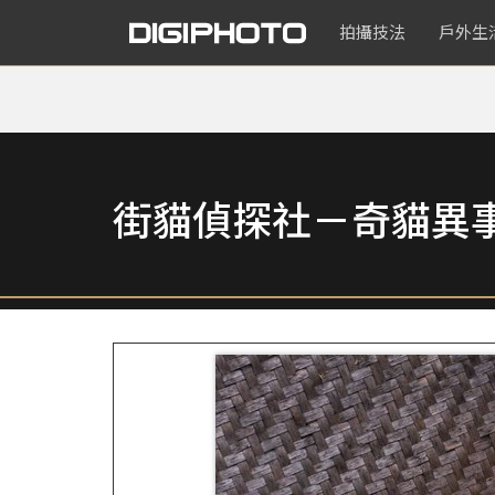
拍攝技法
戶外生
街貓偵探社－奇貓異