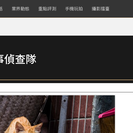
活
業界動態
重點評測
手機玩拍
攝影擂臺
事偵查隊