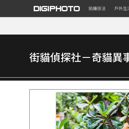
拍攝技法
戶外生
街貓偵探社－奇貓異