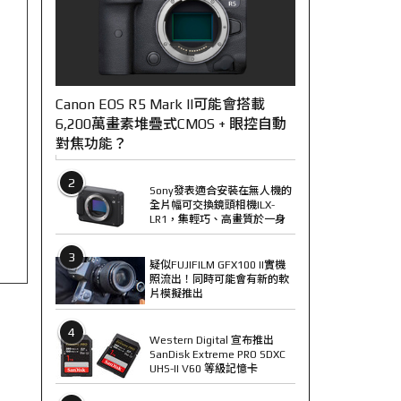
Canon EOS R5 Mark II可能會搭載
6,200萬畫素堆疊式CMOS + 眼控自動
對焦功能？
2
Sony發表適合安裝在無人機的
全片幅可交換鏡頭相機ILX-
LR1，集輕巧、高畫質於一身
3
疑似FUJIFILM GFX100 II實機
照流出！同時可能會有新的軟
片模擬推出
4
Western Digital 宣布推出
SanDisk Extreme PRO SDXC
UHS-II V60 等級記憶卡