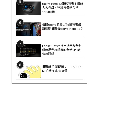
5
GoPro Hero 12重磅發表！續航
力大升級，建議售價新台幣
14,900元
6
傳聞GoPro將於9月6日發表最
新運動攝影機GoPro Hero 12？
7
Cooke Optics推出適用於全片
幅無反光鏡相機的全新SP3定
焦鏡頭組
8
攝影新手 基礎班： P、A、S、
M 拍攝模式 先搞懂