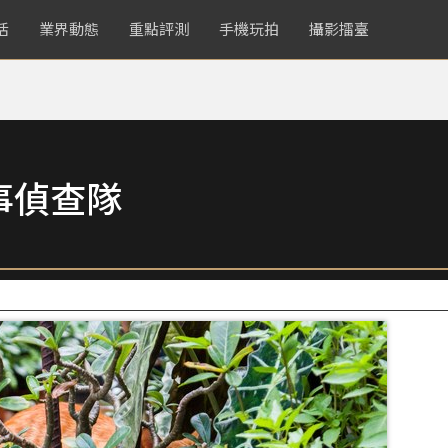
活
業界動態
重點評測
手機玩拍
攝影擂臺
事偵查隊