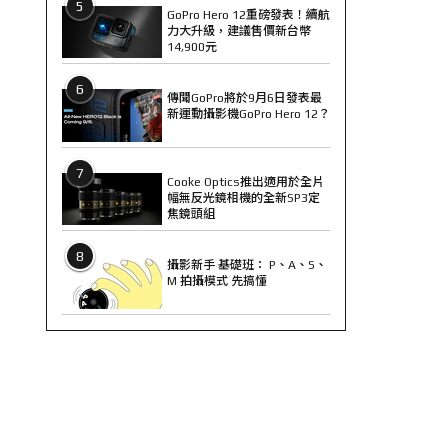
5
GoPro Hero 12重磅發表！續航
力大升級，建議售價新台幣
14,900元
6
傳聞GoPro將於9月6日發表最
新運動攝影機GoPro Hero 12？
7
Cooke Optics推出適用於全片
幅無反光鏡相機的全新SP3定
焦鏡頭組
8
攝影新手 基礎班： P、A、S、
M 拍攝模式 先搞懂