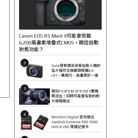
Canon EOS R5 Mark II可能會搭載
6,200萬畫素堆疊式CMOS + 眼控自動
對焦功能？
2
Sony發表適合安裝在無人機的
全片幅可交換鏡頭相機ILX-
LR1，集輕巧、高畫質於一身
3
疑似FUJIFILM GFX100 II實機
照流出！同時可能會有新的軟
片模擬推出
4
Western Digital 宣布推出
SanDisk Extreme PRO SDXC
UHS-II V60 等級記憶卡