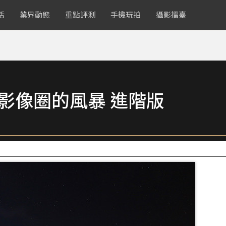
活
業界動態
重點評測
手機玩拍
攝影擂臺
捲影像圈的風暴 進階版