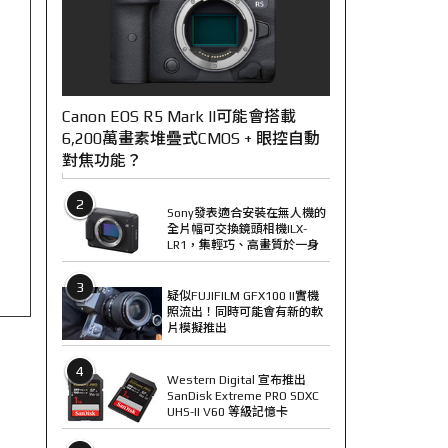
Canon EOS R5 Mark II可能會搭載
6,200萬畫素堆疊式CMOS + 眼控自動
對焦功能？
2
Sony發表適合安裝在無人機的
全片幅可交換鏡頭相機ILX-
LR1，集輕巧、高畫質於一身
3
疑似FUJIFILM GFX100 II實機
照流出！同時可能會有新的軟
片模擬推出
4
Western Digital 宣布推出
SanDisk Extreme PRO SDXC
UHS-II V60 等級記憶卡