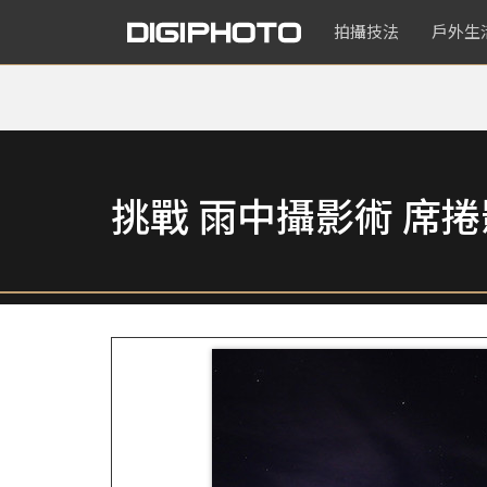
拍攝技法
戶外生
挑戰 雨中攝影術 席