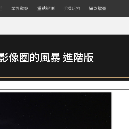
活
業界動態
重點評測
手機玩拍
攝影擂臺
捲影像圈的風暴 進階版