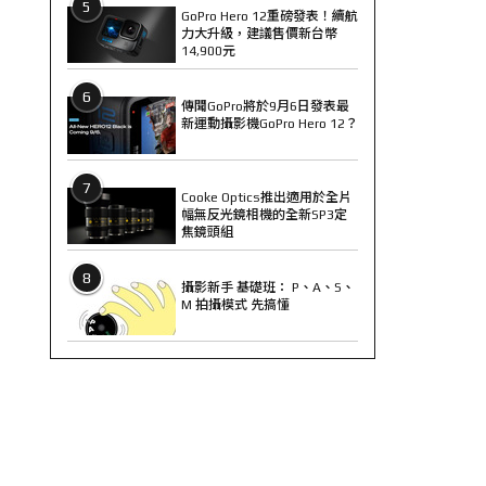
5
GoPro Hero 12重磅發表！續航
力大升級，建議售價新台幣
14,900元
6
傳聞GoPro將於9月6日發表最
新運動攝影機GoPro Hero 12？
7
Cooke Optics推出適用於全片
幅無反光鏡相機的全新SP3定
焦鏡頭組
8
攝影新手 基礎班： P、A、S、
M 拍攝模式 先搞懂