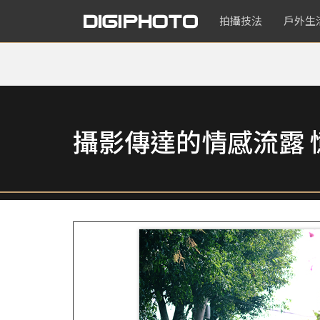
拍攝技法
戶外生
攝影傳達的情感流露 