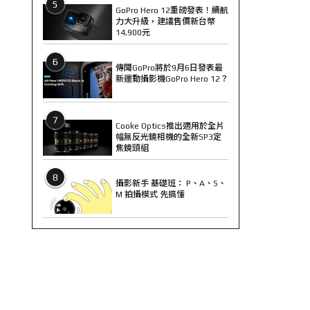
5
GoPro Hero 12重磅發表！續航
力大升級，建議售價新台幣
14,900元
6
傳聞GoPro將於9月6日發表最
新運動攝影機GoPro Hero 12？
7
Cooke Optics推出適用於全片
幅無反光鏡相機的全新SP3定
焦鏡頭組
8
攝影新手 基礎班： P、A、S、
M 拍攝模式 先搞懂