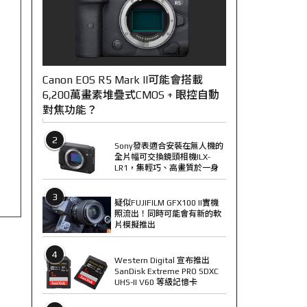
Canon EOS R5 Mark II可能會搭載
6,200萬畫素堆疊式CMOS + 眼控自動
對焦功能？
2
Sony發表適合安裝在無人機的
全片幅可交換鏡頭相機ILX-
LR1，集輕巧、高畫質於一身
3
疑似FUJIFILM GFX100 II實機
照流出！同時可能會有新的軟
片模擬推出
4
Western Digital 宣布推出
SanDisk Extreme PRO SDXC
UHS-II V60 等級記憶卡