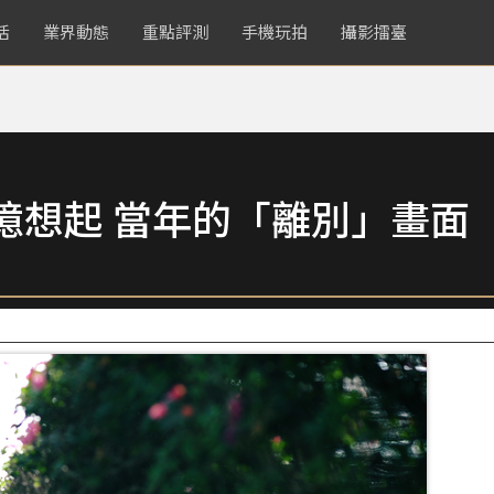
活
業界動態
重點評測
手機玩拍
攝影擂臺
憶想起 當年的「離別」畫面