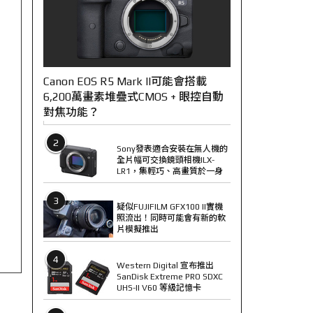
Canon EOS R5 Mark II可能會搭載
6,200萬畫素堆疊式CMOS + 眼控自動
對焦功能？
2
Sony發表適合安裝在無人機的
全片幅可交換鏡頭相機ILX-
LR1，集輕巧、高畫質於一身
3
疑似FUJIFILM GFX100 II實機
照流出！同時可能會有新的軟
片模擬推出
4
Western Digital 宣布推出
SanDisk Extreme PRO SDXC
UHS-II V60 等級記憶卡