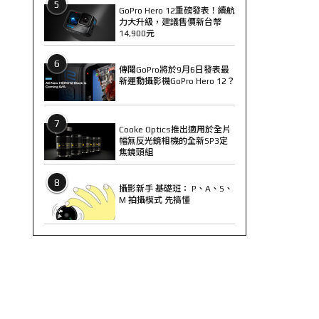
5
GoPro Hero 12重磅發表！續航
力大升級，建議售價新台幣
14,900元
6
傳聞GoPro將於9月6日發表最
新運動攝影機GoPro Hero 12？
7
Cooke Optics推出適用於全片
幅無反光鏡相機的全新SP3定
焦鏡頭組
8
攝影新手 基礎班： P、A、S、
M 拍攝模式 先搞懂