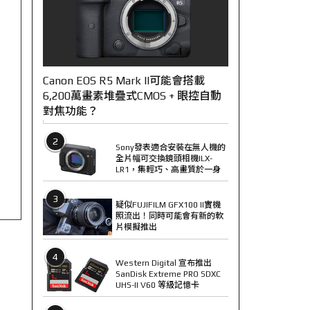
Canon EOS R5 Mark II可能會搭載
6,200萬畫素堆疊式CMOS + 眼控自動
對焦功能？
2
Sony發表適合安裝在無人機的
全片幅可交換鏡頭相機ILX-
LR1，集輕巧、高畫質於一身
3
疑似FUJIFILM GFX100 II實機
照流出！同時可能會有新的軟
片模擬推出
4
Western Digital 宣布推出
SanDisk Extreme PRO SDXC
UHS-II V60 等級記憶卡