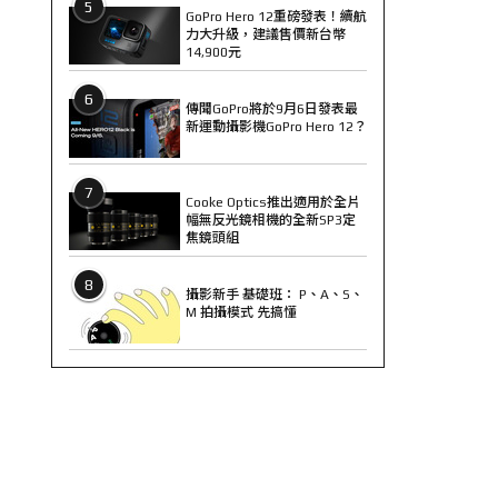
5
GoPro Hero 12重磅發表！續航
力大升級，建議售價新台幣
14,900元
6
傳聞GoPro將於9月6日發表最
新運動攝影機GoPro Hero 12？
7
Cooke Optics推出適用於全片
幅無反光鏡相機的全新SP3定
焦鏡頭組
8
攝影新手 基礎班： P、A、S、
M 拍攝模式 先搞懂