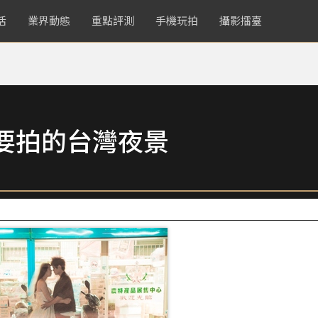
活
業界動態
重點評測
手機玩拍
攝影擂臺
要拍的台灣夜景