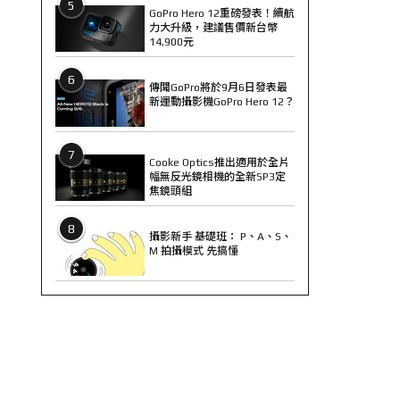
5
GoPro Hero 12重磅發表！續航
力大升級，建議售價新台幣
14,900元
6
傳聞GoPro將於9月6日發表最
新運動攝影機GoPro Hero 12？
7
Cooke Optics推出適用於全片
幅無反光鏡相機的全新SP3定
焦鏡頭組
8
攝影新手 基礎班： P、A、S、
M 拍攝模式 先搞懂