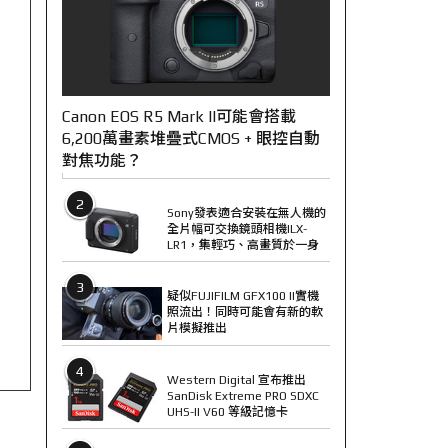
Canon EOS R5 Mark II可能會搭載
6,200萬畫素堆疊式CMOS + 眼控自動
對焦功能？
2
Sony發表適合安裝在無人機的
全片幅可交換鏡頭相機ILX-
LR1，集輕巧、高畫質於一身
3
疑似FUJIFILM GFX100 II實機
照流出！同時可能會有新的軟
片模擬推出
4
Western Digital 宣布推出
SanDisk Extreme PRO SDXC
UHS-II V60 等級記憶卡