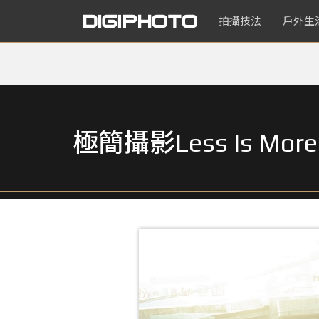
拍攝技法
戶外生
極簡攝影Less Is 