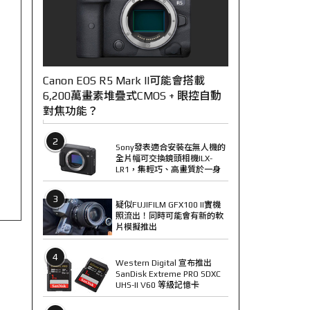
Canon EOS R5 Mark II可能會搭載
6,200萬畫素堆疊式CMOS + 眼控自動
對焦功能？
2
Sony發表適合安裝在無人機的
全片幅可交換鏡頭相機ILX-
LR1，集輕巧、高畫質於一身
3
疑似FUJIFILM GFX100 II實機
照流出！同時可能會有新的軟
片模擬推出
4
Western Digital 宣布推出
SanDisk Extreme PRO SDXC
UHS-II V60 等級記憶卡