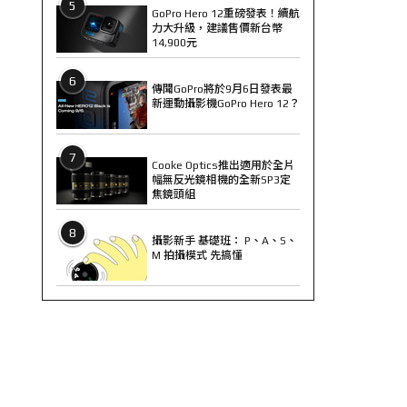
5
GoPro Hero 12重磅發表！續航
力大升級，建議售價新台幣
14,900元
6
傳聞GoPro將於9月6日發表最
新運動攝影機GoPro Hero 12？
7
Cooke Optics推出適用於全片
幅無反光鏡相機的全新SP3定
焦鏡頭組
8
攝影新手 基礎班： P、A、S、
M 拍攝模式 先搞懂