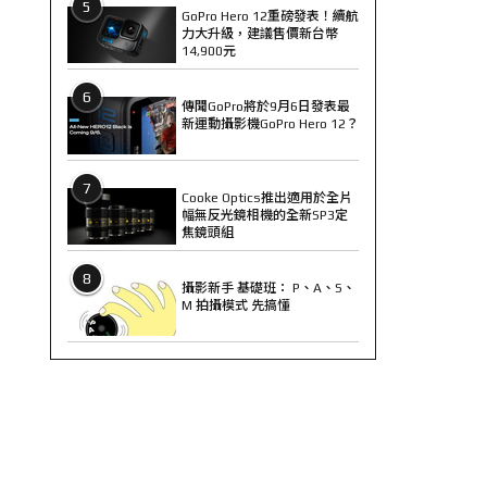
5
GoPro Hero 12重磅發表！續航
力大升級，建議售價新台幣
14,900元
6
傳聞GoPro將於9月6日發表最
新運動攝影機GoPro Hero 12？
7
Cooke Optics推出適用於全片
幅無反光鏡相機的全新SP3定
焦鏡頭組
8
攝影新手 基礎班： P、A、S、
M 拍攝模式 先搞懂