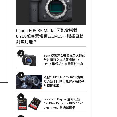
Canon EOS R5 Mark II可能會搭載
6,200萬畫素堆疊式CMOS + 眼控自動
對焦功能？
2
Sony發表適合安裝在無人機的
全片幅可交換鏡頭相機ILX-
LR1，集輕巧、高畫質於一身
3
疑似FUJIFILM GFX100 II實機
照流出！同時可能會有新的軟
片模擬推出
4
Western Digital 宣布推出
SanDisk Extreme PRO SDXC
UHS-II V60 等級記憶卡