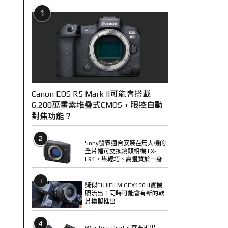
1
Canon EOS R5 Mark II可能會搭載
6,200萬畫素堆疊式CMOS + 眼控自動
對焦功能？
2
Sony發表適合安裝在無人機的
全片幅可交換鏡頭相機ILX-
LR1，集輕巧、高畫質於一身
3
疑似FUJIFILM GFX100 II實機
照流出！同時可能會有新的軟
片模擬推出
4
Western Digital 宣布推出