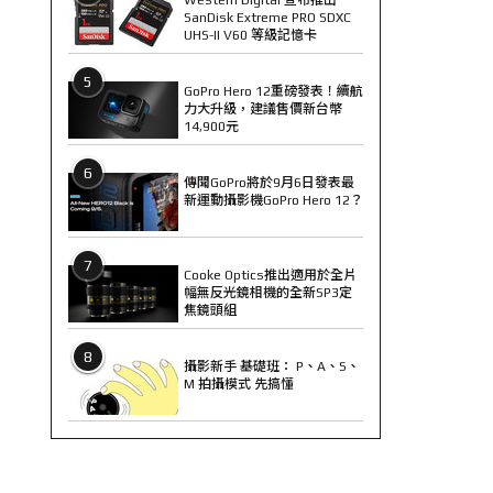
SanDisk Extreme PRO SDXC
UHS-II V60 等級記憶卡
5
GoPro Hero 12重磅發表！續航
力大升級，建議售價新台幣
14,900元
6
傳聞GoPro將於9月6日發表最
新運動攝影機GoPro Hero 12？
7
Cooke Optics推出適用於全片
幅無反光鏡相機的全新SP3定
焦鏡頭組
8
攝影新手 基礎班： P、A、S、
M 拍攝模式 先搞懂