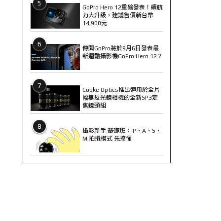
5
GoPro Hero 12重磅發表！續航
力大升級，建議售價新台幣
14,900元
6
傳聞GoPro將於9月6日發表最
新運動攝影機GoPro Hero 12？
7
Cooke Optics推出適用於全片
幅無反光鏡相機的全新SP3定
焦鏡頭組
8
攝影新手 基礎班： P、A、S、
M 拍攝模式 先搞懂