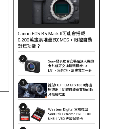
Canon EOS R5 Mark II可能會搭載
6,200萬畫素堆疊式CMOS + 眼控自動
對焦功能？
2
Sony發表適合安裝在無人機的
全片幅可交換鏡頭相機ILX-
LR1，集輕巧、高畫質於一身
3
疑似FUJIFILM GFX100 II實機
照流出！同時可能會有新的軟
片模擬推出
4
Western Digital 宣布推出
SanDisk Extreme PRO SDXC
UHS-II V60 等級記憶卡